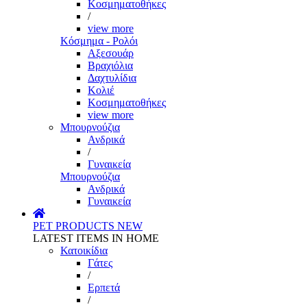
Κοσμηματοθήκες
/
view more
Κόσμημα - Ρολόι
Αξεσουάρ
Βραχιόλια
Δαχτυλίδια
Κολιέ
Κοσμηματοθήκες
view more
Μπουρνούζια
Ανδρικά
/
Γυναικεία
Μπουρνούζια
Ανδρικά
Γυναικεία
PET PRODUCTS
NEW
LATEST ITEMS IN HOME
Κατοικίδια
Γάτες
/
Ερπετά
/