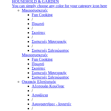
HOUSEHOLD & GARDEN
You can simply choose any color for your category icon here
Μικροσυσκευές
Fun Cooking
/
Πρωινό
/
Σκούπες
/
Συσκευές Μαγειρικής
/
Συσκευές Σιδερώματος
Μικροσυσκευές
Fun Cooking
Πρωινό
Σκούπες
Συσκευές Μαγειρικής
Συσκευές Σιδερώματος
Οικιακός Εξοπλισμός
Αξεσουάρ Κουζίνας
/
Ασφάλεια
/
Αφυγραντήρες - Ιονιστές
/