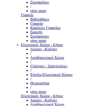
Συρταριέρες
/
view more
Γραφείο
Βιβλιοθήκες
Γραφεία
Καρέκλες Γραφείου
Σκαμπό
Συρταριέρες
view more
Εξωτερικός Χώρος - Κήπος
Αιώρες - Κούνιες
/
Αποθηκευτικοί Χώροι
/
Γλάστρες - Ζαρντινιέρες
/
Έπιπλα Εξωτερικού Χώρου
/
Θερμοκήπια
/
view more
Εξωτερικός Χώρος - Κήπος
Αιώρες - Κούνιες
Αποθηκευτικοί Χώροι