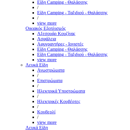
Είδη Camping - Θαλάσσης
/
Είδη Camping - Ταξιδιού - Θαλάσσης
/
view more
Οικιακός Εξοπλισμός
Αξεσουάρ Κουζίνας
Ασφάλεια
Αφυγραντήρες - Ιονιστές
Είδη Camping - Θαλάσσης
Είδη Camping - Ταξιδιού - Θαλάσσης
view more
Λευκά Είδη
Ανωστρώματα
/
Επιστρώματα
/
Ηλεκτρικά Υποστρώματα
/
Ηλεκτρικές Κουβέρτες
/
Κουβερλί
/
view more
Λευκά Είδη