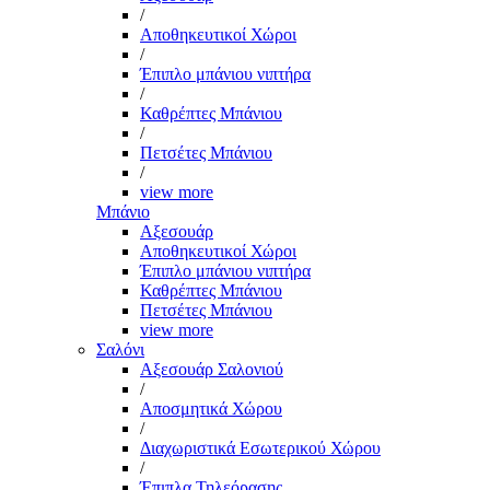
/
Αποθηκευτικοί Χώροι
/
Έπιπλο μπάνιου νιπτήρα
/
Καθρέπτες Μπάνιου
/
Πετσέτες Μπάνιου
/
view more
Μπάνιο
Αξεσουάρ
Αποθηκευτικοί Χώροι
Έπιπλο μπάνιου νιπτήρα
Καθρέπτες Μπάνιου
Πετσέτες Μπάνιου
view more
Σαλόνι
Αξεσουάρ Σαλονιού
/
Αποσμητικά Χώρου
/
Διαχωριστικά Εσωτερικού Χώρου
/
Έπιπλα Τηλεόρασης