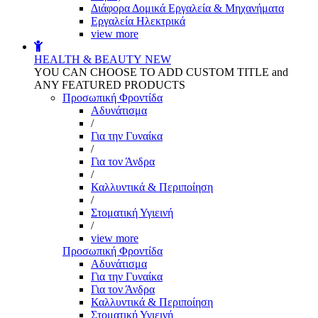
Διάφορα Δομικά Εργαλεία & Μηχανήματα
Εργαλεία Ηλεκτρικά
view more
HEALTH & BEAUTY
NEW
YOU CAN CHOOSE TO ADD CUSTOM TITLE and
ANY FEATURED PRODUCTS
Προσωπική Φροντίδα
Αδυνάτισμα
/
Για την Γυναίκα
/
Για τον Άνδρα
/
Καλλυντικά & Περιποίηση
/
Στοματική Υγιεινή
/
view more
Προσωπική Φροντίδα
Αδυνάτισμα
Για την Γυναίκα
Για τον Άνδρα
Καλλυντικά & Περιποίηση
Στοματική Υγιεινή