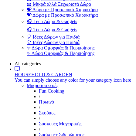
🎀 Μικρά αλλά Ξεχωριστά Δώρα
💝 Δώρα με Προσωπικό Χαρακτήρα
💝 Δώρα με Προσωπικό Χαρακτήρα
🎧 Tech Δώρα & Gadgets
🎧 Tech Δώρα & Gadgets
🎈 Ιδέες Δώρων για Παιδιά
🎈 Ιδέες Δώρων για Παιδιά
✨ Δώρα Ομορφιάς & Περιποίησης
✨ Δώρα Ομορφιάς & Περιποίησης
All categories
HOUSEHOLD & GARDEN
You can simply choose any color for your category icon here
Μικροσυσκευές
Fun Cooking
/
Πρωινό
/
Σκούπες
/
Συσκευές Μαγειρικής
/
Συσκευές Σιδερώματος