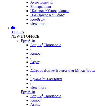
Ανωστρώματα
Επιστρώματα
Ηλεκτρικά Υποστρώματα
Ηλεκτρικές Κουβέρτες
Κουβερλί
view more
TOOLS
NEW IN OFFICE
Εργαλεία
Aτομική Προστασία
/
Kήπος
/
Αέρας
/
Διάφορα Δομικά Εργαλεία & Μηχανήματα
/
Εργαλεία Ηλεκτρικά
/
view more
Εργαλεία
Aτομική Προστασία
Kήπος
Αέρας