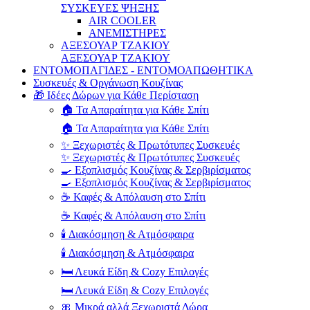
ΣΥΣΚΕΥΕΣ ΨΗΞΗΣ
AIR COOLER
ΑΝΕΜΙΣΤΗΡΕΣ
ΑΞΕΣΟΥΑΡ ΤΖΑΚΙΟΥ
ΑΞΕΣΟΥΑΡ ΤΖΑΚΙΟΥ
ΕΝΤΟΜΟΠΑΓΙΔΕΣ - ΕΝΤΟΜΟΑΠΩΘΗΤΙΚΑ
Συσκευές & Οργάνωση Κουζίνας
🎁 Ιδέες Δώρων για Κάθε Περίσταση
🏠 Τα Απαραίτητα για Κάθε Σπίτι
🏠 Τα Απαραίτητα για Κάθε Σπίτι
✨ Ξεχωριστές & Πρωτότυπες Συσκευές
✨ Ξεχωριστές & Πρωτότυπες Συσκευές
🍳 Εξοπλισμός Κουζίνας & Σερβιρίσματος
🍳 Εξοπλισμός Κουζίνας & Σερβιρίσματος
☕ Καφές & Απόλαυση στο Σπίτι
☕ Καφές & Απόλαυση στο Σπίτι
🕯️ Διακόσμηση & Ατμόσφαιρα
🕯️ Διακόσμηση & Ατμόσφαιρα
🛏️ Λευκά Είδη & Cozy Επιλογές
🛏️ Λευκά Είδη & Cozy Επιλογές
🎀 Μικρά αλλά Ξεχωριστά Δώρα