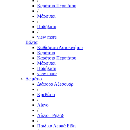
/
Καρότσια Περιπάτου
/
Μάρσιποι
/
Ποδήλατα
/
view more
Βόλτα
Καθίσματα Αυτοκινήτου
Καρότσια
Καρότσια Περιπάτου
Μάρσιποι
Ποδήλατα
view more
Δωμάτιο
Διάφορα Αξεσουάρ
/
Κρεβάτια
/
Λίκνο
/
Λίκνο - Ρηλάξ
/
Παιδικά Λευκά Είδη