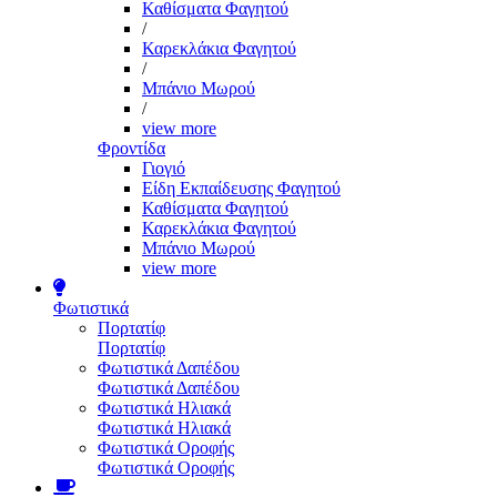
Καθίσματα Φαγητού
/
Καρεκλάκια Φαγητού
/
Μπάνιο Μωρού
/
view more
Φροντίδα
Γιογιό
Είδη Εκπαίδευσης Φαγητού
Καθίσματα Φαγητού
Καρεκλάκια Φαγητού
Μπάνιο Μωρού
view more
Φωτιστικά
Πορτατίφ
Πορτατίφ
Φωτιστικά Δαπέδου
Φωτιστικά Δαπέδου
Φωτιστικά Ηλιακά
Φωτιστικά Ηλιακά
Φωτιστικά Οροφής
Φωτιστικά Οροφής