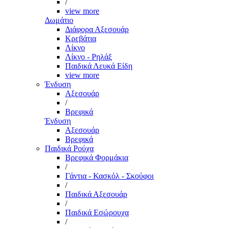
/
view more
Δωμάτιο
Διάφορα Αξεσουάρ
Κρεβάτια
Λίκνο
Λίκνο - Ρηλάξ
Παιδικά Λευκά Είδη
view more
Ένδυση
Αξεσουάρ
/
Βρεφικά
Ένδυση
Αξεσουάρ
Βρεφικά
Παιδικά Ρούχα
Βρεφικά Φορμάκια
/
Γάντια - Κασκόλ - Σκούφοι
/
Παιδικά Αξεσουάρ
/
Παιδικά Εσώρουχα
/