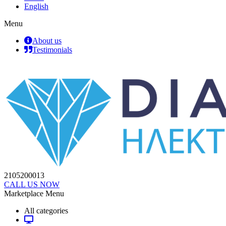
English
Menu
About us
Testimonials
2105200013
CALL US NOW
Marketplace Menu
All categories