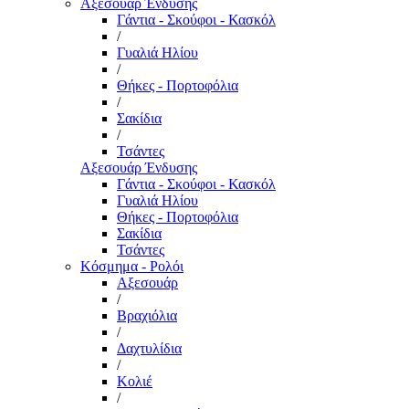
Αξεσουάρ Ένδυσης
Γάντια - Σκούφοι - Κασκόλ
/
Γυαλιά Ηλίου
/
Θήκες - Πορτοφόλια
/
Σακίδια
/
Τσάντες
Αξεσουάρ Ένδυσης
Γάντια - Σκούφοι - Κασκόλ
Γυαλιά Ηλίου
Θήκες - Πορτοφόλια
Σακίδια
Τσάντες
Κόσμημα - Ρολόι
Αξεσουάρ
/
Βραχιόλια
/
Δαχτυλίδια
/
Κολιέ
/