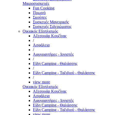
Μικροσυσκευές
Fun Cooking
Πρωινό
Σκούπες
Συσκευές Μαγειρικής
Συσκευές Σιδερώματος
Οικιακός Εξοπλισμός
Αξεσουάρ Κουζίνας
/
Ασφάλεια
/
Αφυγραντήρες - Ιονιστές
/
Είδη Camping - Θαλάσσης
/
Είδη Camping - Ταξιδιού - Θαλάσσης
/
view more
Οικιακός Εξοπλισμός
Αξεσουάρ Κουζίνας
Ασφάλεια
Αφυγραντήρες - Ιονιστές
Είδη Camping - Θαλάσσης
Είδη Camping - Ταξιδιού - Θαλάσσης
view more