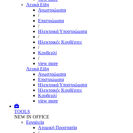
Λευκά Είδη
Ανωστρώματα
/
Επιστρώματα
/
Ηλεκτρικά Υποστρώματα
/
Ηλεκτρικές Κουβέρτες
/
Κουβερλί
/
view more
Λευκά Είδη
Ανωστρώματα
Επιστρώματα
Ηλεκτρικά Υποστρώματα
Ηλεκτρικές Κουβέρτες
Κουβερλί
view more
TOOLS
NEW IN OFFICE
Εργαλεία
Aτομική Προστασία
/