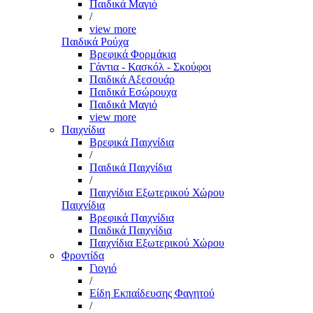
Παιδικά Μαγιό
/
view more
Παιδικά Ρούχα
Βρεφικά Φορμάκια
Γάντια - Κασκόλ - Σκούφοι
Παιδικά Αξεσουάρ
Παιδικά Εσώρουχα
Παιδικά Μαγιό
view more
Παιχνίδια
Βρεφικά Παιχνίδια
/
Παιδικά Παιχνίδια
/
Παιχνίδια Εξωτερικού Χώρου
Παιχνίδια
Βρεφικά Παιχνίδια
Παιδικά Παιχνίδια
Παιχνίδια Εξωτερικού Χώρου
Φροντίδα
Γιογιό
/
Είδη Εκπαίδευσης Φαγητού
/