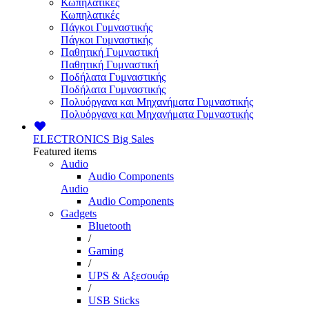
Κωπηλατικές
Κωπηλατικές
Πάγκοι Γυμναστικής
Πάγκοι Γυμναστικής
Παθητική Γυμναστική
Παθητική Γυμναστική
Ποδήλατα Γυμναστικής
Ποδήλατα Γυμναστικής
Πολυόργανα και Μηχανήματα Γυμναστικής
Πολυόργανα και Μηχανήματα Γυμναστικής
ELECTRONICS
Big Sales
Featured items
Audio
Audio Components
Audio
Audio Components
Gadgets
Bluetooth
/
Gaming
/
UPS & Αξεσουάρ
/
USB Sticks