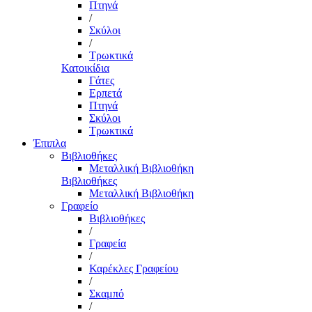
Πτηνά
/
Σκύλοι
/
Τρωκτικά
Κατοικίδια
Γάτες
Ερπετά
Πτηνά
Σκύλοι
Τρωκτικά
Έπιπλα
Βιβλιοθήκες
Μεταλλική Βιβλιοθήκη
Βιβλιοθήκες
Μεταλλική Βιβλιοθήκη
Γραφείο
Βιβλιοθήκες
/
Γραφεία
/
Καρέκλες Γραφείου
/
Σκαμπό
/