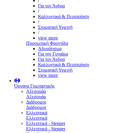
/
Για τον Άνδρα
/
Καλλυντικά & Περιποίηση
/
Στοματική Υγιεινή
/
view more
Προσωπική Φροντίδα
Αδυνάτισμα
Για την Γυναίκα
Για τον Άνδρα
Καλλυντικά & Περιποίηση
Στοματική Υγιεινή
view more
Όργανα Γυμναστικής
Αξεσουάρ
Αξεσουάρ
Διάδρομοι
Διάδρομοι
Ελλειπτικά
Ελλειπτικά
Ελλειπτικά - Stepper
Ελλειπτικά - Stepper