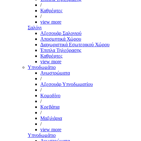
/
Καθρέφτες
/
view more
Σαλόνι
Αξεσουάρ Σαλονιού
Αποσμητικά Χώρου
Διαχωριστικά Εσωτερικού Χώρου
Έπιπλα Τηλεόρασης
Καθρέφτες
view more
Υπνοδωμάτιο
Ανωστρώματα
/
Αξεσουάρ Υπνοδωματίου
/
Κομοδίνο
/
Κρεβάτια
/
Μαξιλάρια
/
view more
Υπνοδωμάτιο
Ανωστρώματα