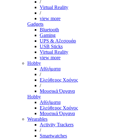
/
Virtual Reality
/
view more
Gadgets
Bluetooth
Gaming
UPS & Αξεσουάρ
USB Sticks
Virtual Reality
view more
Hobby
Αθλήματα
/
Ελεύθερος Χρόνος
/
Μουσικά Όργανα
Hobby
Αθλήματα
Ελεύθερος Χρόνος
Μουσικά Όργανα
Wearables
Activity Trackers
/
Smartwatches