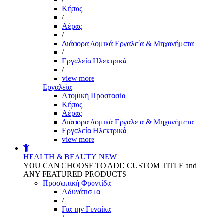
Kήπος
/
Αέρας
/
Διάφορα Δομικά Εργαλεία & Μηχανήματα
/
Εργαλεία Ηλεκτρικά
/
view more
Εργαλεία
Aτομική Προστασία
Kήπος
Αέρας
Διάφορα Δομικά Εργαλεία & Μηχανήματα
Εργαλεία Ηλεκτρικά
view more
HEALTH & BEAUTY
NEW
YOU CAN CHOOSE TO ADD CUSTOM TITLE and
ANY FEATURED PRODUCTS
Προσωπική Φροντίδα
Αδυνάτισμα
/
Για την Γυναίκα