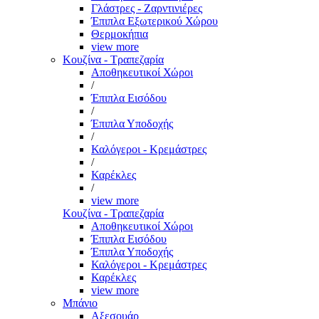
Γλάστρες - Ζαρντινιέρες
Έπιπλα Εξωτερικού Χώρου
Θερμοκήπια
view more
Κουζίνα - Τραπεζαρία
Αποθηκευτικοί Χώροι
/
Έπιπλα Εισόδου
/
Έπιπλα Υποδοχής
/
Καλόγεροι - Κρεμάστρες
/
Καρέκλες
/
view more
Κουζίνα - Τραπεζαρία
Αποθηκευτικοί Χώροι
Έπιπλα Εισόδου
Έπιπλα Υποδοχής
Καλόγεροι - Κρεμάστρες
Καρέκλες
view more
Μπάνιο
Αξεσουάρ