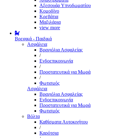
Αξεσουάρ Υπνοδωματίου
Κομοδίνο
Κρεβάτια
Μαξιλάρια
view more
Βρεφικά - Παιδικά
Ασφάλεια
Βραχιόλια Ασφαλείας
/
Ενδοεπικοινωνία
/
Προστατευτικά για Μωρά
/
Φωτισμός
Ασφάλεια
Βραχιόλια Ασφαλείας
Ενδοεπικοινωνία
Προστατευτικά για Μωρά
Φωτισμός
Βόλτα
Καθίσματα Αυτοκινήτου
/
Καρότσια