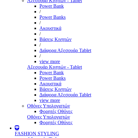
Αξεσουάρ Κινητών - Tablet
Power Bank
/
Power Banks
/
Ακουστικά
/
Βάσεις Κινητών
/
Διάφορα Αξεσουάρ Tablet
/
view more
Αξεσουάρ Κινητών - Tablet
Power Bank
Power Banks
Ακουστικά
Βάσεις Κινητών
Διάφορα Αξεσουάρ Tablet
view more
Οθόνες Υπολογιστών
Φορητές Οθόνες
Οθόνες Υπολογιστών
Φορητές Οθόνες
FASHION STYLING