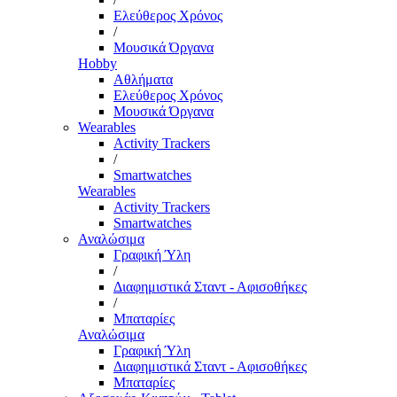
Ελεύθερος Χρόνος
/
Μουσικά Όργανα
Hobby
Αθλήματα
Ελεύθερος Χρόνος
Μουσικά Όργανα
Wearables
Activity Trackers
/
Smartwatches
Wearables
Activity Trackers
Smartwatches
Αναλώσιμα
Γραφική Ύλη
/
Διαφημιστικά Σταντ - Αφισοθήκες
/
Μπαταρίες
Αναλώσιμα
Γραφική Ύλη
Διαφημιστικά Σταντ - Αφισοθήκες
Μπαταρίες