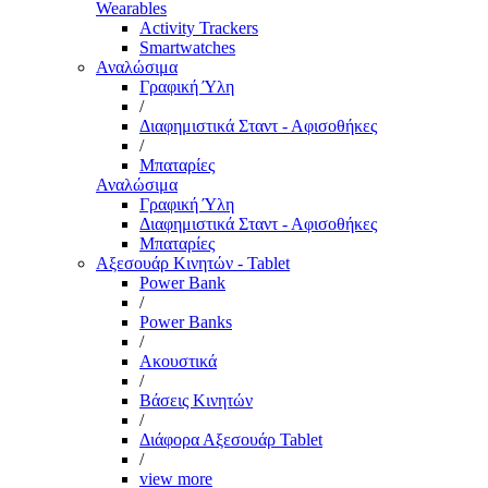
Wearables
Activity Trackers
Smartwatches
Αναλώσιμα
Γραφική Ύλη
/
Διαφημιστικά Σταντ - Αφισοθήκες
/
Μπαταρίες
Αναλώσιμα
Γραφική Ύλη
Διαφημιστικά Σταντ - Αφισοθήκες
Μπαταρίες
Αξεσουάρ Κινητών - Tablet
Power Bank
/
Power Banks
/
Ακουστικά
/
Βάσεις Κινητών
/
Διάφορα Αξεσουάρ Tablet
/
view more