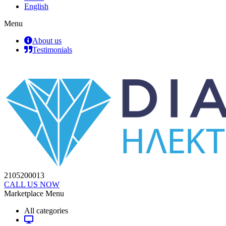
English
Menu
About us
Testimonials
2105200013
CALL US NOW
Marketplace Menu
All categories