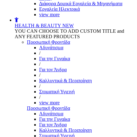
Διάφορα Δομικά Εργαλεία & Μηχανήματα
Εργαλεία Ηλεκτρικά
view more
HEALTH & BEAUTY
NEW
YOU CAN CHOOSE TO ADD CUSTOM TITLE and
ANY FEATURED PRODUCTS
Προσωπική Φροντίδα
Αδυνάτισμα
/
Για την Γυναίκα
/
Για τον Άνδρα
/
Καλλυντικά & Περιποίηση
/
Στοματική Υγιεινή
/
view more
Προσωπική Φροντίδα
Αδυνάτισμα
Για την Γυναίκα
Για τον Άνδρα
Καλλυντικά & Περιποίηση
Στοματική Υγιεινή