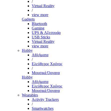
/
Virtual Reality
/
view more
Gadgets
Bluetooth
Gaming
UPS & Αξεσουάρ
USB Sticks
Virtual Reality
view more
Hobby
Αθλήματα
/
Ελεύθερος Χρόνος
/
Μουσικά Όργανα
Hobby
Αθλήματα
Ελεύθερος Χρόνος
Μουσικά Όργανα
Wearables
Activity Trackers
/
Smartwatches