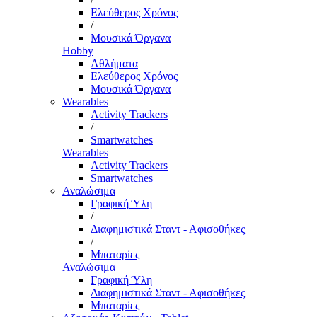
Ελεύθερος Χρόνος
/
Μουσικά Όργανα
Hobby
Αθλήματα
Ελεύθερος Χρόνος
Μουσικά Όργανα
Wearables
Activity Trackers
/
Smartwatches
Wearables
Activity Trackers
Smartwatches
Αναλώσιμα
Γραφική Ύλη
/
Διαφημιστικά Σταντ - Αφισοθήκες
/
Μπαταρίες
Αναλώσιμα
Γραφική Ύλη
Διαφημιστικά Σταντ - Αφισοθήκες
Μπαταρίες