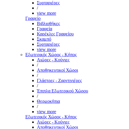
Συρταριέρες
/
view more
Γραφείο
Βιβλιοθήκες
Γραφεία
Καρέκλες Γραφείου
Σκαμπό
Συρταριέρες
view more
Εξωτερικός Χώρος - Κήπος
Αιώρες - Κούνιες
/
Αποθηκευτικοί Χώροι
/
Γλάστρες - Ζαρντινιέρες
/
Έπιπλα Εξωτερικού Χώρου
/
Θερμοκήπια
/
view more
Εξωτερικός Χώρος - Κήπος
Αιώρες - Κούνιες
Αποθηκευτικοί Χώροι