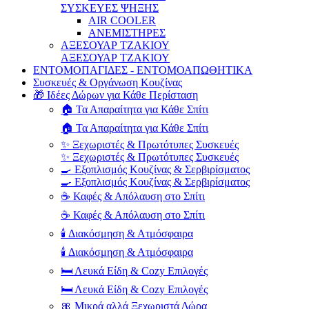
ΣΥΣΚΕΥΕΣ ΨΗΞΗΣ
AIR COOLER
ΑΝΕΜΙΣΤΗΡΕΣ
ΑΞΕΣΟΥΑΡ ΤΖΑΚΙΟΥ
ΑΞΕΣΟΥΑΡ ΤΖΑΚΙΟΥ
ΕΝΤΟΜΟΠΑΓΙΔΕΣ - ΕΝΤΟΜΟΑΠΩΘΗΤΙΚΑ
Συσκευές & Οργάνωση Κουζίνας
🎁 Ιδέες Δώρων για Κάθε Περίσταση
🏠 Τα Απαραίτητα για Κάθε Σπίτι
🏠 Τα Απαραίτητα για Κάθε Σπίτι
✨ Ξεχωριστές & Πρωτότυπες Συσκευές
✨ Ξεχωριστές & Πρωτότυπες Συσκευές
🍳 Εξοπλισμός Κουζίνας & Σερβιρίσματος
🍳 Εξοπλισμός Κουζίνας & Σερβιρίσματος
☕ Καφές & Απόλαυση στο Σπίτι
☕ Καφές & Απόλαυση στο Σπίτι
🕯️ Διακόσμηση & Ατμόσφαιρα
🕯️ Διακόσμηση & Ατμόσφαιρα
🛏️ Λευκά Είδη & Cozy Επιλογές
🛏️ Λευκά Είδη & Cozy Επιλογές
🎀 Μικρά αλλά Ξεχωριστά Δώρα