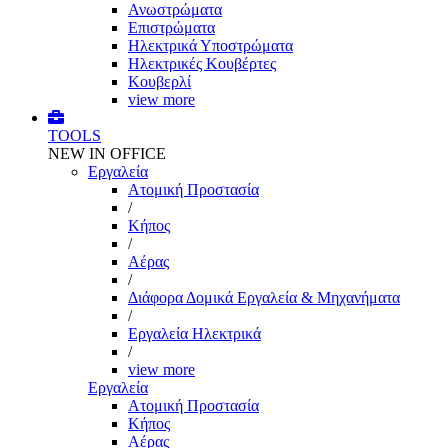
Ανωστρώματα
Επιστρώματα
Ηλεκτρικά Υποστρώματα
Ηλεκτρικές Κουβέρτες
Κουβερλί
view more
TOOLS
NEW IN OFFICE
Εργαλεία
Aτομική Προστασία
/
Kήπος
/
Αέρας
/
Διάφορα Δομικά Εργαλεία & Μηχανήματα
/
Εργαλεία Ηλεκτρικά
/
view more
Εργαλεία
Aτομική Προστασία
Kήπος
Αέρας