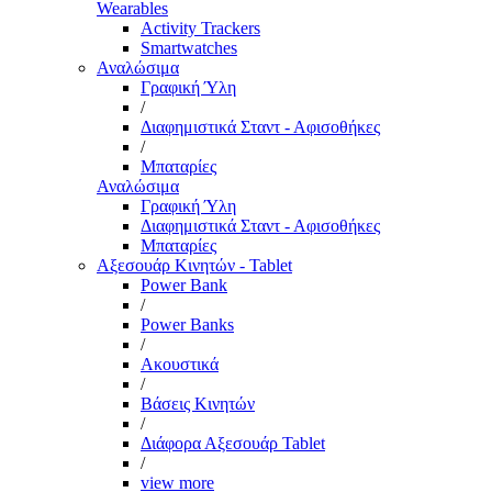
Wearables
Activity Trackers
Smartwatches
Αναλώσιμα
Γραφική Ύλη
/
Διαφημιστικά Σταντ - Αφισοθήκες
/
Μπαταρίες
Αναλώσιμα
Γραφική Ύλη
Διαφημιστικά Σταντ - Αφισοθήκες
Μπαταρίες
Αξεσουάρ Κινητών - Tablet
Power Bank
/
Power Banks
/
Ακουστικά
/
Βάσεις Κινητών
/
Διάφορα Αξεσουάρ Tablet
/
view more