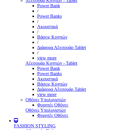
Αξεσουάρ Κινητών - Tablet
Power Bank
/
Power Banks
/
Ακουστικά
/
Βάσεις Κινητών
/
Διάφορα Αξεσουάρ Tablet
/
view more
Αξεσουάρ Κινητών - Tablet
Power Bank
Power Banks
Ακουστικά
Βάσεις Κινητών
Διάφορα Αξεσουάρ Tablet
view more
Οθόνες Υπολογιστών
Φορητές Οθόνες
Οθόνες Υπολογιστών
Φορητές Οθόνες
FASHION STYLING