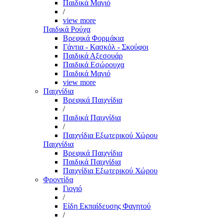
Παιδικά Μαγιό
/
view more
Παιδικά Ρούχα
Βρεφικά Φορμάκια
Γάντια - Κασκόλ - Σκούφοι
Παιδικά Αξεσουάρ
Παιδικά Εσώρουχα
Παιδικά Μαγιό
view more
Παιχνίδια
Βρεφικά Παιχνίδια
/
Παιδικά Παιχνίδια
/
Παιχνίδια Εξωτερικού Χώρου
Παιχνίδια
Βρεφικά Παιχνίδια
Παιδικά Παιχνίδια
Παιχνίδια Εξωτερικού Χώρου
Φροντίδα
Γιογιό
/
Είδη Εκπαίδευσης Φαγητού
/