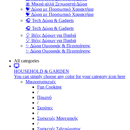
🎀 Μικρά αλλά Ξεχωριστά Δώρα
💝 Δώρα με Προσωπικό Χαρακτήρα
💝 Δώρα με Προσωπικό Χαρακτήρα
🎧 Tech Δώρα & Gadgets
🎧 Tech Δώρα & Gadgets
🎈 Ιδέες Δώρων για Παιδιά
🎈 Ιδέες Δώρων για Παιδιά
✨ Δώρα Ομορφιάς & Περιποίησης
✨ Δώρα Ομορφιάς & Περιποίησης
All categories
HOUSEHOLD & GARDEN
You can simply choose any color for your category icon here
Μικροσυσκευές
Fun Cooking
/
Πρωινό
/
Σκούπες
/
Συσκευές Μαγειρικής
/
Συσκευές Σιδερώματος