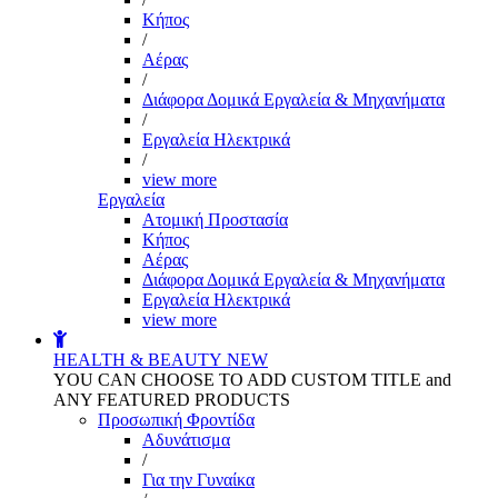
Kήπος
/
Αέρας
/
Διάφορα Δομικά Εργαλεία & Μηχανήματα
/
Εργαλεία Ηλεκτρικά
/
view more
Εργαλεία
Aτομική Προστασία
Kήπος
Αέρας
Διάφορα Δομικά Εργαλεία & Μηχανήματα
Εργαλεία Ηλεκτρικά
view more
HEALTH & BEAUTY
NEW
YOU CAN CHOOSE TO ADD CUSTOM TITLE and
ANY FEATURED PRODUCTS
Προσωπική Φροντίδα
Αδυνάτισμα
/
Για την Γυναίκα