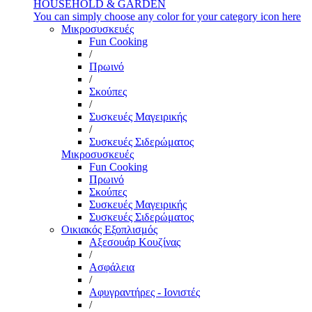
HOUSEHOLD & GARDEN
You can simply choose any color for your category icon here
Μικροσυσκευές
Fun Cooking
/
Πρωινό
/
Σκούπες
/
Συσκευές Μαγειρικής
/
Συσκευές Σιδερώματος
Μικροσυσκευές
Fun Cooking
Πρωινό
Σκούπες
Συσκευές Μαγειρικής
Συσκευές Σιδερώματος
Οικιακός Εξοπλισμός
Αξεσουάρ Κουζίνας
/
Ασφάλεια
/
Αφυγραντήρες - Ιονιστές
/