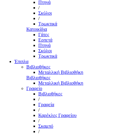
Πτηνά
/
Σκύλοι
/
Τρωκτικά
Κατοικίδια
Γάτες
Ερπετά
Πτηνά
Σκύλοι
Τρωκτικά
Έπιπλα
Βιβλιοθήκες
Μεταλλική Βιβλιοθήκη
Βιβλιοθήκες
Μεταλλική Βιβλιοθήκη
Γραφείο
Βιβλιοθήκες
/
Γραφεία
/
Καρέκλες Γραφείου
/
Σκαμπό
/