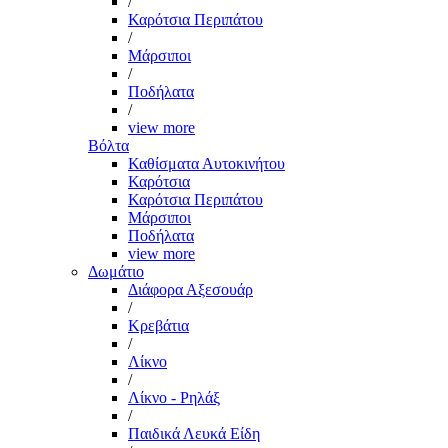
/
Καρότσια Περιπάτου
/
Μάρσιποι
/
Ποδήλατα
/
view more
Βόλτα
Καθίσματα Αυτοκινήτου
Καρότσια
Καρότσια Περιπάτου
Μάρσιποι
Ποδήλατα
view more
Δωμάτιο
Διάφορα Αξεσουάρ
/
Κρεβάτια
/
Λίκνο
/
Λίκνο - Ρηλάξ
/
Παιδικά Λευκά Είδη