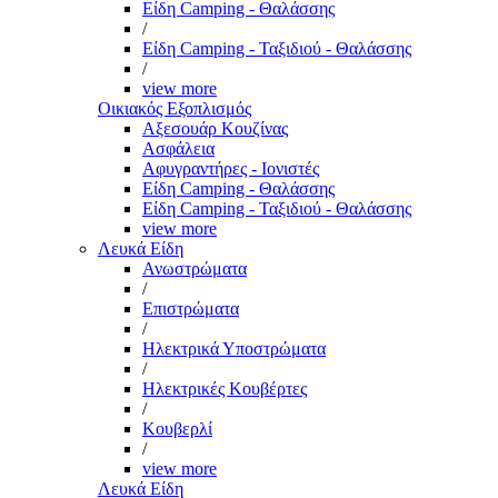
Είδη Camping - Θαλάσσης
/
Είδη Camping - Ταξιδιού - Θαλάσσης
/
view more
Οικιακός Εξοπλισμός
Αξεσουάρ Κουζίνας
Ασφάλεια
Αφυγραντήρες - Ιονιστές
Είδη Camping - Θαλάσσης
Είδη Camping - Ταξιδιού - Θαλάσσης
view more
Λευκά Είδη
Ανωστρώματα
/
Επιστρώματα
/
Ηλεκτρικά Υποστρώματα
/
Ηλεκτρικές Κουβέρτες
/
Κουβερλί
/
view more
Λευκά Είδη