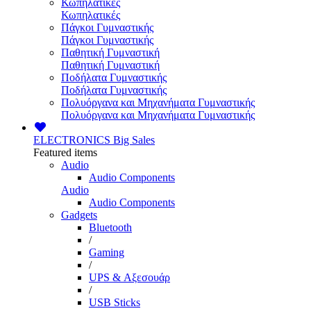
Κωπηλατικές
Κωπηλατικές
Πάγκοι Γυμναστικής
Πάγκοι Γυμναστικής
Παθητική Γυμναστική
Παθητική Γυμναστική
Ποδήλατα Γυμναστικής
Ποδήλατα Γυμναστικής
Πολυόργανα και Μηχανήματα Γυμναστικής
Πολυόργανα και Μηχανήματα Γυμναστικής
ELECTRONICS
Big Sales
Featured items
Audio
Audio Components
Audio
Audio Components
Gadgets
Bluetooth
/
Gaming
/
UPS & Αξεσουάρ
/
USB Sticks