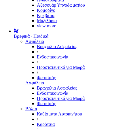
Αξεσουάρ Υπνοδωματίου
Κομοδίνο
Κρεβάτια
Μαξιλάρια
view more
Βρεφικά - Παιδικά
Ασφάλεια
Βραχιόλια Ασφαλείας
/
Ενδοεπικοινωνία
/
Προστατευτικά για Μωρά
/
Φωτισμός
Ασφάλεια
Βραχιόλια Ασφαλείας
Ενδοεπικοινωνία
Προστατευτικά για Μωρά
Φωτισμός
Βόλτα
Καθίσματα Αυτοκινήτου
/
Καρότσια