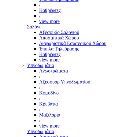
/
Καθρέφτες
/
view more
Σαλόνι
Αξεσουάρ Σαλονιού
Αποσμητικά Χώρου
Διαχωριστικά Εσωτερικού Χώρου
Έπιπλα Τηλεόρασης
Καθρέφτες
view more
Υπνοδωμάτιο
Ανωστρώματα
/
Αξεσουάρ Υπνοδωματίου
/
Κομοδίνο
/
Κρεβάτια
/
Μαξιλάρια
/
view more
Υπνοδωμάτιο
Ανωστρώματα