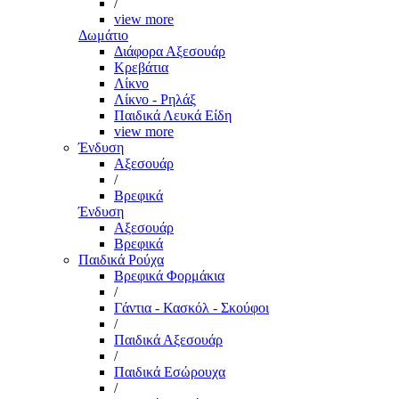
/
view more
Δωμάτιο
Διάφορα Αξεσουάρ
Κρεβάτια
Λίκνο
Λίκνο - Ρηλάξ
Παιδικά Λευκά Είδη
view more
Ένδυση
Αξεσουάρ
/
Βρεφικά
Ένδυση
Αξεσουάρ
Βρεφικά
Παιδικά Ρούχα
Βρεφικά Φορμάκια
/
Γάντια - Κασκόλ - Σκούφοι
/
Παιδικά Αξεσουάρ
/
Παιδικά Εσώρουχα
/