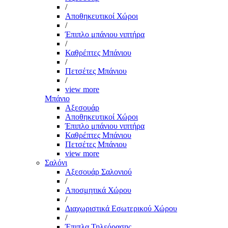
/
Αποθηκευτικοί Χώροι
/
Έπιπλο μπάνιου νιπτήρα
/
Καθρέπτες Μπάνιου
/
Πετσέτες Μπάνιου
/
view more
Μπάνιο
Αξεσουάρ
Αποθηκευτικοί Χώροι
Έπιπλο μπάνιου νιπτήρα
Καθρέπτες Μπάνιου
Πετσέτες Μπάνιου
view more
Σαλόνι
Αξεσουάρ Σαλονιού
/
Αποσμητικά Χώρου
/
Διαχωριστικά Εσωτερικού Χώρου
/
Έπιπλα Τηλεόρασης