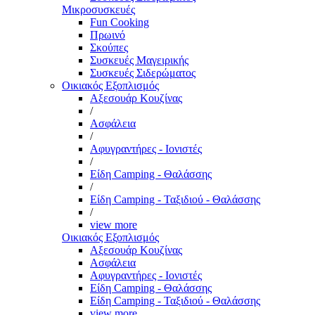
Μικροσυσκευές
Fun Cooking
Πρωινό
Σκούπες
Συσκευές Μαγειρικής
Συσκευές Σιδερώματος
Οικιακός Εξοπλισμός
Αξεσουάρ Κουζίνας
/
Ασφάλεια
/
Αφυγραντήρες - Ιονιστές
/
Είδη Camping - Θαλάσσης
/
Είδη Camping - Ταξιδιού - Θαλάσσης
/
view more
Οικιακός Εξοπλισμός
Αξεσουάρ Κουζίνας
Ασφάλεια
Αφυγραντήρες - Ιονιστές
Είδη Camping - Θαλάσσης
Είδη Camping - Ταξιδιού - Θαλάσσης
view more