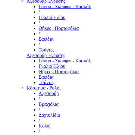
Αξεσουάρ Ένδυσης
Γάντια - Σκούφοι - Κασκόλ
/
Γυαλιά Ηλίου
/
Θήκες - Πορτοφόλια
/
Σακίδια
/
Τσάντες
Αξεσουάρ Ένδυσης
Γάντια - Σκούφοι - Κασκόλ
Γυαλιά Ηλίου
Θήκες - Πορτοφόλια
Σακίδια
Τσάντες
Κόσμημα - Ρολόι
Αξεσουάρ
/
Βραχιόλια
/
Δαχτυλίδια
/
Κολιέ
/