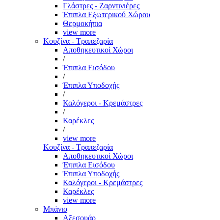
Γλάστρες - Ζαρντινιέρες
Έπιπλα Εξωτερικού Χώρου
Θερμοκήπια
view more
Κουζίνα - Τραπεζαρία
Αποθηκευτικοί Χώροι
/
Έπιπλα Εισόδου
/
Έπιπλα Υποδοχής
/
Καλόγεροι - Κρεμάστρες
/
Καρέκλες
/
view more
Κουζίνα - Τραπεζαρία
Αποθηκευτικοί Χώροι
Έπιπλα Εισόδου
Έπιπλα Υποδοχής
Καλόγεροι - Κρεμάστρες
Καρέκλες
view more
Μπάνιο
Αξεσουάρ