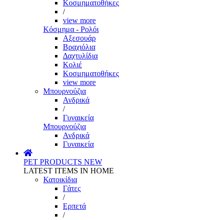
Κοσμηματοθήκες
/
view more
Κόσμημα - Ρολόι
Αξεσουάρ
Βραχιόλια
Δαχτυλίδια
Κολιέ
Κοσμηματοθήκες
view more
Μπουρνούζια
Ανδρικά
/
Γυναικεία
Μπουρνούζια
Ανδρικά
Γυναικεία
PET PRODUCTS
NEW
LATEST ITEMS IN HOME
Κατοικίδια
Γάτες
/
Ερπετά
/