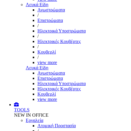
Λευκά Είδη
Ανωστρώματα
/
Επιστρώματα
/
Ηλεκτρικά Υποστρώματα
/
Ηλεκτρικές Κουβέρτες
/
Κουβερλί
/
view more
Λευκά Είδη
Ανωστρώματα
Επιστρώματα
Ηλεκτρικά Υποστρώματα
Ηλεκτρικές Κουβέρτες
Κουβερλί
view more
TOOLS
NEW IN OFFICE
Εργαλεία
Aτομική Προστασία
/