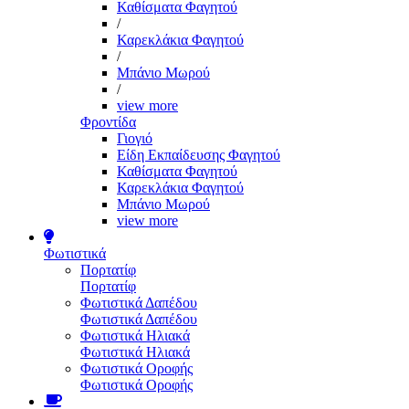
Καθίσματα Φαγητού
/
Καρεκλάκια Φαγητού
/
Μπάνιο Μωρού
/
view more
Φροντίδα
Γιογιό
Είδη Εκπαίδευσης Φαγητού
Καθίσματα Φαγητού
Καρεκλάκια Φαγητού
Μπάνιο Μωρού
view more
Φωτιστικά
Πορτατίφ
Πορτατίφ
Φωτιστικά Δαπέδου
Φωτιστικά Δαπέδου
Φωτιστικά Ηλιακά
Φωτιστικά Ηλιακά
Φωτιστικά Οροφής
Φωτιστικά Οροφής