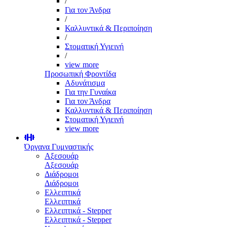
/
Για τον Άνδρα
/
Καλλυντικά & Περιποίηση
/
Στοματική Υγιεινή
/
view more
Προσωπική Φροντίδα
Αδυνάτισμα
Για την Γυναίκα
Για τον Άνδρα
Καλλυντικά & Περιποίηση
Στοματική Υγιεινή
view more
Όργανα Γυμναστικής
Αξεσουάρ
Αξεσουάρ
Διάδρομοι
Διάδρομοι
Ελλειπτικά
Ελλειπτικά
Ελλειπτικά - Stepper
Ελλειπτικά - Stepper