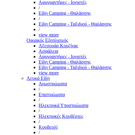
Αφυγραντήρες - Ιονιστές
/
Είδη Camping - Θαλάσσης
/
Είδη Camping - Ταξιδιού - Θαλάσσης
/
view more
Οικιακός Εξοπλισμός
Αξεσουάρ Κουζίνας
Ασφάλεια
Αφυγραντήρες - Ιονιστές
Είδη Camping - Θαλάσσης
Είδη Camping - Ταξιδιού - Θαλάσσης
view more
Λευκά Είδη
Ανωστρώματα
/
Επιστρώματα
/
Ηλεκτρικά Υποστρώματα
/
Ηλεκτρικές Κουβέρτες
/
Κουβερλί
/