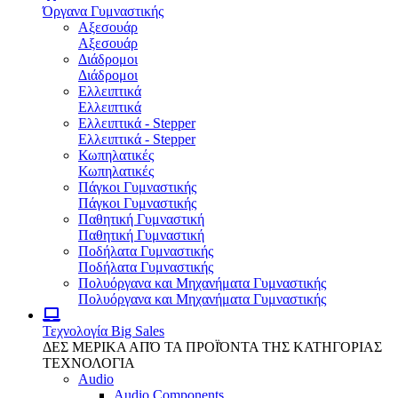
Όργανα Γυμναστικής
Αξεσουάρ
Αξεσουάρ
Διάδρομοι
Διάδρομοι
Ελλειπτικά
Ελλειπτικά
Ελλειπτικά - Stepper
Ελλειπτικά - Stepper
Κωπηλατικές
Κωπηλατικές
Πάγκοι Γυμναστικής
Πάγκοι Γυμναστικής
Παθητική Γυμναστική
Παθητική Γυμναστική
Ποδήλατα Γυμναστικής
Ποδήλατα Γυμναστικής
Πολυόργανα και Μηχανήματα Γυμναστικής
Πολυόργανα και Μηχανήματα Γυμναστικής
Τεχνολογία
Big Sales
ΔΕΣ ΜΕΡΙΚΑ ΑΠΌ ΤΑ ΠΡΟΪΌΝΤΑ ΤΗΣ ΚΑΤΗΓΟΡΙΑΣ
ΤΕΧΝΟΛΟΓΙΑ
Audio
Audio Components