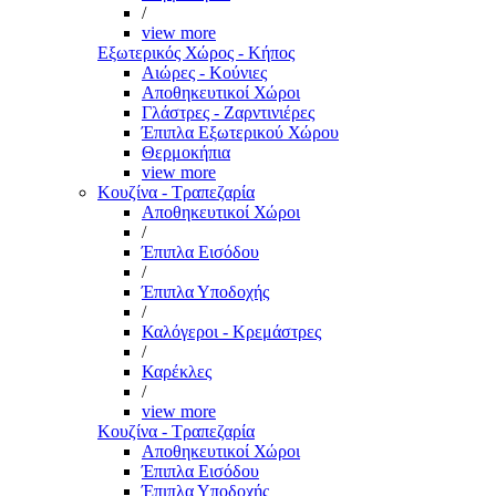
/
view more
Εξωτερικός Χώρος - Κήπος
Αιώρες - Κούνιες
Αποθηκευτικοί Χώροι
Γλάστρες - Ζαρντινιέρες
Έπιπλα Εξωτερικού Χώρου
Θερμοκήπια
view more
Κουζίνα - Τραπεζαρία
Αποθηκευτικοί Χώροι
/
Έπιπλα Εισόδου
/
Έπιπλα Υποδοχής
/
Καλόγεροι - Κρεμάστρες
/
Καρέκλες
/
view more
Κουζίνα - Τραπεζαρία
Αποθηκευτικοί Χώροι
Έπιπλα Εισόδου
Έπιπλα Υποδοχής