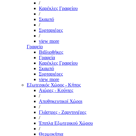
/
Καρέκλες Γραφείου
/
Σκαμπό
/
Συρταριέρες
/
view more
Γραφείο
Βιβλιοθήκες
Γραφεία
Καρέκλες Γραφείου
Σκαμπό
Συρταριέρες
view more
Εξωτερικός Χώρος - Κήπος
Αιώρες - Κούνιες
/
Αποθηκευτικοί Χώροι
/
Γλάστρες - Ζαρντινιέρες
/
Έπιπλα Εξωτερικού Χώρου
/
Θερμοκήπια