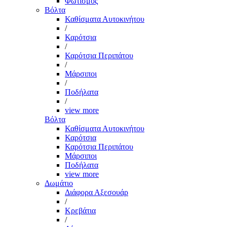
Φωτισμός
Βόλτα
Καθίσματα Αυτοκινήτου
/
Καρότσια
/
Καρότσια Περιπάτου
/
Μάρσιποι
/
Ποδήλατα
/
view more
Βόλτα
Καθίσματα Αυτοκινήτου
Καρότσια
Καρότσια Περιπάτου
Μάρσιποι
Ποδήλατα
view more
Δωμάτιο
Διάφορα Αξεσουάρ
/
Κρεβάτια
/