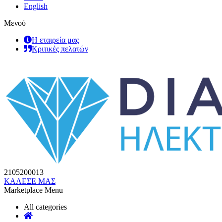
English
Μενού
Η εταιρεία μας
Κριτικές πελατών
2105200013
ΚΑΛΕΣΕ ΜΑΣ
Marketplace Menu
All categories