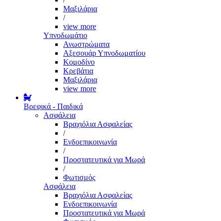
Μαξιλάρια
/
view more
Υπνοδωμάτιο
Ανωστρώματα
Αξεσουάρ Υπνοδωματίου
Κομοδίνο
Κρεβάτια
Μαξιλάρια
view more
Βρεφικά - Παιδικά
Ασφάλεια
Βραχιόλια Ασφαλείας
/
Ενδοεπικοινωνία
/
Προστατευτικά για Μωρά
/
Φωτισμός
Ασφάλεια
Βραχιόλια Ασφαλείας
Ενδοεπικοινωνία
Προστατευτικά για Μωρά