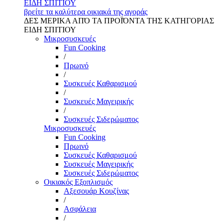
ΕΙΔΗ ΣΠΙΤΙΟΥ
βρείτε τα καλύτερα οικιακά της αγοράς
ΔΕΣ ΜΕΡΙΚΑ ΑΠΌ ΤΑ ΠΡΟΪΌΝΤΑ ΤΗΣ ΚΑΤΗΓΟΡΙΑΣ
ΕΙΔΗ ΣΠΙΤΙΟΥ
Μικροσυσκευές
Fun Cooking
/
Πρωινό
/
Συσκευές Καθαρισμού
/
Συσκευές Μαγειρικής
/
Συσκευές Σιδερώματος
Μικροσυσκευές
Fun Cooking
Πρωινό
Συσκευές Καθαρισμού
Συσκευές Μαγειρικής
Συσκευές Σιδερώματος
Οικιακός Εξοπλισμός
Αξεσουάρ Κουζίνας
/
Ασφάλεια
/