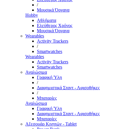
/
Μουσικά Όργανα
Hobby
Αθλήματα
Ελεύθερος Χρόνος
Μουσικά Όργανα
Wearables
Activity Trackers
/
Smartwatches
Wearables
Activity Trackers
Smartwatches
Αναλώσιμα
Γραφική Ύλη
/
Διαφημιστικά Σταντ - Αφισοθήκες
/
Μπαταρίες
Αναλώσιμα
Γραφική Ύλη
Διαφημιστικά Σταντ - Αφισοθήκες
Μπαταρίες
Αξεσουάρ Κινητών - Tablet