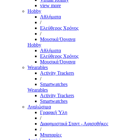
view more
Hobby
Αθλήματα
/
Ελεύθερος Χρόνος
/
Μουσικά Όργανα
Hobby
Αθλήματα
Ελεύθερος Χρόνος
Μουσικά Όργανα
Wearables
Activity Trackers
/
Smartwatches
Wearables
Activity Trackers
Smartwatches
Αναλώσιμα
Γραφική Ύλη
/
Διαφημιστικά Σταντ - Αφισοθήκες
/
Μπαταρίες