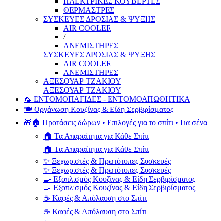
ΗΛΕΚΤΡΙΚΕΣ ΚΟΥΒΕΡΤΕΣ
ΘΕΡΜΑΣΤΡΕΣ
ΣΥΣΚΕΥΕΣ ΔΡΟΣΙΑΣ & ΨΥΞΗΣ
AIR COOLER
/
ΑΝΕΜΙΣΤΗΡΕΣ
ΣΥΣΚΕΥΕΣ ΔΡΟΣΙΑΣ & ΨΥΞΗΣ
AIR COOLER
ΑΝΕΜΙΣΤΗΡΕΣ
ΑΞΕΣΟΥΑΡ ΤΖΑΚΙΟΥ
ΑΞΕΣΟΥΑΡ ΤΖΑΚΙΟΥ
🦟 ΕΝΤΟΜΟΠΑΓΙΔΕΣ - ΕΝΤΟΜΟΑΠΩΘΗΤΙΚΑ
🍽️ Οργάνωση Κουζίνας & Είδη Σερβιρίσματος
🎁🏠 Προτάσεις δώρων • Επιλογές για το σπίτι • Για σένα
🏠 Τα Απαραίτητα για Κάθε Σπίτι
🏠 Τα Απαραίτητα για Κάθε Σπίτι
✨ Ξεχωριστές & Πρωτότυπες Συσκευές
✨ Ξεχωριστές & Πρωτότυπες Συσκευές
🍳 Εξοπλισμός Κουζίνας & Είδη Σερβιρίσματος
🍳 Εξοπλισμός Κουζίνας & Είδη Σερβιρίσματος
☕ Καφές & Απόλαυση στο Σπίτι
☕ Καφές & Απόλαυση στο Σπίτι