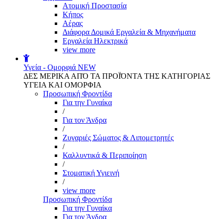
Aτομική Προστασία
Kήπος
Αέρας
Διάφορα Δομικά Εργαλεία & Μηχανήματα
Εργαλεία Ηλεκτρικά
view more
Υγεία - Ομορφιά
NEW
ΔΕΣ ΜΕΡΙΚΑ ΑΠΌ ΤΑ ΠΡΟΪΌΝΤΑ ΤΗΣ ΚΑΤΗΓΟΡΙΑΣ
ΥΓΕΙΑ ΚΑΙ ΟΜΟΡΦΙΑ
Προσωπική Φροντίδα
Για την Γυναίκα
/
Για τον Άνδρα
/
Ζυγαριές Σώματος & Λιπομετρητές
/
Καλλυντικά & Περιποίηση
/
Στοματική Υγιεινή
/
view more
Προσωπική Φροντίδα
Για την Γυναίκα
Για τον Άνδρα