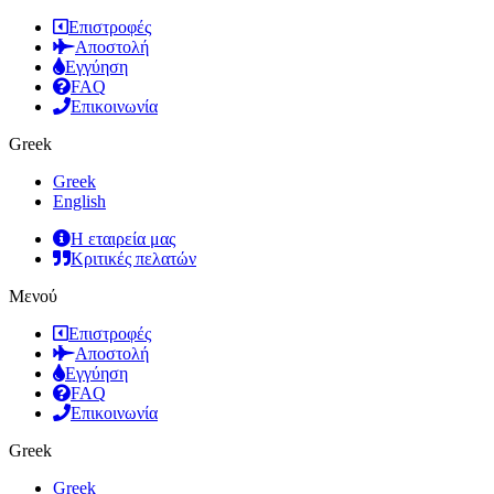
Επιστροφές
Αποστολή
Εγγύηση
FAQ
Επικοινωνία
Greek
Greek
English
Η εταιρεία μας
Κριτικές πελατών
Μενού
Επιστροφές
Αποστολή
Εγγύηση
FAQ
Επικοινωνία
Greek
Greek