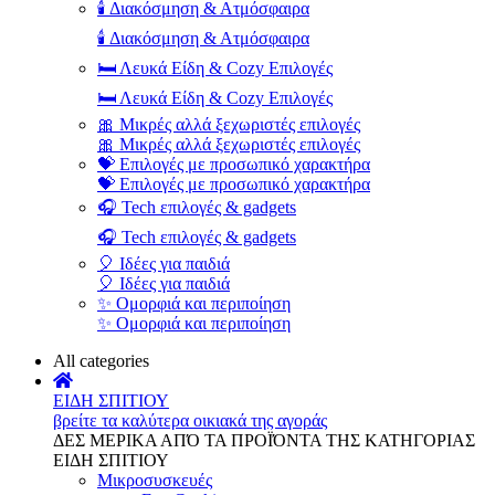
🕯️ Διακόσμηση & Ατμόσφαιρα
🕯️ Διακόσμηση & Ατμόσφαιρα
🛏️ Λευκά Είδη & Cozy Επιλογές
🛏️ Λευκά Είδη & Cozy Επιλογές
🎀 Μικρές αλλά ξεχωριστές επιλογές
🎀 Μικρές αλλά ξεχωριστές επιλογές
💝 Επιλογές με προσωπικό χαρακτήρα
💝 Επιλογές με προσωπικό χαρακτήρα
🎧 Tech επιλογές & gadgets
🎧 Tech επιλογές & gadgets
🎈 Ιδέες για παιδιά
🎈 Ιδέες για παιδιά
✨ Ομορφιά και περιποίηση
✨ Ομορφιά και περιποίηση
All categories
ΕΙΔΗ ΣΠΙΤΙΟΥ
βρείτε τα καλύτερα οικιακά της αγοράς
ΔΕΣ ΜΕΡΙΚΑ ΑΠΌ ΤΑ ΠΡΟΪΌΝΤΑ ΤΗΣ ΚΑΤΗΓΟΡΙΑΣ
ΕΙΔΗ ΣΠΙΤΙΟΥ
Μικροσυσκευές