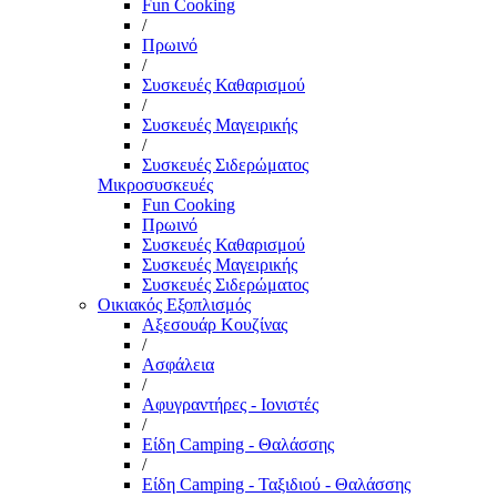
Fun Cooking
/
Πρωινό
/
Συσκευές Καθαρισμού
/
Συσκευές Μαγειρικής
/
Συσκευές Σιδερώματος
Μικροσυσκευές
Fun Cooking
Πρωινό
Συσκευές Καθαρισμού
Συσκευές Μαγειρικής
Συσκευές Σιδερώματος
Οικιακός Εξοπλισμός
Αξεσουάρ Κουζίνας
/
Ασφάλεια
/
Αφυγραντήρες - Ιονιστές
/
Είδη Camping - Θαλάσσης
/
Είδη Camping - Ταξιδιού - Θαλάσσης