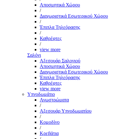
Αποσμητικά Χώρου
/
Διαχωριστικά Εσωτερικού Χώρου
/
Έπιπλα Τηλεόρασης
/
Καθρέφτες
/
view more
Σαλόνι
Αξεσουάρ Σαλονιού
Αποσμητικά Χώρου
Διαχωριστικά Εσωτερικού Χώρου
Έπιπλα Τηλεόρασης
Καθρέφτες
view more
Υπνοδωμάτιο
Ανωστρώματα
/
Αξεσουάρ Υπνοδωματίου
/
Κομοδίνο
/
Κρεβάτια
/