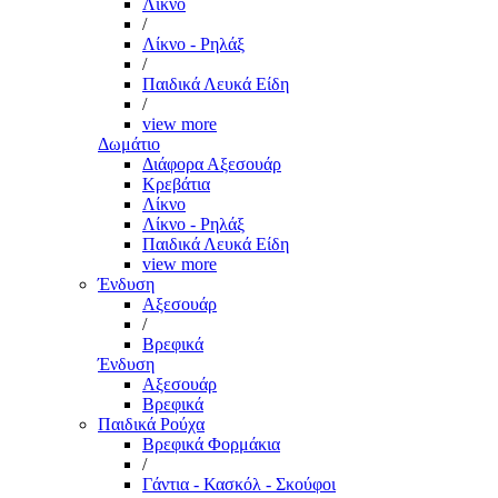
Λίκνο
/
Λίκνο - Ρηλάξ
/
Παιδικά Λευκά Είδη
/
view more
Δωμάτιο
Διάφορα Αξεσουάρ
Κρεβάτια
Λίκνο
Λίκνο - Ρηλάξ
Παιδικά Λευκά Είδη
view more
Ένδυση
Αξεσουάρ
/
Βρεφικά
Ένδυση
Αξεσουάρ
Βρεφικά
Παιδικά Ρούχα
Βρεφικά Φορμάκια
/
Γάντια - Κασκόλ - Σκούφοι