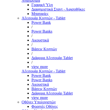
Αναλώσιμα
Γραφική Ύλη
Διαφημιστικά Σταντ - Αφισοθήκες
Μπαταρίες
Αξεσουάρ Κινητών - Tablet
Power Bank
/
Power Banks
/
Ακουστικά
/
Βάσεις Κινητών
/
Διάφορα Αξεσουάρ Tablet
/
view more
Αξεσουάρ Κινητών - Tablet
Power Bank
Power Banks
Ακουστικά
Βάσεις Κινητών
Διάφορα Αξεσουάρ Tablet
view more
Οθόνες Υπολογιστών
Φορητές Οθόνες