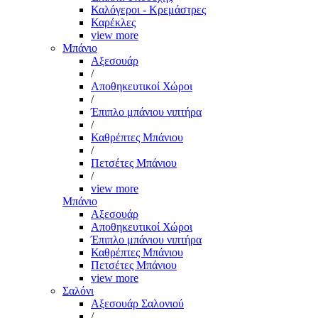
Καλόγεροι - Κρεμάστρες
Καρέκλες
view more
Μπάνιο
Αξεσουάρ
/
Αποθηκευτικοί Χώροι
/
Έπιπλο μπάνιου νιπτήρα
/
Καθρέπτες Μπάνιου
/
Πετσέτες Μπάνιου
/
view more
Μπάνιο
Αξεσουάρ
Αποθηκευτικοί Χώροι
Έπιπλο μπάνιου νιπτήρα
Καθρέπτες Μπάνιου
Πετσέτες Μπάνιου
view more
Σαλόνι
Αξεσουάρ Σαλονιού
/