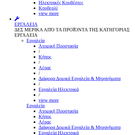
Ηλεκτρικές Κουβέρτες
Κουβερλί
view more
ΕΡΓΑΛΕΙΑ
ΔΕΣ ΜΕΡΙΚΑ ΑΠΌ ΤΑ ΠΡΟΪΌΝΤΑ ΤΗΣ ΚΑΤΗΓΟΡΙΑΣ
ΕΡΓΑΛΕΙΑ
Εργαλεία
Aτομική Προστασία
/
Kήπος
/
Αέρας
/
Διάφορα Δομικά Εργαλεία & Μηχανήματα
/
Εργαλεία Ηλεκτρικά
/
view more
Εργαλεία
Aτομική Προστασία
Kήπος
Αέρας
Διάφορα Δομικά Εργαλεία & Μηχανήματα
Εργαλεία Ηλεκτρικά