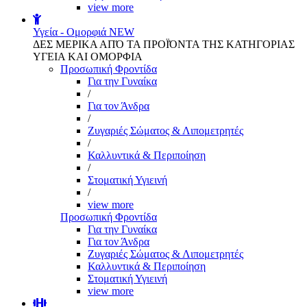
view more
Υγεία - Ομορφιά
NEW
ΔΕΣ ΜΕΡΙΚΑ ΑΠΌ ΤΑ ΠΡΟΪΌΝΤΑ ΤΗΣ ΚΑΤΗΓΟΡΙΑΣ
ΥΓΕΙΑ ΚΑΙ ΟΜΟΡΦΙΑ
Προσωπική Φροντίδα
Για την Γυναίκα
/
Για τον Άνδρα
/
Ζυγαριές Σώματος & Λιπομετρητές
/
Καλλυντικά & Περιποίηση
/
Στοματική Υγιεινή
/
view more
Προσωπική Φροντίδα
Για την Γυναίκα
Για τον Άνδρα
Ζυγαριές Σώματος & Λιπομετρητές
Καλλυντικά & Περιποίηση
Στοματική Υγιεινή
view more