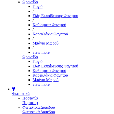
Φροντίδα
Γιογιό
/
Είδη Εκπαίδευσης Φαγητού
/
Καθίσματα Φαγητού
/
Καρεκλάκια Φαγητού
/
Μπάνιο Μωρού
/
view more
Φροντίδα
Γιογιό
Είδη Εκπαίδευσης Φαγητού
Καθίσματα Φαγητού
Καρεκλάκια Φαγητού
Μπάνιο Μωρού
view more
Φωτιστικά
Πορτατίφ
Πορτατίφ
Φωτιστικά Δαπέδου
Φωτιστικά Δαπέδου