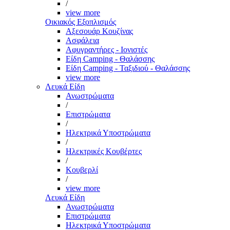
/
view more
Οικιακός Εξοπλισμός
Αξεσουάρ Κουζίνας
Ασφάλεια
Αφυγραντήρες - Ιονιστές
Είδη Camping - Θαλάσσης
Είδη Camping - Ταξιδιού - Θαλάσσης
view more
Λευκά Είδη
Ανωστρώματα
/
Επιστρώματα
/
Ηλεκτρικά Υποστρώματα
/
Ηλεκτρικές Κουβέρτες
/
Κουβερλί
/
view more
Λευκά Είδη
Ανωστρώματα
Επιστρώματα
Ηλεκτρικά Υποστρώματα