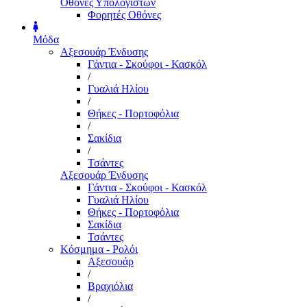
Οθόνες Υπολογιστών
Φορητές Οθόνες
Μόδα
Αξεσουάρ Ένδυσης
Γάντια - Σκούφοι - Κασκόλ
/
Γυαλιά Ηλίου
/
Θήκες - Πορτοφόλια
/
Σακίδια
/
Τσάντες
Αξεσουάρ Ένδυσης
Γάντια - Σκούφοι - Κασκόλ
Γυαλιά Ηλίου
Θήκες - Πορτοφόλια
Σακίδια
Τσάντες
Κόσμημα - Ρολόι
Αξεσουάρ
/
Βραχιόλια
/