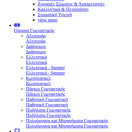
Ζυγαριές Σώματος & Λιπομετρητές
Καλλυντικά & Περιποίηση
Στοματική Υγιεινή
view more
Όργανα Γυμναστικής
Αξεσουάρ
Αξεσουάρ
Διάδρομοι
Διάδρομοι
Ελλειπτικά
Ελλειπτικά
Ελλειπτικά - Stepper
Ελλειπτικά - Stepper
Κωπηλατικές
Κωπηλατικές
Πάγκοι Γυμναστικής
Πάγκοι Γυμναστικής
Παθητική Γυμναστική
Παθητική Γυμναστική
Ποδήλατα Γυμναστικής
Ποδήλατα Γυμναστικής
Πολυόργανα και Μηχανήματα Γυμναστικής
Πολυόργανα και Μηχανήματα Γυμναστικής