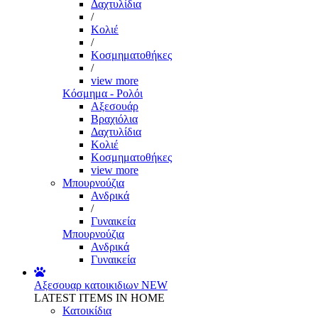
Δαχτυλίδια
/
Κολιέ
/
Κοσμηματοθήκες
/
view more
Κόσμημα - Ρολόι
Αξεσουάρ
Βραχιόλια
Δαχτυλίδια
Κολιέ
Κοσμηματοθήκες
view more
Μπουρνούζια
Ανδρικά
/
Γυναικεία
Μπουρνούζια
Ανδρικά
Γυναικεία
Αξεσουαρ κατοικιδιων
NEW
LATEST ITEMS IN HOME
Κατοικίδια