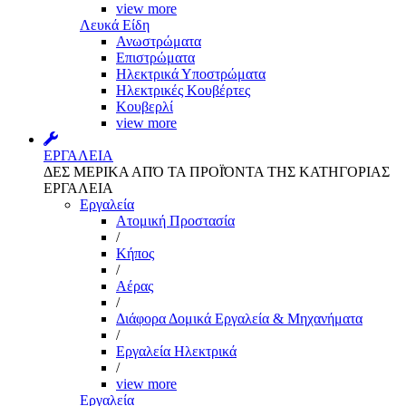
view more
Λευκά Είδη
Ανωστρώματα
Επιστρώματα
Ηλεκτρικά Υποστρώματα
Ηλεκτρικές Κουβέρτες
Κουβερλί
view more
ΕΡΓΑΛΕΙΑ
ΔΕΣ ΜΕΡΙΚΑ ΑΠΌ ΤΑ ΠΡΟΪΌΝΤΑ ΤΗΣ ΚΑΤΗΓΟΡΙΑΣ
ΕΡΓΑΛΕΙΑ
Εργαλεία
Aτομική Προστασία
/
Kήπος
/
Αέρας
/
Διάφορα Δομικά Εργαλεία & Μηχανήματα
/
Εργαλεία Ηλεκτρικά
/
view more
Εργαλεία