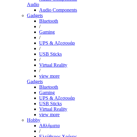
Audio
Audio Components
Gadgets
Bluetooth
/
Gaming
/
UPS & Αξεσουάρ
/
USB Sticks
/
Virtual Reality
/
view more
Gadgets
Bluetooth
Gaming
UPS & Αξεσουάρ
USB Sticks
Virtual Reality
view more
Hobby
Αθλήματα
/
Ελεύθερος Χρόνος