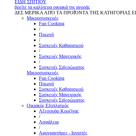
ΕΙΔΗ ΣΠΙΤΙΟΥ
βρείτε τα καλύτερα οικιακά της αγοράς
ΔΕΣ ΜΕΡΙΚΑ ΑΠΌ ΤΑ ΠΡΟΪΌΝΤΑ ΤΗΣ ΚΑΤΗΓΟΡΙΑΣ Ε
Μικροσυσκευές
Fun Cooking
/
Πρωινό
/
Συσκευές Καθαρισμού
/
Συσκευές Μαγειρικής
/
Συσκευές Σιδερώματος
Μικροσυσκευές
Fun Cooking
Πρωινό
Συσκευές Καθαρισμού
Συσκευές Μαγειρικής
Συσκευές Σιδερώματος
Οικιακός Εξοπλισμός
Αξεσουάρ Κουζίνας
/
Ασφάλεια
/
Αφυγραντήρες - Ιονιστές