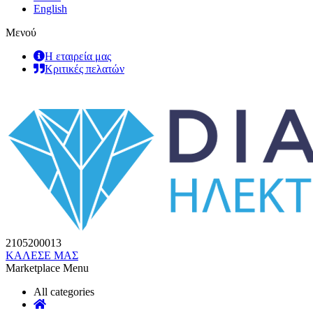
English
Μενού
Η εταιρεία μας
Κριτικές πελατών
2105200013
ΚΑΛΕΣΕ ΜΑΣ
Marketplace Menu
All categories