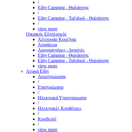
/
Είδη Camping - Θαλάσσης
/
Είδη Camping - Ταξιδιού - Θαλάσσης
/
view more
Οικιακός Εξοπλισμός
Αξεσουάρ Κουζίνας
Ασφάλεια
Αφυγραντήρες - Ιονιστές
Είδη Camping - Θαλάσσης
Είδη Camping - Ταξιδιού - Θαλάσσης
view more
Λευκά Είδη
Ανωστρώματα
/
Επιστρώματα
/
Ηλεκτρικά Υποστρώματα
/
Ηλεκτρικές Κουβέρτες
/
Κουβερλί
/
view more