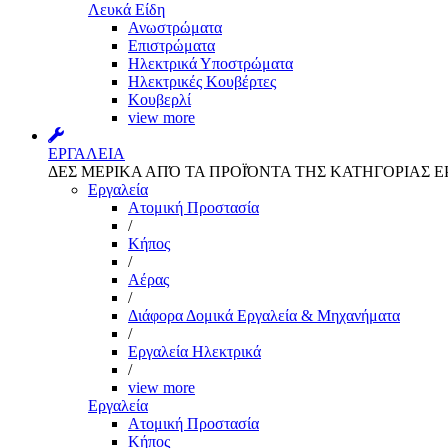
Λευκά Είδη
Ανωστρώματα
Επιστρώματα
Ηλεκτρικά Υποστρώματα
Ηλεκτρικές Κουβέρτες
Κουβερλί
view more
ΕΡΓΑΛΕΙΑ
ΔΕΣ ΜΕΡΙΚΑ ΑΠΌ ΤΑ ΠΡΟΪΌΝΤΑ ΤΗΣ ΚΑΤΗΓΟΡΙΑΣ Ε
Εργαλεία
Aτομική Προστασία
/
Kήπος
/
Αέρας
/
Διάφορα Δομικά Εργαλεία & Μηχανήματα
/
Εργαλεία Ηλεκτρικά
/
view more
Εργαλεία
Aτομική Προστασία
Kήπος