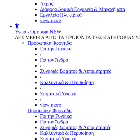
Αέρας
Διάφορα Δομικά Εργαλεία & Μηχανήματα
Εργαλεία Ηλεκτρικά
view more
Υγεία - Ομορφιά
NEW
ΔΕΣ ΜΕΡΙΚΑ ΑΠΌ ΤΑ ΠΡΟΪΌΝΤΑ ΤΗΣ ΚΑΤΗΓΟΡΙΑΣ Υ
Προσωπική Φροντίδα
Για την Γυναίκα
/
Για τον Άνδρα
/
Ζυγαριές Σώματος & Λιπομετρητές
/
Καλλυντικά & Περιποίηση
/
Στοματική Υγιεινή
/
view more
Προσωπική Φροντίδα
Για την Γυναίκα
Για τον Άνδρα
Ζυγαριές Σώματος & Λιπομετρητές
Καλλυντικά & Περιποίηση
Στοματική Υγιεινή