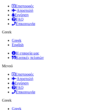
Επιστροφές
Αποστολή
Εγγύηση
FAQ
Επικοινωνία
Greek
Greek
English
Η εταιρεία μας
Κριτικές πελατών
Μενού
Επιστροφές
Αποστολή
Εγγύηση
FAQ
Επικοινωνία
Greek
Greek