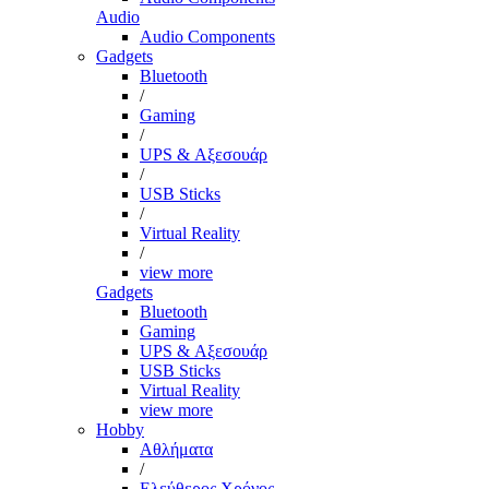
Audio
Audio Components
Gadgets
Bluetooth
/
Gaming
/
UPS & Αξεσουάρ
/
USB Sticks
/
Virtual Reality
/
view more
Gadgets
Bluetooth
Gaming
UPS & Αξεσουάρ
USB Sticks
Virtual Reality
view more
Hobby
Αθλήματα
/
Ελεύθερος Χρόνος