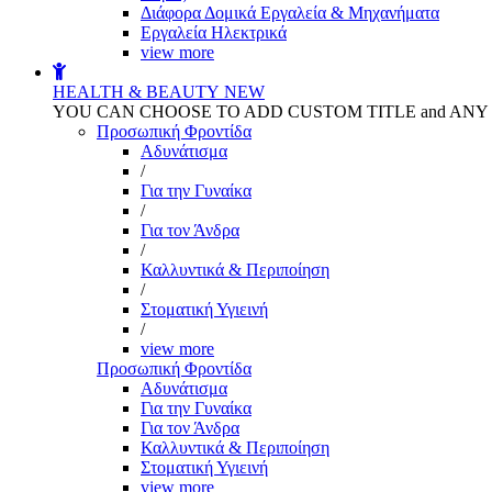
Διάφορα Δομικά Εργαλεία & Μηχανήματα
Εργαλεία Ηλεκτρικά
view more
HEALTH & BEAUTY
NEW
YOU CAN CHOOSE TO ADD CUSTOM TITLE and AN
Προσωπική Φροντίδα
Αδυνάτισμα
/
Για την Γυναίκα
/
Για τον Άνδρα
/
Καλλυντικά & Περιποίηση
/
Στοματική Υγιεινή
/
view more
Προσωπική Φροντίδα
Αδυνάτισμα
Για την Γυναίκα
Για τον Άνδρα
Καλλυντικά & Περιποίηση
Στοματική Υγιεινή
view more