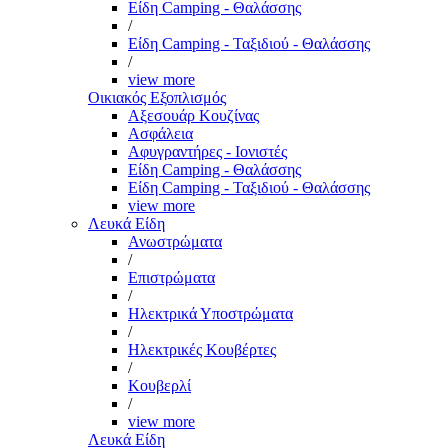
Είδη Camping - Θαλάσσης
/
Είδη Camping - Ταξιδιού - Θαλάσσης
/
view more
Οικιακός Εξοπλισμός
Αξεσουάρ Κουζίνας
Ασφάλεια
Αφυγραντήρες - Ιονιστές
Είδη Camping - Θαλάσσης
Είδη Camping - Ταξιδιού - Θαλάσσης
view more
Λευκά Είδη
Ανωστρώματα
/
Επιστρώματα
/
Ηλεκτρικά Υποστρώματα
/
Ηλεκτρικές Κουβέρτες
/
Κουβερλί
/
view more
Λευκά Είδη