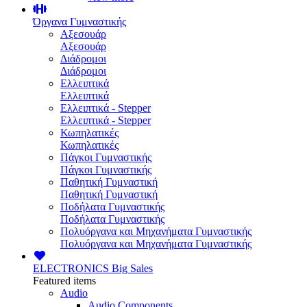
Όργανα Γυμναστικής
Αξεσουάρ
Αξεσουάρ
Διάδρομοι
Διάδρομοι
Ελλειπτικά
Ελλειπτικά
Ελλειπτικά - Stepper
Ελλειπτικά - Stepper
Κωπηλατικές
Κωπηλατικές
Πάγκοι Γυμναστικής
Πάγκοι Γυμναστικής
Παθητική Γυμναστική
Παθητική Γυμναστική
Ποδήλατα Γυμναστικής
Ποδήλατα Γυμναστικής
Πολυόργανα και Μηχανήματα Γυμναστικής
Πολυόργανα και Μηχανήματα Γυμναστικής
ELECTRONICS
Big Sales
Featured items
Audio
Audio Components