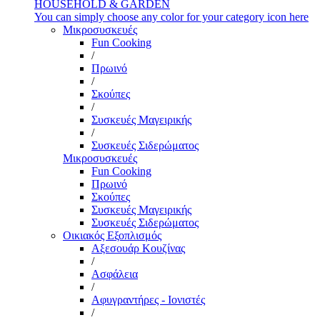
HOUSEHOLD & GARDEN
You can simply choose any color for your category icon here
Μικροσυσκευές
Fun Cooking
/
Πρωινό
/
Σκούπες
/
Συσκευές Μαγειρικής
/
Συσκευές Σιδερώματος
Μικροσυσκευές
Fun Cooking
Πρωινό
Σκούπες
Συσκευές Μαγειρικής
Συσκευές Σιδερώματος
Οικιακός Εξοπλισμός
Αξεσουάρ Κουζίνας
/
Ασφάλεια
/
Αφυγραντήρες - Ιονιστές
/