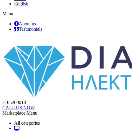
English
Menu
About us
Testimonials
2105200013
CALL US NOW
Marketplace Menu
All categories