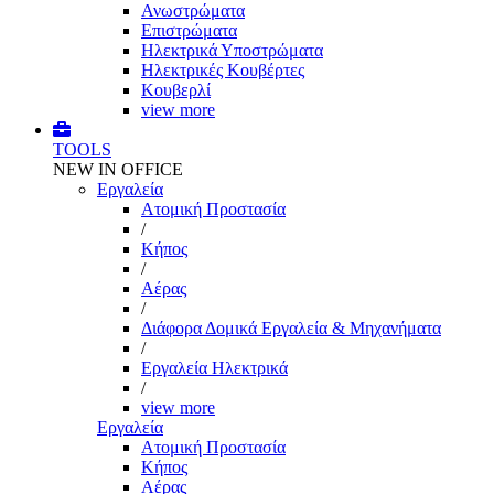
Ανωστρώματα
Επιστρώματα
Ηλεκτρικά Υποστρώματα
Ηλεκτρικές Κουβέρτες
Κουβερλί
view more
TOOLS
NEW IN OFFICE
Εργαλεία
Aτομική Προστασία
/
Kήπος
/
Αέρας
/
Διάφορα Δομικά Εργαλεία & Μηχανήματα
/
Εργαλεία Ηλεκτρικά
/
view more
Εργαλεία
Aτομική Προστασία
Kήπος
Αέρας