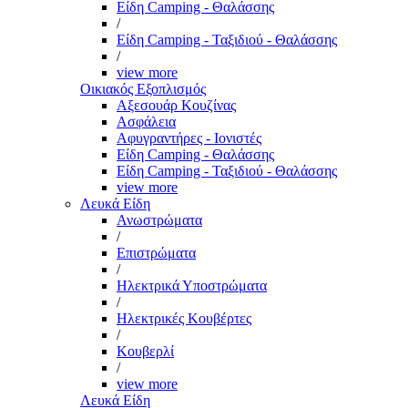
Είδη Camping - Θαλάσσης
/
Είδη Camping - Ταξιδιού - Θαλάσσης
/
view more
Οικιακός Εξοπλισμός
Αξεσουάρ Κουζίνας
Ασφάλεια
Αφυγραντήρες - Ιονιστές
Είδη Camping - Θαλάσσης
Είδη Camping - Ταξιδιού - Θαλάσσης
view more
Λευκά Είδη
Ανωστρώματα
/
Επιστρώματα
/
Ηλεκτρικά Υποστρώματα
/
Ηλεκτρικές Κουβέρτες
/
Κουβερλί
/
view more
Λευκά Είδη