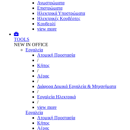
Ανωστρώματα
Επιστρώματα
Ηλεκτρικά Υποστρώματα
Ηλεκτρικές Κουβέρτες
Κουβερλί
view more
TOOLS
NEW IN OFFICE
Εργαλεία
Aτομική Προστασία
/
Kήπος
/
Αέρας
/
Διάφορα Δομικά Εργαλεία & Μηχανήματα
/
Εργαλεία Ηλεκτρικά
/
view more
Εργαλεία
Aτομική Προστασία
Kήπος
Αέρας