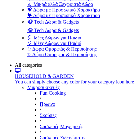
🎀 Μικρά αλλά Ξεχωριστά Δώρα
💝 Δώρα με Προσωπικό Χαρακτήρα
💝 Δώρα με Προσωπικό Χαρακτήρα
🎧 Tech Δώρα & Gadgets
🎧 Tech Δώρα & Gadgets
🎈 Ιδέες Δώρων για Παιδιά
🎈 Ιδέες Δώρων για Παιδιά
✨ Δώρα Ομορφιάς & Περιποίησης
✨ Δώρα Ομορφιάς & Περιποίησης
All categories
HOUSEHOLD & GARDEN
You can simply choose any color for your category icon here
Μικροσυσκευές
Fun Cooking
/
Πρωινό
/
Σκούπες
/
Συσκευές Μαγειρικής
/
Συσκευές Σιδερώματος