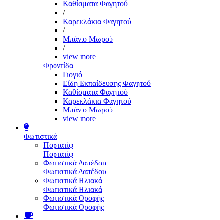
Καθίσματα Φαγητού
/
Καρεκλάκια Φαγητού
/
Μπάνιο Μωρού
/
view more
Φροντίδα
Γιογιό
Είδη Εκπαίδευσης Φαγητού
Καθίσματα Φαγητού
Καρεκλάκια Φαγητού
Μπάνιο Μωρού
view more
Φωτιστικά
Πορτατίφ
Πορτατίφ
Φωτιστικά Δαπέδου
Φωτιστικά Δαπέδου
Φωτιστικά Ηλιακά
Φωτιστικά Ηλιακά
Φωτιστικά Οροφής
Φωτιστικά Οροφής