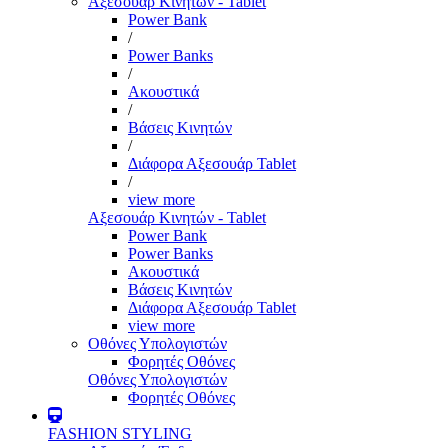
Αξεσουάρ Κινητών - Tablet
Power Bank
/
Power Banks
/
Ακουστικά
/
Βάσεις Κινητών
/
Διάφορα Αξεσουάρ Tablet
/
view more
Αξεσουάρ Κινητών - Tablet
Power Bank
Power Banks
Ακουστικά
Βάσεις Κινητών
Διάφορα Αξεσουάρ Tablet
view more
Οθόνες Υπολογιστών
Φορητές Οθόνες
Οθόνες Υπολογιστών
Φορητές Οθόνες
FASHION STYLING