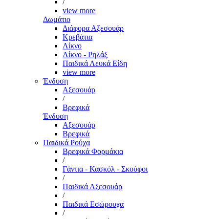
/
view more
Δωμάτιο
Διάφορα Αξεσουάρ
Κρεβάτια
Λίκνο
Λίκνο - Ρηλάξ
Παιδικά Λευκά Είδη
view more
Ένδυση
Αξεσουάρ
/
Βρεφικά
Ένδυση
Αξεσουάρ
Βρεφικά
Παιδικά Ρούχα
Βρεφικά Φορμάκια
/
Γάντια - Κασκόλ - Σκούφοι
/
Παιδικά Αξεσουάρ
/
Παιδικά Εσώρουχα
/