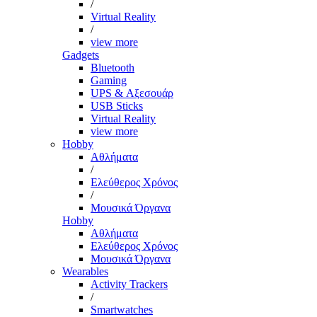
/
Virtual Reality
/
view more
Gadgets
Bluetooth
Gaming
UPS & Αξεσουάρ
USB Sticks
Virtual Reality
view more
Hobby
Αθλήματα
/
Ελεύθερος Χρόνος
/
Μουσικά Όργανα
Hobby
Αθλήματα
Ελεύθερος Χρόνος
Μουσικά Όργανα
Wearables
Activity Trackers
/
Smartwatches