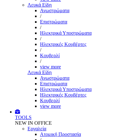
Λευκά Είδη
Ανωστρώματα
/
Επιστρώματα
/
Ηλεκτρικά Υποστρώματα
/
Ηλεκτρικές Κουβέρτες
/
Κουβερλί
/
view more
Λευκά Είδη
Ανωστρώματα
Επιστρώματα
Ηλεκτρικά Υποστρώματα
Ηλεκτρικές Κουβέρτες
Κουβερλί
view more
TOOLS
NEW IN OFFICE
Εργαλεία
Aτομική Προστασία
/