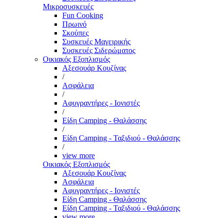
Μικροσυσκευές
Fun Cooking
Πρωινό
Σκούπες
Συσκευές Μαγειρικής
Συσκευές Σιδερώματος
Οικιακός Εξοπλισμός
Αξεσουάρ Κουζίνας
/
Ασφάλεια
/
Αφυγραντήρες - Ιονιστές
/
Είδη Camping - Θαλάσσης
/
Είδη Camping - Ταξιδιού - Θαλάσσης
/
view more
Οικιακός Εξοπλισμός
Αξεσουάρ Κουζίνας
Ασφάλεια
Αφυγραντήρες - Ιονιστές
Είδη Camping - Θαλάσσης
Είδη Camping - Ταξιδιού - Θαλάσσης
view more