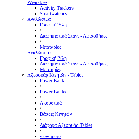
Wearables
Activity Trackers
Smartwatches
Αναλώσιμα
Γραφική Ύλη
/
Διαφημιστικά Σταντ - Αφισοθήκες
/
Μπαταρίες
Αναλώσιμα
Γραφική Ύλη
Διαφημιστικά Σταντ - Αφισοθήκες
Μπαταρίες
Αξεσουάρ Κινητών - Tablet
Power Bank
/
Power Banks
/
Ακουστικά
/
Βάσεις Κινητών
/
Διάφορα Αξεσουάρ Tablet
/
view more