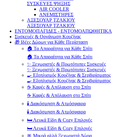
ΣΥΣΚΕΥΕΣ ΨΗΞΗΣ
AIR COOLER
ΑΝΕΜΙΣΤΗΡΕΣ
ΑΞΕΣΟΥΑΡ ΤΖΑΚΙΟΥ
ΑΞΕΣΟΥΑΡ ΤΖΑΚΙΟΥ
ΕΝΤΟΜΟΠΑΓΙΔΕΣ - ΕΝΤΟΜΟΑΠΩΘΗΤΙΚΑ
Συσκευές & Οργάνωση Κουζίνας
🎁 Ιδέες Δώρων για Κάθε Περίσταση
🏠 Τα Απαραίτητα για Κάθε Σπίτι
🏠 Τα Απαραίτητα για Κάθε Σπίτι
✨ Ξεχωριστές & Πρωτότυπες Συσκευές
✨ Ξεχωριστές & Πρωτότυπες Συσκευές
🍳 Εξοπλισμός Κουζίνας & Σερβιρίσματος
🍳 Εξοπλισμός Κουζίνας & Σερβιρίσματος
☕ Καφές & Απόλαυση στο Σπίτι
☕ Καφές & Απόλαυση στο Σπίτι
🕯️ Διακόσμηση & Ατμόσφαιρα
🕯️ Διακόσμηση & Ατμόσφαιρα
🛏️ Λευκά Είδη & Cozy Επιλογές
🛏️ Λευκά Είδη & Cozy Επιλογές
🎀 Μικρά αλλά Ξεχωριστά Δώρα