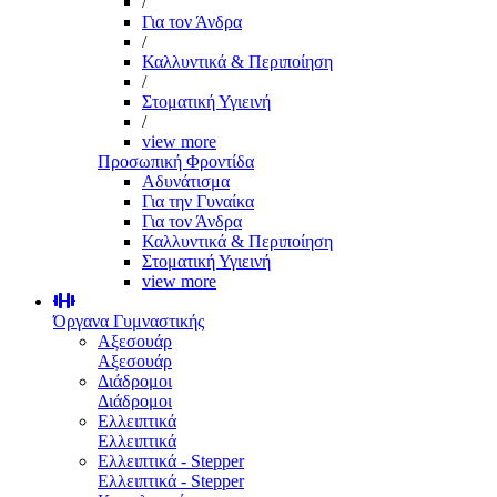
/
Για τον Άνδρα
/
Καλλυντικά & Περιποίηση
/
Στοματική Υγιεινή
/
view more
Προσωπική Φροντίδα
Αδυνάτισμα
Για την Γυναίκα
Για τον Άνδρα
Καλλυντικά & Περιποίηση
Στοματική Υγιεινή
view more
Όργανα Γυμναστικής
Αξεσουάρ
Αξεσουάρ
Διάδρομοι
Διάδρομοι
Ελλειπτικά
Ελλειπτικά
Ελλειπτικά - Stepper
Ελλειπτικά - Stepper