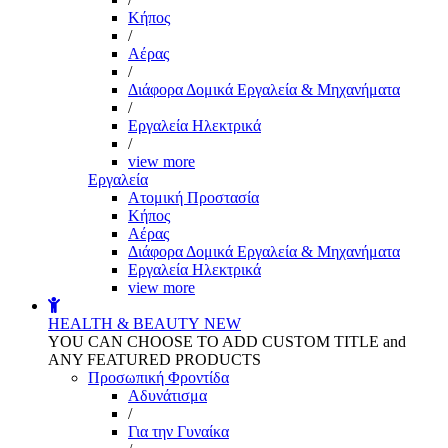
Kήπος
/
Αέρας
/
Διάφορα Δομικά Εργαλεία & Μηχανήματα
/
Εργαλεία Ηλεκτρικά
/
view more
Εργαλεία
Aτομική Προστασία
Kήπος
Αέρας
Διάφορα Δομικά Εργαλεία & Μηχανήματα
Εργαλεία Ηλεκτρικά
view more
HEALTH & BEAUTY
NEW
YOU CAN CHOOSE TO ADD CUSTOM TITLE and
ANY FEATURED PRODUCTS
Προσωπική Φροντίδα
Αδυνάτισμα
/
Για την Γυναίκα