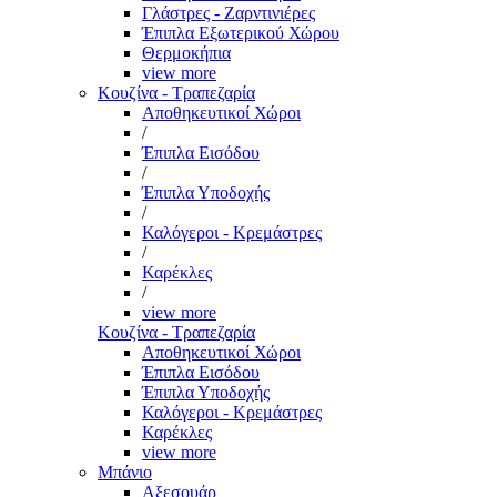
Γλάστρες - Ζαρντινιέρες
Έπιπλα Εξωτερικού Χώρου
Θερμοκήπια
view more
Κουζίνα - Τραπεζαρία
Αποθηκευτικοί Χώροι
/
Έπιπλα Εισόδου
/
Έπιπλα Υποδοχής
/
Καλόγεροι - Κρεμάστρες
/
Καρέκλες
/
view more
Κουζίνα - Τραπεζαρία
Αποθηκευτικοί Χώροι
Έπιπλα Εισόδου
Έπιπλα Υποδοχής
Καλόγεροι - Κρεμάστρες
Καρέκλες
view more
Μπάνιο
Αξεσουάρ