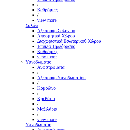
/
Καθρέφτες
/
view more
Σαλόνι
Αξεσουάρ Σαλονιού
Αποσμητικά Χώρου
Διαχωριστικά Εσωτερικού Χώρου
Έπιπλα Τηλεόρασης
Καθρέφτες
view more
Υπνοδωμάτιο
Ανωστρώματα
/
Αξεσουάρ Υπνοδωματίου
/
Κομοδίνο
/
Κρεβάτια
/
Μαξιλάρια
/
view more
Υπνοδωμάτιο
Ανωστρώματα