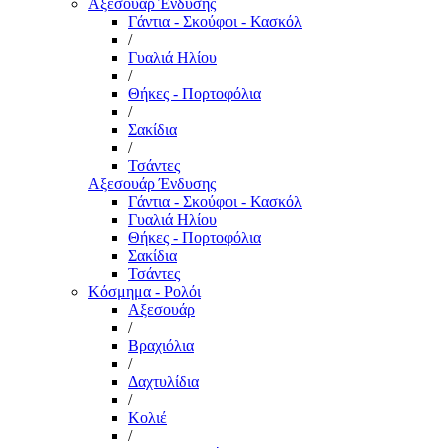
Αξεσουάρ Ένδυσης
Γάντια - Σκούφοι - Κασκόλ
/
Γυαλιά Ηλίου
/
Θήκες - Πορτοφόλια
/
Σακίδια
/
Τσάντες
Αξεσουάρ Ένδυσης
Γάντια - Σκούφοι - Κασκόλ
Γυαλιά Ηλίου
Θήκες - Πορτοφόλια
Σακίδια
Τσάντες
Κόσμημα - Ρολόι
Αξεσουάρ
/
Βραχιόλια
/
Δαχτυλίδια
/
Κολιέ
/