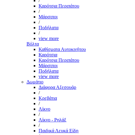
/
Καρότσια Περιπάτου
/
Μάρσιποι
/
Ποδήλατα
/
view more
Βόλτα
Καθίσματα Αυτοκινήτου
Καρότσια
Καρότσια Περιπάτου
Μάρσιποι
Ποδήλατα
view more
Δωμάτιο
Διάφορα Αξεσουάρ
/
Κρεβάτια
/
Λίκνο
/
Λίκνο - Ρηλάξ
/
Παιδικά Λευκά Είδη