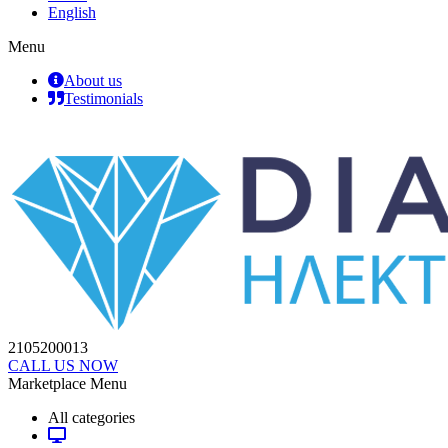
English
Menu
About us
Testimonials
2105200013
CALL US NOW
Marketplace Menu
All categories