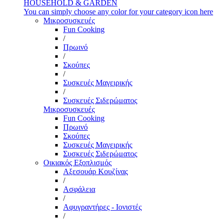
HOUSEHOLD & GARDEN
You can simply choose any color for your category icon here
Μικροσυσκευές
Fun Cooking
/
Πρωινό
/
Σκούπες
/
Συσκευές Μαγειρικής
/
Συσκευές Σιδερώματος
Μικροσυσκευές
Fun Cooking
Πρωινό
Σκούπες
Συσκευές Μαγειρικής
Συσκευές Σιδερώματος
Οικιακός Εξοπλισμός
Αξεσουάρ Κουζίνας
/
Ασφάλεια
/
Αφυγραντήρες - Ιονιστές
/