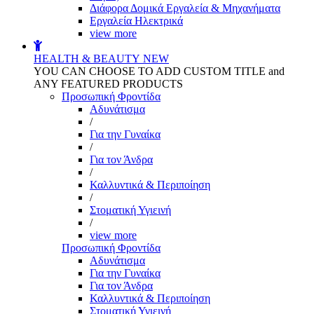
Διάφορα Δομικά Εργαλεία & Μηχανήματα
Εργαλεία Ηλεκτρικά
view more
HEALTH & BEAUTY
NEW
YOU CAN CHOOSE TO ADD CUSTOM TITLE and
ANY FEATURED PRODUCTS
Προσωπική Φροντίδα
Αδυνάτισμα
/
Για την Γυναίκα
/
Για τον Άνδρα
/
Καλλυντικά & Περιποίηση
/
Στοματική Υγιεινή
/
view more
Προσωπική Φροντίδα
Αδυνάτισμα
Για την Γυναίκα
Για τον Άνδρα
Καλλυντικά & Περιποίηση
Στοματική Υγιεινή