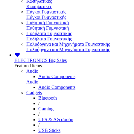
Κωπηλατικές
Κωπηλατικές
Πάγκοι Γυμναστικής
Πάγκοι Γυμναστικής
Παθητική Γυμναστική
Παθητική Γυμναστική
Ποδήλατα Γυμναστικής
Ποδήλατα Γυμναστικής
Πολυόργανα και Μηχανήματα Γυμναστικής
Πολυόργανα και Μηχανήματα Γυμναστικής
ELECTRONICS
Big Sales
Featured items
Audio
Audio Components
Audio
Audio Components
Gadgets
Bluetooth
/
Gaming
/
UPS & Αξεσουάρ
/
USB Sticks