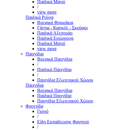
Παιδικά Μαγιό
/
view more
Παιδικά Ρούχα
Βρεφικά Φορμάκια
Γάντια - Κασκόλ - Σκούφοι
Παιδικά Αξεσουάρ
Παιδικά Εσώρουχα
Παιδικά Μαγιό
view more
Παιχνίδια
Βρεφικά Παιχνίδια
/
Παιδικά Παιχνίδια
/
Παιχνίδια Εξωτερικού Χώρου
Παιχνίδια
Βρεφικά Παιχνίδια
Παιδικά Παιχνίδια
Παιχνίδια Εξωτερικού Χώρου
Φροντίδα
Γιογιό
/
Είδη Εκπαίδευσης Φαγητού
/