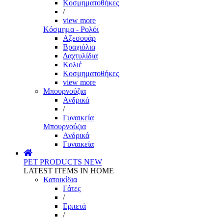
Κοσμηματοθήκες
/
view more
Κόσμημα - Ρολόι
Αξεσουάρ
Βραχιόλια
Δαχτυλίδια
Κολιέ
Κοσμηματοθήκες
view more
Μπουρνούζια
Ανδρικά
/
Γυναικεία
Μπουρνούζια
Ανδρικά
Γυναικεία
PET PRODUCTS
NEW
LATEST ITEMS IN HOME
Κατοικίδια
Γάτες
/
Ερπετά
/