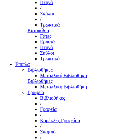
Πτηνά
/
Σκύλοι
/
Τρωκτικά
Κατοικίδια
Γάτες
Ερπετά
Πτηνά
Σκύλοι
Τρωκτικά
Έπιπλα
Βιβλιοθήκες
Μεταλλική Βιβλιοθήκη
Βιβλιοθήκες
Μεταλλική Βιβλιοθήκη
Γραφείο
Βιβλιοθήκες
/
Γραφεία
/
Καρέκλες Γραφείου
/
Σκαμπό
/