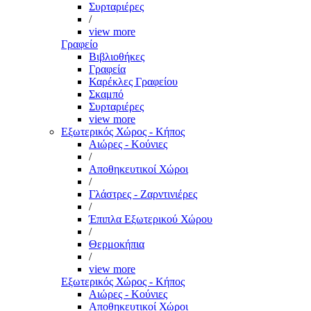
Συρταριέρες
/
view more
Γραφείο
Βιβλιοθήκες
Γραφεία
Καρέκλες Γραφείου
Σκαμπό
Συρταριέρες
view more
Εξωτερικός Χώρος - Κήπος
Αιώρες - Κούνιες
/
Αποθηκευτικοί Χώροι
/
Γλάστρες - Ζαρντινιέρες
/
Έπιπλα Εξωτερικού Χώρου
/
Θερμοκήπια
/
view more
Εξωτερικός Χώρος - Κήπος
Αιώρες - Κούνιες
Αποθηκευτικοί Χώροι