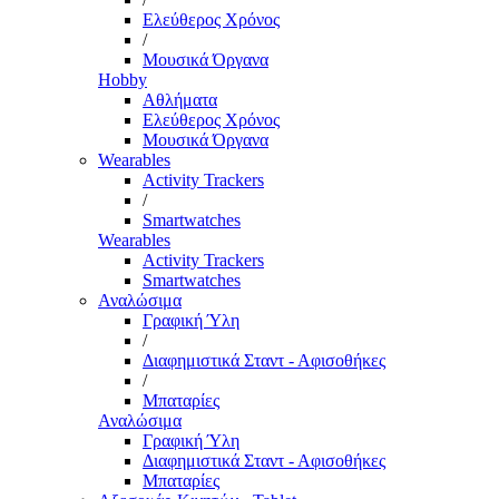
Ελεύθερος Χρόνος
/
Μουσικά Όργανα
Hobby
Αθλήματα
Ελεύθερος Χρόνος
Μουσικά Όργανα
Wearables
Activity Trackers
/
Smartwatches
Wearables
Activity Trackers
Smartwatches
Αναλώσιμα
Γραφική Ύλη
/
Διαφημιστικά Σταντ - Αφισοθήκες
/
Μπαταρίες
Αναλώσιμα
Γραφική Ύλη
Διαφημιστικά Σταντ - Αφισοθήκες
Μπαταρίες