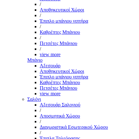
/
Αποθηκευτικοί Χώροι
/
Έπιπλο μπάνιου νιπτήρα
/
Καθρέπτες Μπάνιου
/
Πετσέτες Μπάνιου
/
view more
Μπάνιο
Αξεσουάρ
Αποθηκευτικοί Χώροι
Έπιπλο μπάνιου νιπτήρα
Καθρέπτες Μπάνιου
Πετσέτες Μπάνιου
view more
Σαλόνι
Αξεσουάρ Σαλονιού
/
Αποσμητικά Χώρου
/
Διαχωριστικά Εσωτερικού Χώρου
/
Έπιπλα Τηλεόρασης