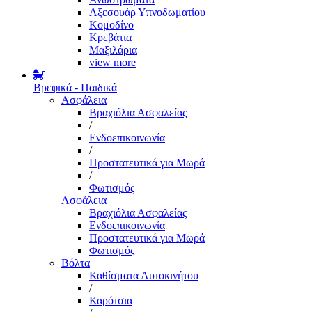
Αξεσουάρ Υπνοδωματίου
Κομοδίνο
Κρεβάτια
Μαξιλάρια
view more
Βρεφικά - Παιδικά
Ασφάλεια
Βραχιόλια Ασφαλείας
/
Ενδοεπικοινωνία
/
Προστατευτικά για Μωρά
/
Φωτισμός
Ασφάλεια
Βραχιόλια Ασφαλείας
Ενδοεπικοινωνία
Προστατευτικά για Μωρά
Φωτισμός
Βόλτα
Καθίσματα Αυτοκινήτου
/
Καρότσια