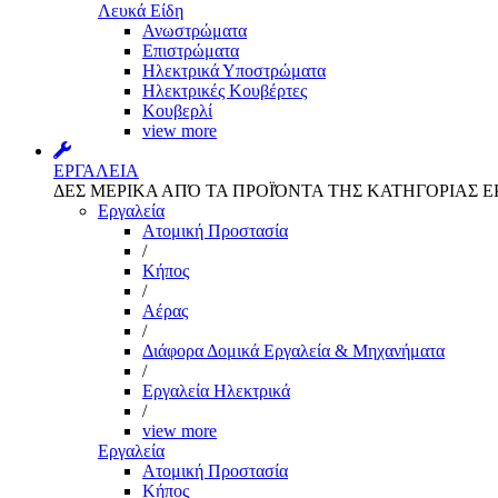
Λευκά Είδη
Ανωστρώματα
Επιστρώματα
Ηλεκτρικά Υποστρώματα
Ηλεκτρικές Κουβέρτες
Κουβερλί
view more
ΕΡΓΑΛΕΙΑ
ΔΕΣ ΜΕΡΙΚΑ ΑΠΌ ΤΑ ΠΡΟΪΌΝΤΑ ΤΗΣ ΚΑΤΗΓΟΡΙΑΣ Ε
Εργαλεία
Aτομική Προστασία
/
Kήπος
/
Αέρας
/
Διάφορα Δομικά Εργαλεία & Μηχανήματα
/
Εργαλεία Ηλεκτρικά
/
view more
Εργαλεία
Aτομική Προστασία
Kήπος