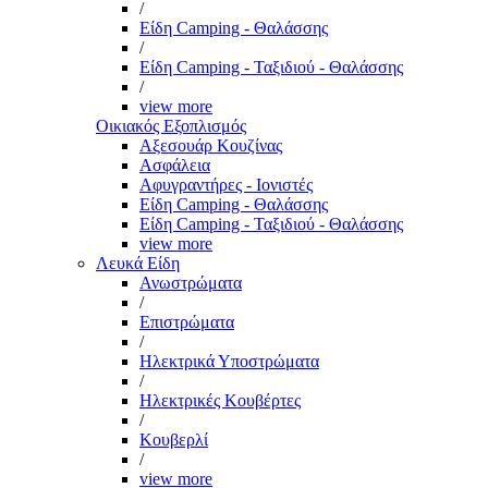
/
Είδη Camping - Θαλάσσης
/
Είδη Camping - Ταξιδιού - Θαλάσσης
/
view more
Οικιακός Εξοπλισμός
Αξεσουάρ Κουζίνας
Ασφάλεια
Αφυγραντήρες - Ιονιστές
Είδη Camping - Θαλάσσης
Είδη Camping - Ταξιδιού - Θαλάσσης
view more
Λευκά Είδη
Ανωστρώματα
/
Επιστρώματα
/
Ηλεκτρικά Υποστρώματα
/
Ηλεκτρικές Κουβέρτες
/
Κουβερλί
/
view more