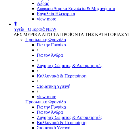
Αέρας
Διάφορα Δομικά Εργαλεία & Μηχανήματα
Εργαλεία Ηλεκτρικά
view more
Υγεία - Ομορφιά
NEW
ΔΕΣ ΜΕΡΙΚΑ ΑΠΌ ΤΑ ΠΡΟΪΌΝΤΑ ΤΗΣ ΚΑΤΗΓΟΡΙΑΣ Υ
Προσωπική Φροντίδα
Για την Γυναίκα
/
Για τον Άνδρα
/
Ζυγαριές Σώματος & Λιπομετρητές
/
Καλλυντικά & Περιποίηση
/
Στοματική Υγιεινή
/
view more
Προσωπική Φροντίδα
Για την Γυναίκα
Για τον Άνδρα
Ζυγαριές Σώματος & Λιπομετρητές
Καλλυντικά & Περιποίηση
Στοματική Υγιεινή