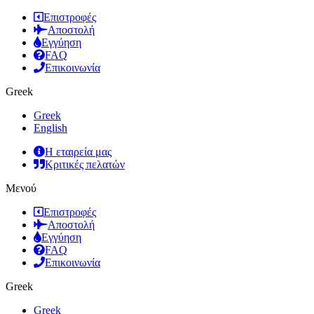
Επιστροφές
Αποστολή
Εγγύηση
FAQ
Επικοινωνία
Greek
Greek
English
Η εταιρεία μας
Κριτικές πελατών
Μενού
Επιστροφές
Αποστολή
Εγγύηση
FAQ
Επικοινωνία
Greek
Greek