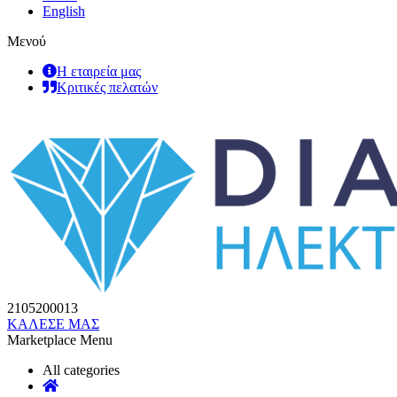
English
Μενού
Η εταιρεία μας
Κριτικές πελατών
2105200013
ΚΑΛΕΣΕ ΜΑΣ
Marketplace Menu
All categories