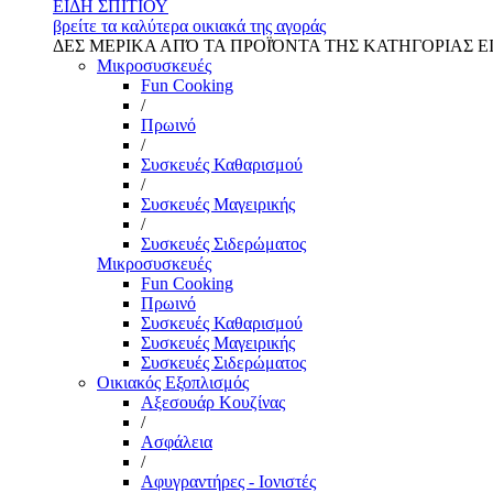
ΕΙΔΗ ΣΠΙΤΙΟΥ
βρείτε τα καλύτερα οικιακά της αγοράς
ΔΕΣ ΜΕΡΙΚΑ ΑΠΌ ΤΑ ΠΡΟΪΌΝΤΑ ΤΗΣ ΚΑΤΗΓΟΡΙΑΣ Ε
Μικροσυσκευές
Fun Cooking
/
Πρωινό
/
Συσκευές Καθαρισμού
/
Συσκευές Μαγειρικής
/
Συσκευές Σιδερώματος
Μικροσυσκευές
Fun Cooking
Πρωινό
Συσκευές Καθαρισμού
Συσκευές Μαγειρικής
Συσκευές Σιδερώματος
Οικιακός Εξοπλισμός
Αξεσουάρ Κουζίνας
/
Ασφάλεια
/
Αφυγραντήρες - Ιονιστές