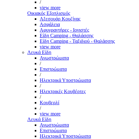
/
view more
Οικιακός Εξοπλισμός
Αξεσουάρ Κουζίνας
Ασφάλεια
Αφυγραντήρες - Ιονιστές
Είδη Camping - Θαλάσσης
Είδη Camping - Ταξιδιού - Θαλάσσης
view more
Λευκά Είδη
Ανωστρώματα
/
Επιστρώματα
/
Ηλεκτρικά Υποστρώματα
/
Ηλεκτρικές Κουβέρτες
/
Κουβερλί
/
view more
Λευκά Είδη
Ανωστρώματα
Επιστρώματα
Ηλεκτρικά Υποστρώματα