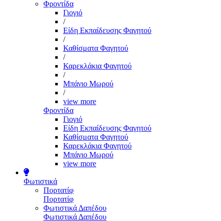
Φροντίδα
Γιογιό
/
Είδη Εκπαίδευσης Φαγητού
/
Καθίσματα Φαγητού
/
Καρεκλάκια Φαγητού
/
Μπάνιο Μωρού
/
view more
Φροντίδα
Γιογιό
Είδη Εκπαίδευσης Φαγητού
Καθίσματα Φαγητού
Καρεκλάκια Φαγητού
Μπάνιο Μωρού
view more
Φωτιστικά
Πορτατίφ
Πορτατίφ
Φωτιστικά Δαπέδου
Φωτιστικά Δαπέδου