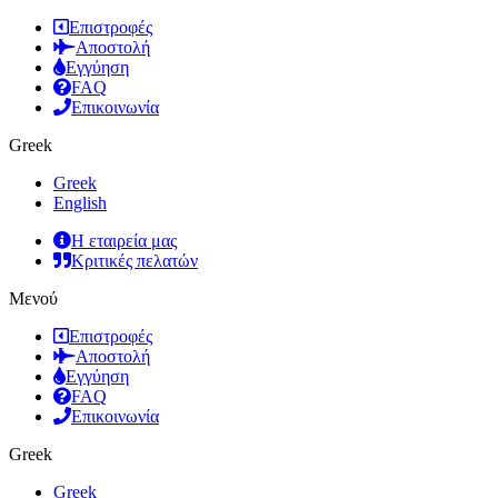
Επιστροφές
Αποστολή
Εγγύηση
FAQ
Επικοινωνία
Greek
Greek
English
Η εταιρεία μας
Κριτικές πελατών
Μενού
Επιστροφές
Αποστολή
Εγγύηση
FAQ
Επικοινωνία
Greek
Greek