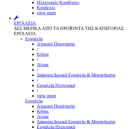
Ηλεκτρικές Κουβέρτες
Κουβερλί
view more
ΕΡΓΑΛΕΙΑ
ΔΕΣ ΜΕΡΙΚΑ ΑΠΌ ΤΑ ΠΡΟΪΌΝΤΑ ΤΗΣ ΚΑΤΗΓΟΡΙΑΣ
ΕΡΓΑΛΕΙΑ
Εργαλεία
Aτομική Προστασία
/
Kήπος
/
Αέρας
/
Διάφορα Δομικά Εργαλεία & Μηχανήματα
/
Εργαλεία Ηλεκτρικά
/
view more
Εργαλεία
Aτομική Προστασία
Kήπος
Αέρας
Διάφορα Δομικά Εργαλεία & Μηχανήματα
Εργαλεία Ηλεκτρικά