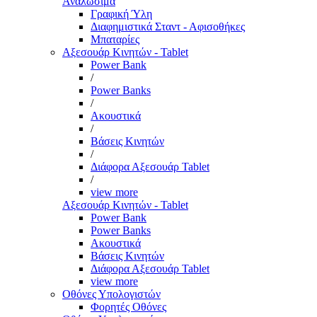
Αναλώσιμα
Γραφική Ύλη
Διαφημιστικά Σταντ - Αφισοθήκες
Μπαταρίες
Αξεσουάρ Κινητών - Tablet
Power Bank
/
Power Banks
/
Ακουστικά
/
Βάσεις Κινητών
/
Διάφορα Αξεσουάρ Tablet
/
view more
Αξεσουάρ Κινητών - Tablet
Power Bank
Power Banks
Ακουστικά
Βάσεις Κινητών
Διάφορα Αξεσουάρ Tablet
view more
Οθόνες Υπολογιστών
Φορητές Οθόνες