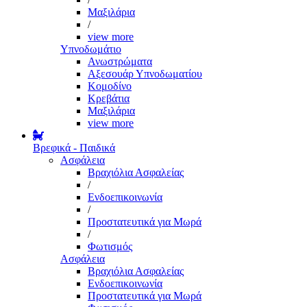
Μαξιλάρια
/
view more
Υπνοδωμάτιο
Ανωστρώματα
Αξεσουάρ Υπνοδωματίου
Κομοδίνο
Κρεβάτια
Μαξιλάρια
view more
Βρεφικά - Παιδικά
Ασφάλεια
Βραχιόλια Ασφαλείας
/
Ενδοεπικοινωνία
/
Προστατευτικά για Μωρά
/
Φωτισμός
Ασφάλεια
Βραχιόλια Ασφαλείας
Ενδοεπικοινωνία
Προστατευτικά για Μωρά