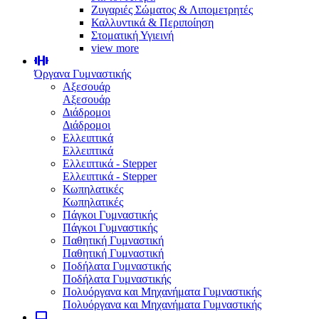
Ζυγαριές Σώματος & Λιπομετρητές
Καλλυντικά & Περιποίηση
Στοματική Υγιεινή
view more
Όργανα Γυμναστικής
Αξεσουάρ
Αξεσουάρ
Διάδρομοι
Διάδρομοι
Ελλειπτικά
Ελλειπτικά
Ελλειπτικά - Stepper
Ελλειπτικά - Stepper
Κωπηλατικές
Κωπηλατικές
Πάγκοι Γυμναστικής
Πάγκοι Γυμναστικής
Παθητική Γυμναστική
Παθητική Γυμναστική
Ποδήλατα Γυμναστικής
Ποδήλατα Γυμναστικής
Πολυόργανα και Μηχανήματα Γυμναστικής
Πολυόργανα και Μηχανήματα Γυμναστικής