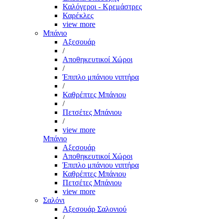
Καλόγεροι - Κρεμάστρες
Καρέκλες
view more
Μπάνιο
Αξεσουάρ
/
Αποθηκευτικοί Χώροι
/
Έπιπλο μπάνιου νιπτήρα
/
Καθρέπτες Μπάνιου
/
Πετσέτες Μπάνιου
/
view more
Μπάνιο
Αξεσουάρ
Αποθηκευτικοί Χώροι
Έπιπλο μπάνιου νιπτήρα
Καθρέπτες Μπάνιου
Πετσέτες Μπάνιου
view more
Σαλόνι
Αξεσουάρ Σαλονιού
/