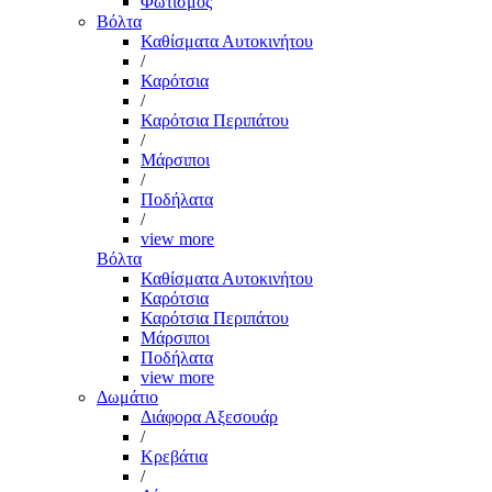
Φωτισμός
Βόλτα
Καθίσματα Αυτοκινήτου
/
Καρότσια
/
Καρότσια Περιπάτου
/
Μάρσιποι
/
Ποδήλατα
/
view more
Βόλτα
Καθίσματα Αυτοκινήτου
Καρότσια
Καρότσια Περιπάτου
Μάρσιποι
Ποδήλατα
view more
Δωμάτιο
Διάφορα Αξεσουάρ
/
Κρεβάτια
/