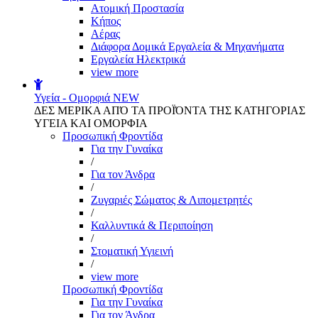
Aτομική Προστασία
Kήπος
Αέρας
Διάφορα Δομικά Εργαλεία & Μηχανήματα
Εργαλεία Ηλεκτρικά
view more
Υγεία - Ομορφιά
NEW
ΔΕΣ ΜΕΡΙΚΑ ΑΠΌ ΤΑ ΠΡΟΪΌΝΤΑ ΤΗΣ ΚΑΤΗΓΟΡΙΑΣ
ΥΓΕΙΑ ΚΑΙ ΟΜΟΡΦΙΑ
Προσωπική Φροντίδα
Για την Γυναίκα
/
Για τον Άνδρα
/
Ζυγαριές Σώματος & Λιπομετρητές
/
Καλλυντικά & Περιποίηση
/
Στοματική Υγιεινή
/
view more
Προσωπική Φροντίδα
Για την Γυναίκα
Για τον Άνδρα