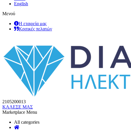
English
Μενού
Η εταιρεία μας
Κριτικές πελατών
2105200013
ΚΑΛΕΣΕ ΜΑΣ
Marketplace Menu
All categories