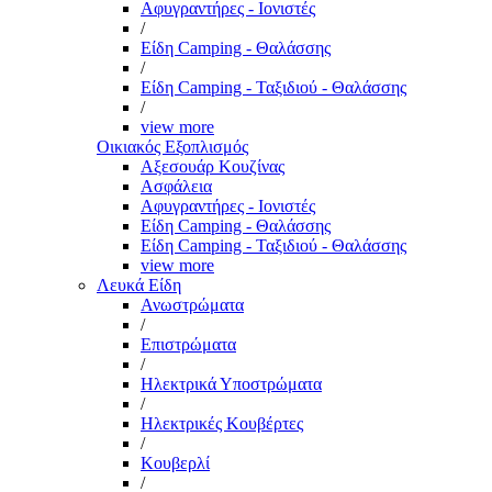
Αφυγραντήρες - Ιονιστές
/
Είδη Camping - Θαλάσσης
/
Είδη Camping - Ταξιδιού - Θαλάσσης
/
view more
Οικιακός Εξοπλισμός
Αξεσουάρ Κουζίνας
Ασφάλεια
Αφυγραντήρες - Ιονιστές
Είδη Camping - Θαλάσσης
Είδη Camping - Ταξιδιού - Θαλάσσης
view more
Λευκά Είδη
Ανωστρώματα
/
Επιστρώματα
/
Ηλεκτρικά Υποστρώματα
/
Ηλεκτρικές Κουβέρτες
/
Κουβερλί
/