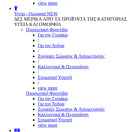
view more
Υγεία - Ομορφιά
NEW
ΔΕΣ ΜΕΡΙΚΑ ΑΠΌ ΤΑ ΠΡΟΪΌΝΤΑ ΤΗΣ ΚΑΤΗΓΟΡΙΑΣ
ΥΓΕΙΑ ΚΑΙ ΟΜΟΡΦΙΑ
Προσωπική Φροντίδα
Για την Γυναίκα
/
Για τον Άνδρα
/
Ζυγαριές Σώματος & Λιπομετρητές
/
Καλλυντικά & Περιποίηση
/
Στοματική Υγιεινή
/
view more
Προσωπική Φροντίδα
Για την Γυναίκα
Για τον Άνδρα
Ζυγαριές Σώματος & Λιπομετρητές
Καλλυντικά & Περιποίηση
Στοματική Υγιεινή
view more