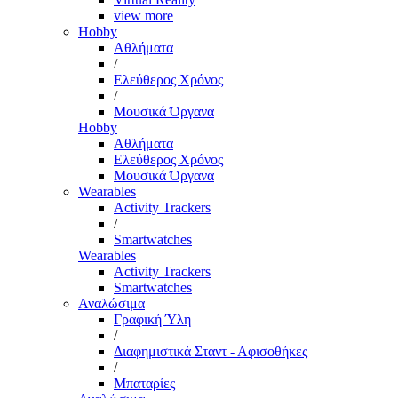
view more
Hobby
Αθλήματα
/
Ελεύθερος Χρόνος
/
Μουσικά Όργανα
Hobby
Αθλήματα
Ελεύθερος Χρόνος
Μουσικά Όργανα
Wearables
Activity Trackers
/
Smartwatches
Wearables
Activity Trackers
Smartwatches
Αναλώσιμα
Γραφική Ύλη
/
Διαφημιστικά Σταντ - Αφισοθήκες
/
Μπαταρίες