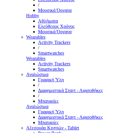
/
Μουσικά Όργανα
Hobby
Αθλήματα
Ελεύθερος Χρόνος
Μουσικά Όργανα
Wearables
Activity Trackers
/
Smartwatches
Wearables
Activity Trackers
Smartwatches
Αναλώσιμα
Γραφική Ύλη
/
Διαφημιστικά Σταντ - Αφισοθήκες
/
Μπαταρίες
Αναλώσιμα
Γραφική Ύλη
Διαφημιστικά Σταντ - Αφισοθήκες
Μπαταρίες
Αξεσουάρ Κινητών - Tablet