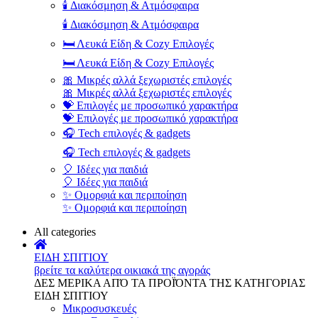
🕯️ Διακόσμηση & Ατμόσφαιρα
🕯️ Διακόσμηση & Ατμόσφαιρα
🛏️ Λευκά Είδη & Cozy Επιλογές
🛏️ Λευκά Είδη & Cozy Επιλογές
🎀 Μικρές αλλά ξεχωριστές επιλογές
🎀 Μικρές αλλά ξεχωριστές επιλογές
💝 Επιλογές με προσωπικό χαρακτήρα
💝 Επιλογές με προσωπικό χαρακτήρα
🎧 Tech επιλογές & gadgets
🎧 Tech επιλογές & gadgets
🎈 Ιδέες για παιδιά
🎈 Ιδέες για παιδιά
✨ Ομορφιά και περιποίηση
✨ Ομορφιά και περιποίηση
All categories
ΕΙΔΗ ΣΠΙΤΙΟΥ
βρείτε τα καλύτερα οικιακά της αγοράς
ΔΕΣ ΜΕΡΙΚΑ ΑΠΌ ΤΑ ΠΡΟΪΌΝΤΑ ΤΗΣ ΚΑΤΗΓΟΡΙΑΣ
ΕΙΔΗ ΣΠΙΤΙΟΥ
Μικροσυσκευές