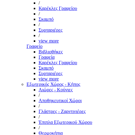
/
Καρέκλες Γραφείου
/
Σκαμπό
/
Συρταριέρες
/
view more
Γραφείο
Βιβλιοθήκες
Γραφεία
Καρέκλες Γραφείου
Σκαμπό
Συρταριέρες
view more
Εξωτερικός Χώρος - Κήπος
Αιώρες - Κούνιες
/
Αποθηκευτικοί Χώροι
/
Γλάστρες - Ζαρντινιέρες
/
Έπιπλα Εξωτερικού Χώρου
/
Θερμοκήπια