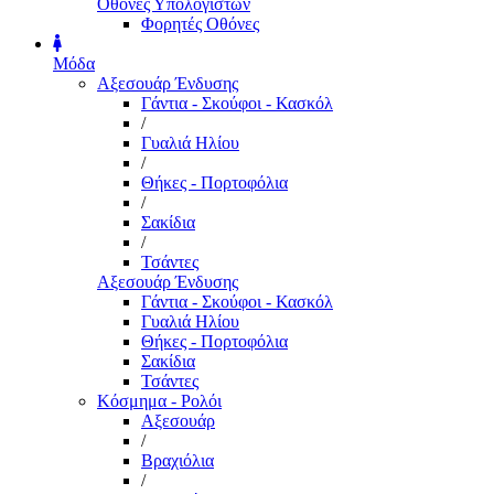
Οθόνες Υπολογιστών
Φορητές Οθόνες
Μόδα
Αξεσουάρ Ένδυσης
Γάντια - Σκούφοι - Κασκόλ
/
Γυαλιά Ηλίου
/
Θήκες - Πορτοφόλια
/
Σακίδια
/
Τσάντες
Αξεσουάρ Ένδυσης
Γάντια - Σκούφοι - Κασκόλ
Γυαλιά Ηλίου
Θήκες - Πορτοφόλια
Σακίδια
Τσάντες
Κόσμημα - Ρολόι
Αξεσουάρ
/
Βραχιόλια
/