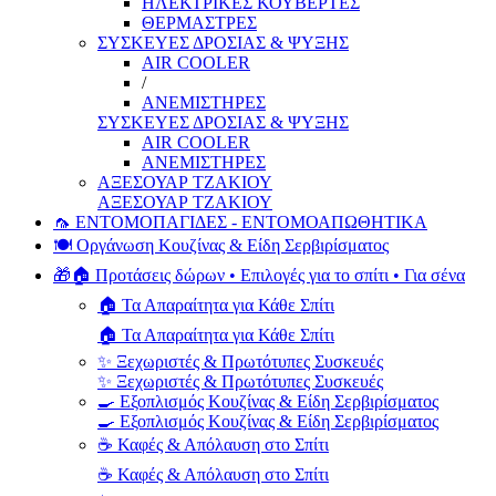
ΗΛΕΚΤΡΙΚΕΣ ΚΟΥΒΕΡΤΕΣ
ΘΕΡΜΑΣΤΡΕΣ
ΣΥΣΚΕΥΕΣ ΔΡΟΣΙΑΣ & ΨΥΞΗΣ
AIR COOLER
/
ΑΝΕΜΙΣΤΗΡΕΣ
ΣΥΣΚΕΥΕΣ ΔΡΟΣΙΑΣ & ΨΥΞΗΣ
AIR COOLER
ΑΝΕΜΙΣΤΗΡΕΣ
ΑΞΕΣΟΥΑΡ ΤΖΑΚΙΟΥ
ΑΞΕΣΟΥΑΡ ΤΖΑΚΙΟΥ
🦟 ΕΝΤΟΜΟΠΑΓΙΔΕΣ - ΕΝΤΟΜΟΑΠΩΘΗΤΙΚΑ
🍽️ Οργάνωση Κουζίνας & Είδη Σερβιρίσματος
🎁🏠 Προτάσεις δώρων • Επιλογές για το σπίτι • Για σένα
🏠 Τα Απαραίτητα για Κάθε Σπίτι
🏠 Τα Απαραίτητα για Κάθε Σπίτι
✨ Ξεχωριστές & Πρωτότυπες Συσκευές
✨ Ξεχωριστές & Πρωτότυπες Συσκευές
🍳 Εξοπλισμός Κουζίνας & Είδη Σερβιρίσματος
🍳 Εξοπλισμός Κουζίνας & Είδη Σερβιρίσματος
☕ Καφές & Απόλαυση στο Σπίτι
☕ Καφές & Απόλαυση στο Σπίτι