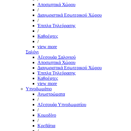
Αποσμητικά Χώρου
/
Διαχωριστικά Εσωτερικού Χώρου
/
Έπιπλα Τηλεόρασης
/
Καθρέφτες
/
view more
Σαλόνι
Αξεσουάρ Σαλονιού
Αποσμητικά Χώρου
Διαχωριστικά Εσωτερικού Χώρου
Έπιπλα Τηλεόρασης
Καθρέφτες
view more
Υπνοδωμάτιο
Ανωστρώματα
/
Αξεσουάρ Υπνοδωματίου
/
Κομοδίνο
/
Κρεβάτια
/