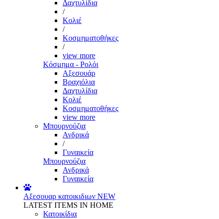
Δαχτυλίδια
/
Κολιέ
/
Κοσμηματοθήκες
/
view more
Κόσμημα - Ρολόι
Αξεσουάρ
Βραχιόλια
Δαχτυλίδια
Κολιέ
Κοσμηματοθήκες
view more
Μπουρνούζια
Ανδρικά
/
Γυναικεία
Μπουρνούζια
Ανδρικά
Γυναικεία
Αξεσουαρ κατοικιδιων
NEW
LATEST ITEMS IN HOME
Κατοικίδια