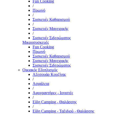
Fun Cooking
/
Πρωινό
/
Συσκευές Καθαρισμού
/
Συσκευές Μαγειρικής
/
Συσκευές Σιδερώματος
Μικροσυσκευές
Fun Cooking
Πρωινό
Συσκευές Καθαρισμού
Συσκευές Μαγειρικής
Συσκευές Σιδερώματος
Οικιακός Εξοπλισμός
Αξεσουάρ Κουζίνας
/
Ασφάλεια
/
Αφυγραντήρες - Ιονιστές
/
Είδη Camping - Θαλάσσης
/
Είδη Camping - Ταξιδιού - Θαλάσσης