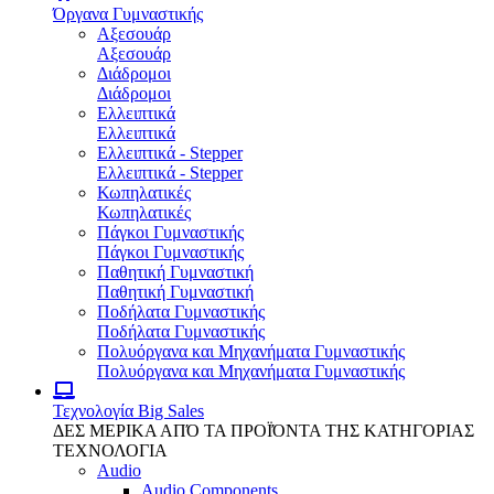
Όργανα Γυμναστικής
Αξεσουάρ
Αξεσουάρ
Διάδρομοι
Διάδρομοι
Ελλειπτικά
Ελλειπτικά
Ελλειπτικά - Stepper
Ελλειπτικά - Stepper
Κωπηλατικές
Κωπηλατικές
Πάγκοι Γυμναστικής
Πάγκοι Γυμναστικής
Παθητική Γυμναστική
Παθητική Γυμναστική
Ποδήλατα Γυμναστικής
Ποδήλατα Γυμναστικής
Πολυόργανα και Μηχανήματα Γυμναστικής
Πολυόργανα και Μηχανήματα Γυμναστικής
Τεχνολογία
Big Sales
ΔΕΣ ΜΕΡΙΚΑ ΑΠΌ ΤΑ ΠΡΟΪΌΝΤΑ ΤΗΣ ΚΑΤΗΓΟΡΙΑΣ
ΤΕΧΝΟΛΟΓΙΑ
Audio
Audio Components