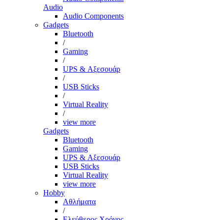
Audio
Audio Components
Gadgets
Bluetooth
/
Gaming
/
UPS & Αξεσουάρ
/
USB Sticks
/
Virtual Reality
/
view more
Gadgets
Bluetooth
Gaming
UPS & Αξεσουάρ
USB Sticks
Virtual Reality
view more
Hobby
Αθλήματα
/
Ελεύθερος Χρόνος