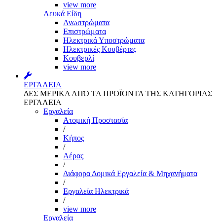
view more
Λευκά Είδη
Ανωστρώματα
Επιστρώματα
Ηλεκτρικά Υποστρώματα
Ηλεκτρικές Κουβέρτες
Κουβερλί
view more
ΕΡΓΑΛΕΙΑ
ΔΕΣ ΜΕΡΙΚΑ ΑΠΌ ΤΑ ΠΡΟΪΌΝΤΑ ΤΗΣ ΚΑΤΗΓΟΡΙΑΣ
ΕΡΓΑΛΕΙΑ
Εργαλεία
Aτομική Προστασία
/
Kήπος
/
Αέρας
/
Διάφορα Δομικά Εργαλεία & Μηχανήματα
/
Εργαλεία Ηλεκτρικά
/
view more
Εργαλεία