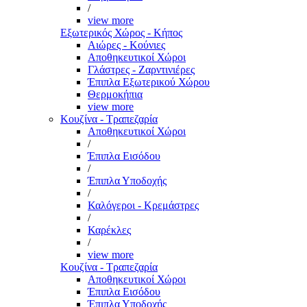
/
view more
Εξωτερικός Χώρος - Κήπος
Αιώρες - Κούνιες
Αποθηκευτικοί Χώροι
Γλάστρες - Ζαρντινιέρες
Έπιπλα Εξωτερικού Χώρου
Θερμοκήπια
view more
Κουζίνα - Τραπεζαρία
Αποθηκευτικοί Χώροι
/
Έπιπλα Εισόδου
/
Έπιπλα Υποδοχής
/
Καλόγεροι - Κρεμάστρες
/
Καρέκλες
/
view more
Κουζίνα - Τραπεζαρία
Αποθηκευτικοί Χώροι
Έπιπλα Εισόδου
Έπιπλα Υποδοχής