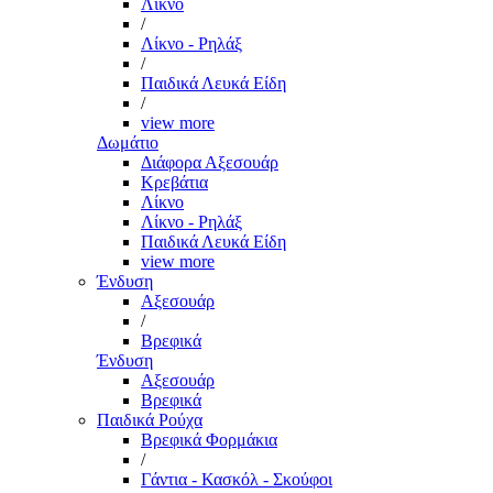
Λίκνο
/
Λίκνο - Ρηλάξ
/
Παιδικά Λευκά Είδη
/
view more
Δωμάτιο
Διάφορα Αξεσουάρ
Κρεβάτια
Λίκνο
Λίκνο - Ρηλάξ
Παιδικά Λευκά Είδη
view more
Ένδυση
Αξεσουάρ
/
Βρεφικά
Ένδυση
Αξεσουάρ
Βρεφικά
Παιδικά Ρούχα
Βρεφικά Φορμάκια
/
Γάντια - Κασκόλ - Σκούφοι