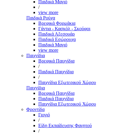
Παιδικά Μαγιό
/
view more
Παιδικά Ρούχα
Βρεφικά Φορμάκια
Γάντια - Κασκόλ - Σκούφοι
Παιδικά Αξεσουάρ
Παιδικά Εσώρουχα
Παιδικά Μαγιό
view more
Παιχνίδια
Βρεφικά Παιχνίδια
/
Παιδικά Παιχνίδια
/
Παιχνίδια Εξωτερικού Χώρου
Παιχνίδια
Βρεφικά Παιχνίδια
Παιδικά Παιχνίδια
Παιχνίδια Εξωτερικού Χώρου
Φροντίδα
Γιογιό
/
Είδη Εκπαίδευσης Φαγητού
/