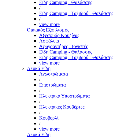
Είδη Camping - Θαλάσσης
/
Είδη Camping - Ταξιδιού - Θαλάσσης
/
view more
Οικιακός Εξοπλισμός
Αξεσουάρ Κουζίνας
Ασφάλεια
Αφυγραντήρες - Ιονιστές
Είδη Camping - Θαλάσσης
Είδη Camping - Ταξιδιού - Θαλάσσης
view more
Λευκά Είδη
Ανωστρώματα
/
Επιστρώματα
/
Ηλεκτρικά Υποστρώματα
/
Ηλεκτρικές Κουβέρτες
/
Κουβερλί
/
view more
Λευκά Είδη