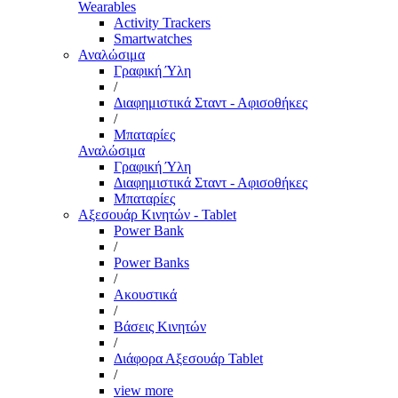
Wearables
Activity Trackers
Smartwatches
Αναλώσιμα
Γραφική Ύλη
/
Διαφημιστικά Σταντ - Αφισοθήκες
/
Μπαταρίες
Αναλώσιμα
Γραφική Ύλη
Διαφημιστικά Σταντ - Αφισοθήκες
Μπαταρίες
Αξεσουάρ Κινητών - Tablet
Power Bank
/
Power Banks
/
Ακουστικά
/
Βάσεις Κινητών
/
Διάφορα Αξεσουάρ Tablet
/
view more