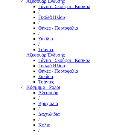
Αξεσουάρ Ένδυσης
Γάντια - Σκούφοι - Κασκόλ
/
Γυαλιά Ηλίου
/
Θήκες - Πορτοφόλια
/
Σακίδια
/
Τσάντες
Αξεσουάρ Ένδυσης
Γάντια - Σκούφοι - Κασκόλ
Γυαλιά Ηλίου
Θήκες - Πορτοφόλια
Σακίδια
Τσάντες
Κόσμημα - Ρολόι
Αξεσουάρ
/
Βραχιόλια
/
Δαχτυλίδια
/
Κολιέ
/