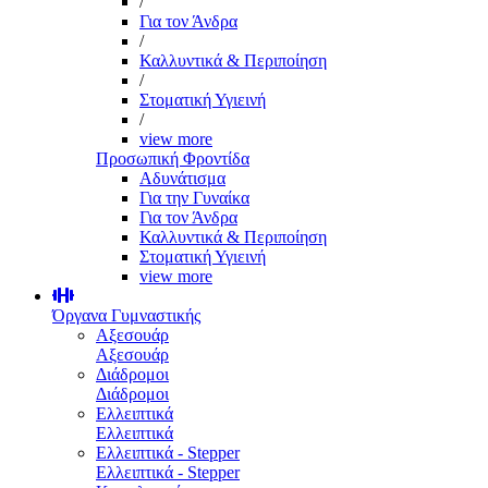
/
Για τον Άνδρα
/
Καλλυντικά & Περιποίηση
/
Στοματική Υγιεινή
/
view more
Προσωπική Φροντίδα
Αδυνάτισμα
Για την Γυναίκα
Για τον Άνδρα
Καλλυντικά & Περιποίηση
Στοματική Υγιεινή
view more
Όργανα Γυμναστικής
Αξεσουάρ
Αξεσουάρ
Διάδρομοι
Διάδρομοι
Ελλειπτικά
Ελλειπτικά
Ελλειπτικά - Stepper
Ελλειπτικά - Stepper