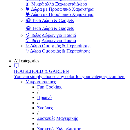
🎀 Μικρά αλλά Ξεχωριστά Δώρα
💝 Δώρα με Προσωπικό Χαρακτήρα
💝 Δώρα με Προσωπικό Χαρακτήρα
🎧 Tech Δώρα & Gadgets
🎧 Tech Δώρα & Gadgets
🎈 Ιδέες Δώρων για Παιδιά
🎈 Ιδέες Δώρων για Παιδιά
✨ Δώρα Ομορφιάς & Περιποίησης
✨ Δώρα Ομορφιάς & Περιποίησης
All categories
HOUSEHOLD & GARDEN
You can simply choose any color for your category icon here
Μικροσυσκευές
Fun Cooking
/
Πρωινό
/
Σκούπες
/
Συσκευές Μαγειρικής
/
Συσκευές Σιδερώματος