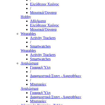
Ελεύθερος Χρόνος
/
Μουσικά Όργανα
Hobby
Αθλήματα
Ελεύθερος Χρόνος
Μουσικά Όργανα
Wearables
Activity Trackers
/
Smartwatches
Wearables
Activity Trackers
Smartwatches
Αναλώσιμα
Γραφική Ύλη
/
Διαφημιστικά Σταντ - Αφισοθήκες
/
Μπαταρίες
Αναλώσιμα
Γραφική Ύλη
Διαφημιστικά Σταντ - Αφισοθήκες
Μπαταρίες