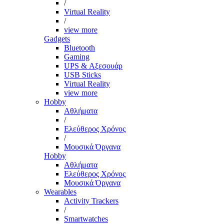
/
Virtual Reality
/
view more
Gadgets
Bluetooth
Gaming
UPS & Αξεσουάρ
USB Sticks
Virtual Reality
view more
Hobby
Αθλήματα
/
Ελεύθερος Χρόνος
/
Μουσικά Όργανα
Hobby
Αθλήματα
Ελεύθερος Χρόνος
Μουσικά Όργανα
Wearables
Activity Trackers
/
Smartwatches