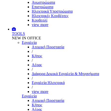
Ανωστρώματα
Επιστρώματα
Ηλεκτρικά Υποστρώματα
Ηλεκτρικές Κουβέρτες
Κουβερλί
view more
TOOLS
NEW IN OFFICE
Εργαλεία
Aτομική Προστασία
/
Kήπος
/
Αέρας
/
Διάφορα Δομικά Εργαλεία & Μηχανήματα
/
Εργαλεία Ηλεκτρικά
/
view more
Εργαλεία
Aτομική Προστασία
Kήπος
Αέρας