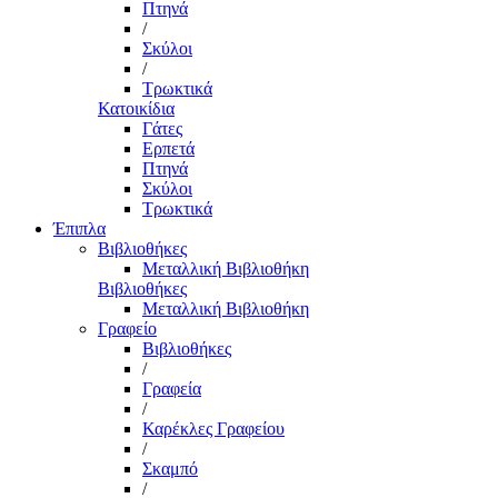
Πτηνά
/
Σκύλοι
/
Τρωκτικά
Κατοικίδια
Γάτες
Ερπετά
Πτηνά
Σκύλοι
Τρωκτικά
Έπιπλα
Βιβλιοθήκες
Μεταλλική Βιβλιοθήκη
Βιβλιοθήκες
Μεταλλική Βιβλιοθήκη
Γραφείο
Βιβλιοθήκες
/
Γραφεία
/
Καρέκλες Γραφείου
/
Σκαμπό
/