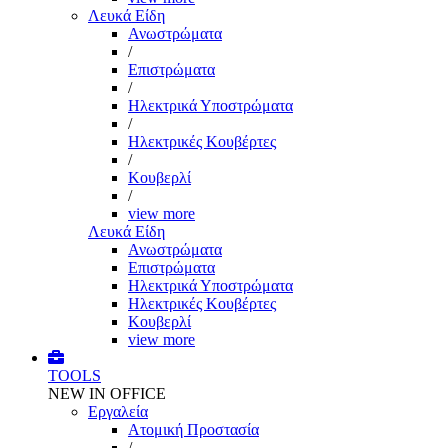
Λευκά Είδη
Ανωστρώματα
/
Επιστρώματα
/
Ηλεκτρικά Υποστρώματα
/
Ηλεκτρικές Κουβέρτες
/
Κουβερλί
/
view more
Λευκά Είδη
Ανωστρώματα
Επιστρώματα
Ηλεκτρικά Υποστρώματα
Ηλεκτρικές Κουβέρτες
Κουβερλί
view more
TOOLS
NEW IN OFFICE
Εργαλεία
Aτομική Προστασία
/