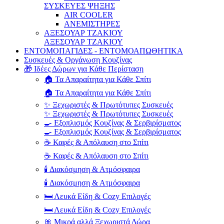
ΣΥΣΚΕΥΕΣ ΨΗΞΗΣ
AIR COOLER
ΑΝΕΜΙΣΤΗΡΕΣ
ΑΞΕΣΟΥΑΡ ΤΖΑΚΙΟΥ
ΑΞΕΣΟΥΑΡ ΤΖΑΚΙΟΥ
ΕΝΤΟΜΟΠΑΓΙΔΕΣ - ΕΝΤΟΜΟΑΠΩΘΗΤΙΚΑ
Συσκευές & Οργάνωση Κουζίνας
🎁 Ιδέες Δώρων για Κάθε Περίσταση
🏠 Τα Απαραίτητα για Κάθε Σπίτι
🏠 Τα Απαραίτητα για Κάθε Σπίτι
✨ Ξεχωριστές & Πρωτότυπες Συσκευές
✨ Ξεχωριστές & Πρωτότυπες Συσκευές
🍳 Εξοπλισμός Κουζίνας & Σερβιρίσματος
🍳 Εξοπλισμός Κουζίνας & Σερβιρίσματος
☕ Καφές & Απόλαυση στο Σπίτι
☕ Καφές & Απόλαυση στο Σπίτι
🕯️ Διακόσμηση & Ατμόσφαιρα
🕯️ Διακόσμηση & Ατμόσφαιρα
🛏️ Λευκά Είδη & Cozy Επιλογές
🛏️ Λευκά Είδη & Cozy Επιλογές
🎀 Μικρά αλλά Ξεχωριστά Δώρα