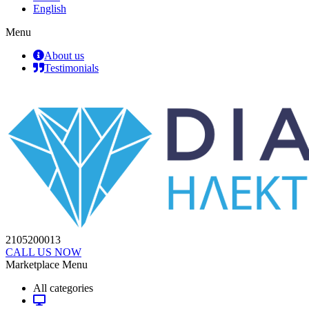
English
Menu
About us
Testimonials
2105200013
CALL US NOW
Marketplace Menu
All categories