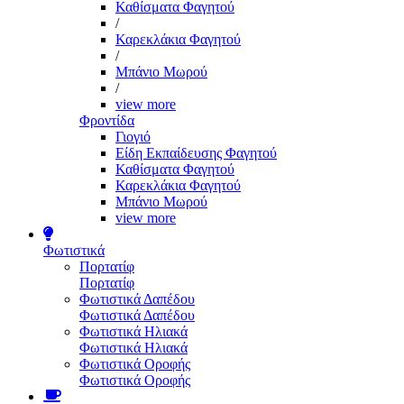
Καθίσματα Φαγητού
/
Καρεκλάκια Φαγητού
/
Μπάνιο Μωρού
/
view more
Φροντίδα
Γιογιό
Είδη Εκπαίδευσης Φαγητού
Καθίσματα Φαγητού
Καρεκλάκια Φαγητού
Μπάνιο Μωρού
view more
Φωτιστικά
Πορτατίφ
Πορτατίφ
Φωτιστικά Δαπέδου
Φωτιστικά Δαπέδου
Φωτιστικά Ηλιακά
Φωτιστικά Ηλιακά
Φωτιστικά Οροφής
Φωτιστικά Οροφής