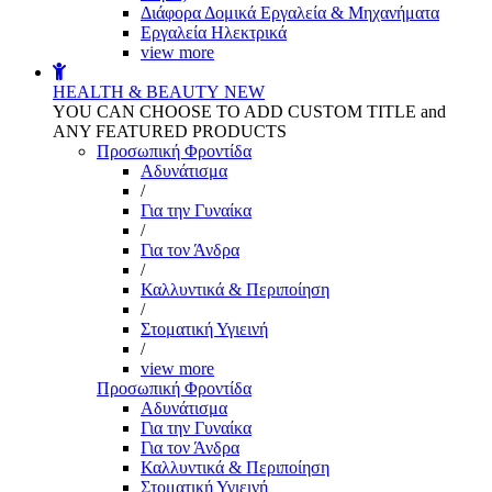
Διάφορα Δομικά Εργαλεία & Μηχανήματα
Εργαλεία Ηλεκτρικά
view more
HEALTH & BEAUTY
NEW
YOU CAN CHOOSE TO ADD CUSTOM TITLE and
ANY FEATURED PRODUCTS
Προσωπική Φροντίδα
Αδυνάτισμα
/
Για την Γυναίκα
/
Για τον Άνδρα
/
Καλλυντικά & Περιποίηση
/
Στοματική Υγιεινή
/
view more
Προσωπική Φροντίδα
Αδυνάτισμα
Για την Γυναίκα
Για τον Άνδρα
Καλλυντικά & Περιποίηση
Στοματική Υγιεινή