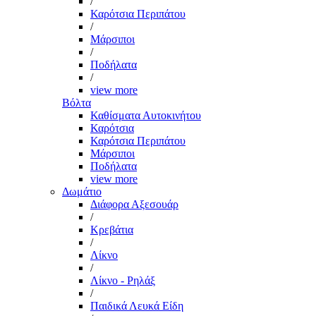
/
Καρότσια Περιπάτου
/
Μάρσιποι
/
Ποδήλατα
/
view more
Βόλτα
Καθίσματα Αυτοκινήτου
Καρότσια
Καρότσια Περιπάτου
Μάρσιποι
Ποδήλατα
view more
Δωμάτιο
Διάφορα Αξεσουάρ
/
Κρεβάτια
/
Λίκνο
/
Λίκνο - Ρηλάξ
/
Παιδικά Λευκά Είδη