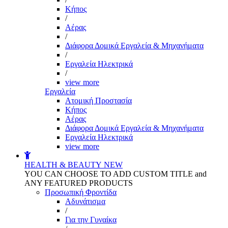
Kήπος
/
Αέρας
/
Διάφορα Δομικά Εργαλεία & Μηχανήματα
/
Εργαλεία Ηλεκτρικά
/
view more
Εργαλεία
Aτομική Προστασία
Kήπος
Αέρας
Διάφορα Δομικά Εργαλεία & Μηχανήματα
Εργαλεία Ηλεκτρικά
view more
HEALTH & BEAUTY
NEW
YOU CAN CHOOSE TO ADD CUSTOM TITLE and
ANY FEATURED PRODUCTS
Προσωπική Φροντίδα
Αδυνάτισμα
/
Για την Γυναίκα