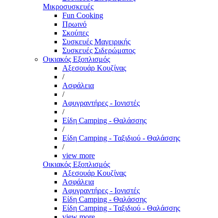
Μικροσυσκευές
Fun Cooking
Πρωινό
Σκούπες
Συσκευές Μαγειρικής
Συσκευές Σιδερώματος
Οικιακός Εξοπλισμός
Αξεσουάρ Κουζίνας
/
Ασφάλεια
/
Αφυγραντήρες - Ιονιστές
/
Είδη Camping - Θαλάσσης
/
Είδη Camping - Ταξιδιού - Θαλάσσης
/
view more
Οικιακός Εξοπλισμός
Αξεσουάρ Κουζίνας
Ασφάλεια
Αφυγραντήρες - Ιονιστές
Είδη Camping - Θαλάσσης
Είδη Camping - Ταξιδιού - Θαλάσσης
view more