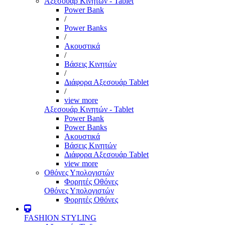
Αξεσουάρ Κινητών - Tablet
Power Bank
/
Power Banks
/
Ακουστικά
/
Βάσεις Κινητών
/
Διάφορα Αξεσουάρ Tablet
/
view more
Αξεσουάρ Κινητών - Tablet
Power Bank
Power Banks
Ακουστικά
Βάσεις Κινητών
Διάφορα Αξεσουάρ Tablet
view more
Οθόνες Υπολογιστών
Φορητές Οθόνες
Οθόνες Υπολογιστών
Φορητές Οθόνες
FASHION STYLING