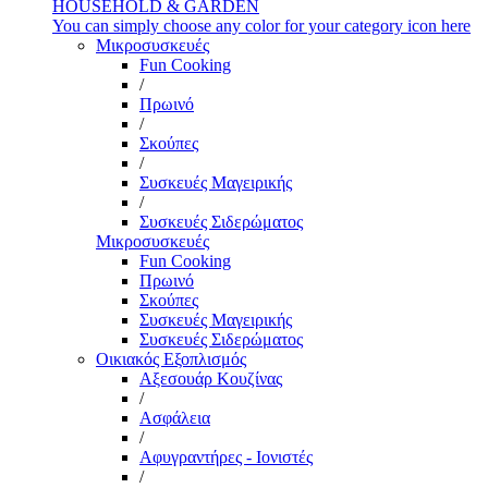
HOUSEHOLD & GARDEN
You can simply choose any color for your category icon here
Μικροσυσκευές
Fun Cooking
/
Πρωινό
/
Σκούπες
/
Συσκευές Μαγειρικής
/
Συσκευές Σιδερώματος
Μικροσυσκευές
Fun Cooking
Πρωινό
Σκούπες
Συσκευές Μαγειρικής
Συσκευές Σιδερώματος
Οικιακός Εξοπλισμός
Αξεσουάρ Κουζίνας
/
Ασφάλεια
/
Αφυγραντήρες - Ιονιστές
/