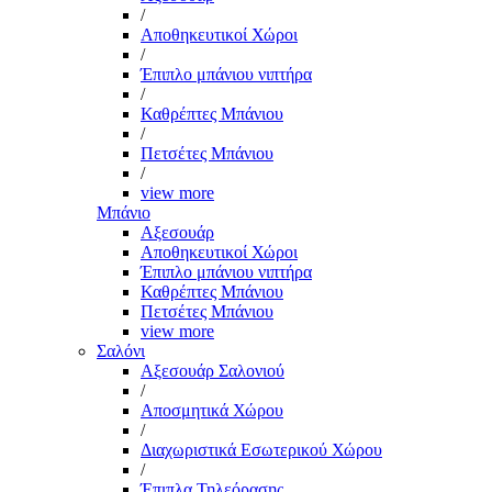
/
Αποθηκευτικοί Χώροι
/
Έπιπλο μπάνιου νιπτήρα
/
Καθρέπτες Μπάνιου
/
Πετσέτες Μπάνιου
/
view more
Μπάνιο
Αξεσουάρ
Αποθηκευτικοί Χώροι
Έπιπλο μπάνιου νιπτήρα
Καθρέπτες Μπάνιου
Πετσέτες Μπάνιου
view more
Σαλόνι
Αξεσουάρ Σαλονιού
/
Αποσμητικά Χώρου
/
Διαχωριστικά Εσωτερικού Χώρου
/
Έπιπλα Τηλεόρασης