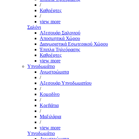
/
Καθρέφτες
/
view more
Σαλόνι
Αξεσουάρ Σαλονιού
Αποσμητικά Χώρου
Διαχωριστικά Εσωτερικού Χώρου
Έπιπλα Τηλεόρασης
Καθρέφτες
view more
Υπνοδωμάτιο
Ανωστρώματα
/
Αξεσουάρ Υπνοδωματίου
/
Κομοδίνο
/
Κρεβάτια
/
Μαξιλάρια
/
view more
Υπνοδωμάτιο
Ανωστρώματα