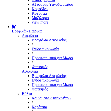
Αξεσουάρ Υπνοδωματίου
Κομοδίνο
Κρεβάτια
Μαξιλάρια
view more
Βρεφικά - Παιδικά
Ασφάλεια
Βραχιόλια Ασφαλείας
/
Ενδοεπικοινωνία
/
Προστατευτικά για Μωρά
/
Φωτισμός
Ασφάλεια
Βραχιόλια Ασφαλείας
Ενδοεπικοινωνία
Προστατευτικά για Μωρά
Φωτισμός
Βόλτα
Καθίσματα Αυτοκινήτου
/
Καρότσια