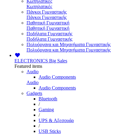
Κωπηλατικές
Κωπηλατικές
Πάγκοι Γυμναστικής
Πάγκοι Γυμναστικής
Παθητική Γυμναστική
Παθητική Γυμναστική
Ποδήλατα Γυμναστικής
Ποδήλατα Γυμναστικής
Πολυόργανα και Μηχανήματα Γυμναστικής
Πολυόργανα και Μηχανήματα Γυμναστικής
ELECTRONICS
Big Sales
Featured items
Audio
Audio Components
Audio
Audio Components
Gadgets
Bluetooth
/
Gaming
/
UPS & Αξεσουάρ
/
USB Sticks