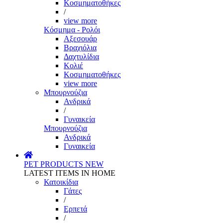
Κοσμηματοθήκες
/
view more
Κόσμημα - Ρολόι
Αξεσουάρ
Βραχιόλια
Δαχτυλίδια
Κολιέ
Κοσμηματοθήκες
view more
Μπουρνούζια
Ανδρικά
/
Γυναικεία
Μπουρνούζια
Ανδρικά
Γυναικεία
PET PRODUCTS
NEW
LATEST ITEMS IN HOME
Κατοικίδια
Γάτες
/
Ερπετά
/