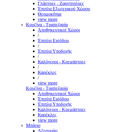
Γλάστρες - Ζαρντινιέρες
Έπιπλα Εξωτερικού Χώρου
Θερμοκήπια
view more
Κουζίνα - Τραπεζαρία
Αποθηκευτικοί Χώροι
/
Έπιπλα Εισόδου
/
Έπιπλα Υποδοχής
/
Καλόγεροι - Κρεμάστρες
/
Καρέκλες
/
view more
Κουζίνα - Τραπεζαρία
Αποθηκευτικοί Χώροι
Έπιπλα Εισόδου
Έπιπλα Υποδοχής
Καλόγεροι - Κρεμάστρες
Καρέκλες
view more
Μπάνιο
Αξεσουάρ