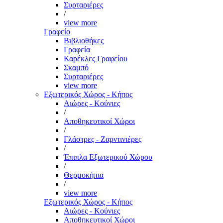
Συρταριέρες
/
view more
Γραφείο
Βιβλιοθήκες
Γραφεία
Καρέκλες Γραφείου
Σκαμπό
Συρταριέρες
view more
Εξωτερικός Χώρος - Κήπος
Αιώρες - Κούνιες
/
Αποθηκευτικοί Χώροι
/
Γλάστρες - Ζαρντινιέρες
/
Έπιπλα Εξωτερικού Χώρου
/
Θερμοκήπια
/
view more
Εξωτερικός Χώρος - Κήπος
Αιώρες - Κούνιες
Αποθηκευτικοί Χώροι