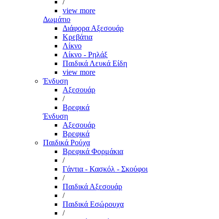
/
view more
Δωμάτιο
Διάφορα Αξεσουάρ
Κρεβάτια
Λίκνο
Λίκνο - Ρηλάξ
Παιδικά Λευκά Είδη
view more
Ένδυση
Αξεσουάρ
/
Βρεφικά
Ένδυση
Αξεσουάρ
Βρεφικά
Παιδικά Ρούχα
Βρεφικά Φορμάκια
/
Γάντια - Κασκόλ - Σκούφοι
/
Παιδικά Αξεσουάρ
/
Παιδικά Εσώρουχα
/