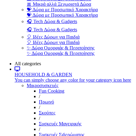
🎀 Μικρά αλλά Ξεχωριστά Δώρα
💝 Δώρα με Προσωπικό Χαρακτήρα
💝 Δώρα με Προσωπικό Χαρακτήρα
🎧 Tech Δώρα & Gadgets
🎧 Tech Δώρα & Gadgets
🎈 Ιδέες Δώρων για Παιδιά
🎈 Ιδέες Δώρων για Παιδιά
✨ Δώρα Ομορφιάς & Περιποίησης
✨ Δώρα Ομορφιάς & Περιποίησης
All categories
HOUSEHOLD & GARDEN
You can simply choose any color for your category icon here
Μικροσυσκευές
Fun Cooking
/
Πρωινό
/
Σκούπες
/
Συσκευές Μαγειρικής
/
Συσκευές Σιδερώματος