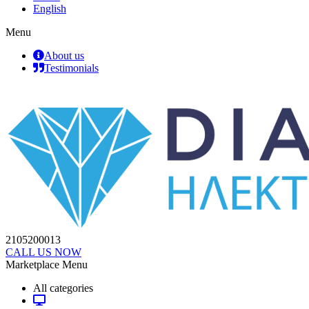
English
Menu
About us
Testimonials
2105200013
CALL US NOW
Marketplace Menu
All categories