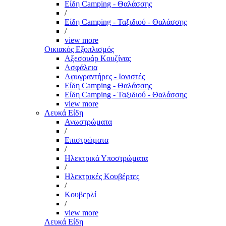
Είδη Camping - Θαλάσσης
/
Είδη Camping - Ταξιδιού - Θαλάσσης
/
view more
Οικιακός Εξοπλισμός
Αξεσουάρ Κουζίνας
Ασφάλεια
Αφυγραντήρες - Ιονιστές
Είδη Camping - Θαλάσσης
Είδη Camping - Ταξιδιού - Θαλάσσης
view more
Λευκά Είδη
Ανωστρώματα
/
Επιστρώματα
/
Ηλεκτρικά Υποστρώματα
/
Ηλεκτρικές Κουβέρτες
/
Κουβερλί
/
view more
Λευκά Είδη