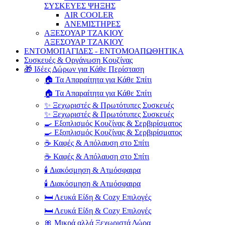
ΣΥΣΚΕΥΕΣ ΨΗΞΗΣ
AIR COOLER
ΑΝΕΜΙΣΤΗΡΕΣ
ΑΞΕΣΟΥΑΡ ΤΖΑΚΙΟΥ
ΑΞΕΣΟΥΑΡ ΤΖΑΚΙΟΥ
ΕΝΤΟΜΟΠΑΓΙΔΕΣ - ΕΝΤΟΜΟΑΠΩΘΗΤΙΚΑ
Συσκευές & Οργάνωση Κουζίνας
🎁 Ιδέες Δώρων για Κάθε Περίσταση
🏠 Τα Απαραίτητα για Κάθε Σπίτι
🏠 Τα Απαραίτητα για Κάθε Σπίτι
✨ Ξεχωριστές & Πρωτότυπες Συσκευές
✨ Ξεχωριστές & Πρωτότυπες Συσκευές
🍳 Εξοπλισμός Κουζίνας & Σερβιρίσματος
🍳 Εξοπλισμός Κουζίνας & Σερβιρίσματος
☕ Καφές & Απόλαυση στο Σπίτι
☕ Καφές & Απόλαυση στο Σπίτι
🕯️ Διακόσμηση & Ατμόσφαιρα
🕯️ Διακόσμηση & Ατμόσφαιρα
🛏️ Λευκά Είδη & Cozy Επιλογές
🛏️ Λευκά Είδη & Cozy Επιλογές
🎀 Μικρά αλλά Ξεχωριστά Δώρα