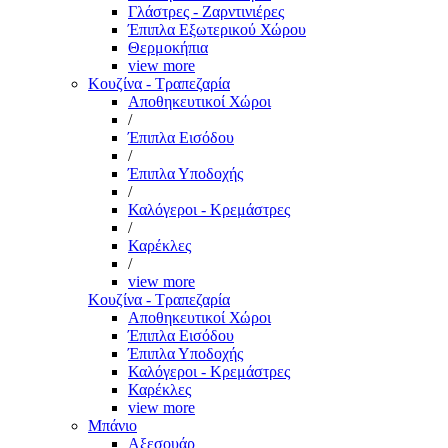
Γλάστρες - Ζαρντινιέρες
Έπιπλα Εξωτερικού Χώρου
Θερμοκήπια
view more
Κουζίνα - Τραπεζαρία
Αποθηκευτικοί Χώροι
/
Έπιπλα Εισόδου
/
Έπιπλα Υποδοχής
/
Καλόγεροι - Κρεμάστρες
/
Καρέκλες
/
view more
Κουζίνα - Τραπεζαρία
Αποθηκευτικοί Χώροι
Έπιπλα Εισόδου
Έπιπλα Υποδοχής
Καλόγεροι - Κρεμάστρες
Καρέκλες
view more
Μπάνιο
Αξεσουάρ