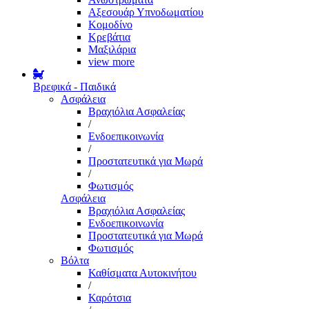
Αξεσουάρ Υπνοδωματίου
Κομοδίνο
Κρεβάτια
Μαξιλάρια
view more
Βρεφικά - Παιδικά
Ασφάλεια
Βραχιόλια Ασφαλείας
/
Ενδοεπικοινωνία
/
Προστατευτικά για Μωρά
/
Φωτισμός
Ασφάλεια
Βραχιόλια Ασφαλείας
Ενδοεπικοινωνία
Προστατευτικά για Μωρά
Φωτισμός
Βόλτα
Καθίσματα Αυτοκινήτου
/
Καρότσια