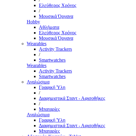
Ελεύθερος Χρόνος
/
Μουσικά Όργανα
Hobby
Αθλήματα
Ελεύθερος Χρόνος
Μουσικά Όργανα
Wearables
Activity Trackers
/
Smartwatches
Wearables
Activity Trackers
Smartwatches
Αναλώσιμα
Γραφική Ύλη
/
Διαφημιστικά Σταντ - Αφισοθήκες
/
Μπαταρίες
Αναλώσιμα
Γραφική Ύλη
Διαφημιστικά Σταντ - Αφισοθήκες
Μπαταρίες