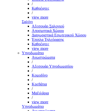
/
Καθρέφτες
/
view more
Σαλόνι
Αξεσουάρ Σαλονιού
Αποσμητικά Χώρου
Διαχωριστικά Εσωτερικού Χώρου
Έπιπλα Τηλεόρασης
Καθρέφτες
view more
Υπνοδωμάτιο
Ανωστρώματα
/
Αξεσουάρ Υπνοδωματίου
/
Κομοδίνο
/
Κρεβάτια
/
Μαξιλάρια
/
view more
Υπνοδωμάτιο
Ανωστρώματα