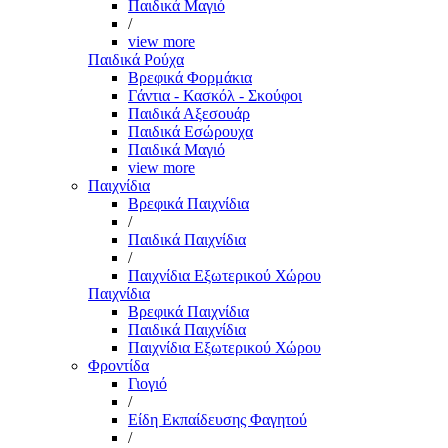
Παιδικά Μαγιό
/
view more
Παιδικά Ρούχα
Βρεφικά Φορμάκια
Γάντια - Κασκόλ - Σκούφοι
Παιδικά Αξεσουάρ
Παιδικά Εσώρουχα
Παιδικά Μαγιό
view more
Παιχνίδια
Βρεφικά Παιχνίδια
/
Παιδικά Παιχνίδια
/
Παιχνίδια Εξωτερικού Χώρου
Παιχνίδια
Βρεφικά Παιχνίδια
Παιδικά Παιχνίδια
Παιχνίδια Εξωτερικού Χώρου
Φροντίδα
Γιογιό
/
Είδη Εκπαίδευσης Φαγητού
/