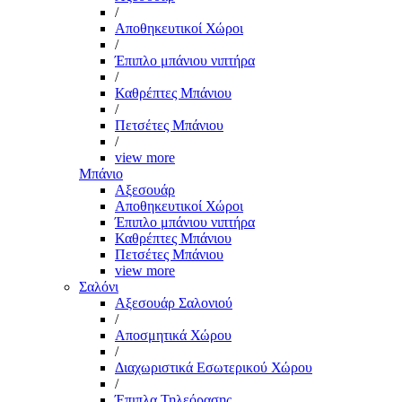
/
Αποθηκευτικοί Χώροι
/
Έπιπλο μπάνιου νιπτήρα
/
Καθρέπτες Μπάνιου
/
Πετσέτες Μπάνιου
/
view more
Μπάνιο
Αξεσουάρ
Αποθηκευτικοί Χώροι
Έπιπλο μπάνιου νιπτήρα
Καθρέπτες Μπάνιου
Πετσέτες Μπάνιου
view more
Σαλόνι
Αξεσουάρ Σαλονιού
/
Αποσμητικά Χώρου
/
Διαχωριστικά Εσωτερικού Χώρου
/
Έπιπλα Τηλεόρασης