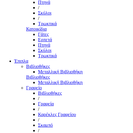
Πτηνά
/
Σκύλοι
/
Τρωκτικά
Κατοικίδια
Γάτες
Ερπετά
Πτηνά
Σκύλοι
Τρωκτικά
Έπιπλα
Βιβλιοθήκες
Μεταλλική Βιβλιοθήκη
Βιβλιοθήκες
Μεταλλική Βιβλιοθήκη
Γραφείο
Βιβλιοθήκες
/
Γραφεία
/
Καρέκλες Γραφείου
/
Σκαμπό
/