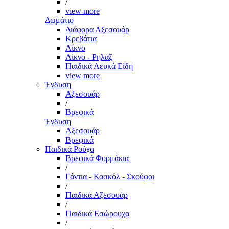
/
view more
Δωμάτιο
Διάφορα Αξεσουάρ
Κρεβάτια
Λίκνο
Λίκνο - Ρηλάξ
Παιδικά Λευκά Είδη
view more
Ένδυση
Αξεσουάρ
/
Βρεφικά
Ένδυση
Αξεσουάρ
Βρεφικά
Παιδικά Ρούχα
Βρεφικά Φορμάκια
/
Γάντια - Κασκόλ - Σκούφοι
/
Παιδικά Αξεσουάρ
/
Παιδικά Εσώρουχα
/