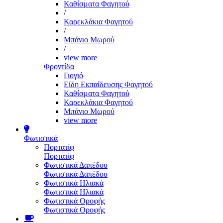
Καθίσματα Φαγητού
/
Καρεκλάκια Φαγητού
/
Μπάνιο Μωρού
/
view more
Φροντίδα
Γιογιό
Είδη Εκπαίδευσης Φαγητού
Καθίσματα Φαγητού
Καρεκλάκια Φαγητού
Μπάνιο Μωρού
view more
Φωτιστικά
Πορτατίφ
Πορτατίφ
Φωτιστικά Δαπέδου
Φωτιστικά Δαπέδου
Φωτιστικά Ηλιακά
Φωτιστικά Ηλιακά
Φωτιστικά Οροφής
Φωτιστικά Οροφής