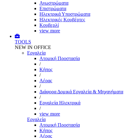
Ανωστρώματα
Επιστρώματα
Ηλεκτρικά Υποστρώματα
Ηλεκτρικές Κουβέρτες
Κουβερλί
view more
TOOLS
NEW IN OFFICE
Εργαλεία
Aτομική Προστασία
/
Kήπος
/
Αέρας
/
Διάφορα Δομικά Εργαλεία & Μηχανήματα
/
Εργαλεία Ηλεκτρικά
/
view more
Εργαλεία
Aτομική Προστασία
Kήπος
Αέρας