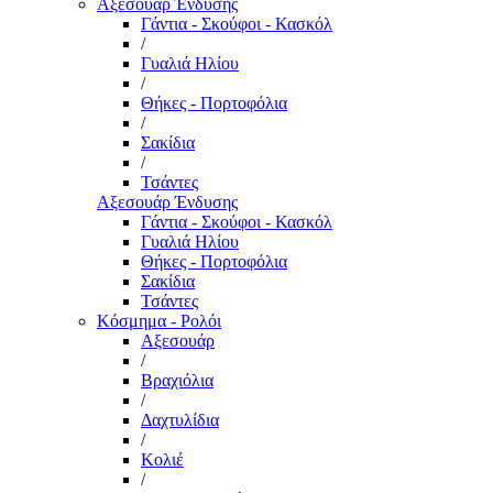
Αξεσουάρ Ένδυσης
Γάντια - Σκούφοι - Κασκόλ
/
Γυαλιά Ηλίου
/
Θήκες - Πορτοφόλια
/
Σακίδια
/
Τσάντες
Αξεσουάρ Ένδυσης
Γάντια - Σκούφοι - Κασκόλ
Γυαλιά Ηλίου
Θήκες - Πορτοφόλια
Σακίδια
Τσάντες
Κόσμημα - Ρολόι
Αξεσουάρ
/
Βραχιόλια
/
Δαχτυλίδια
/
Κολιέ
/