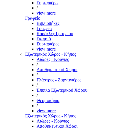
Συρταριέρες
/
view more
Γραφείο
Βιβλιοθήκες
Γραφεία
Καρέκλες Γραφείου
Σκαμπό
Συρταριέρες
view more
Εξωτερικός Χώρος - Κήπος
Αιώρες - Κούνιες
/
Αποθηκευτικοί Χώροι
/
Γλάστρες - Ζαρντινιέρες
/
Έπιπλα Εξωτερικού Χώρου
/
Θερμοκήπια
/
view more
Εξωτερικός Χώρος - Κήπος
Αιώρες - Κούνιες
Αποθηκευτικοί Χώροι