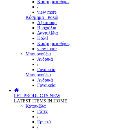
Κοσμηματοθήκες
/
view more
Κόσμημα - Ρολόι
Αξεσουάρ
Βραχιόλια
Δαχτυλίδια
Κολιέ
Κοσμηματοθήκες
view more
Μπουρνούζια
Ανδρικά
/
Γυναικεία
Μπουρνούζια
Ανδρικά
Γυναικεία
PET PRODUCTS
NEW
LATEST ITEMS IN HOME
Κατοικίδια
Γάτες
/
Ερπετά
/