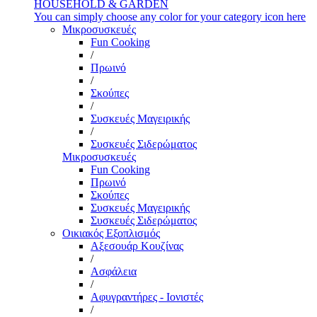
HOUSEHOLD & GARDEN
You can simply choose any color for your category icon here
Μικροσυσκευές
Fun Cooking
/
Πρωινό
/
Σκούπες
/
Συσκευές Μαγειρικής
/
Συσκευές Σιδερώματος
Μικροσυσκευές
Fun Cooking
Πρωινό
Σκούπες
Συσκευές Μαγειρικής
Συσκευές Σιδερώματος
Οικιακός Εξοπλισμός
Αξεσουάρ Κουζίνας
/
Ασφάλεια
/
Αφυγραντήρες - Ιονιστές
/