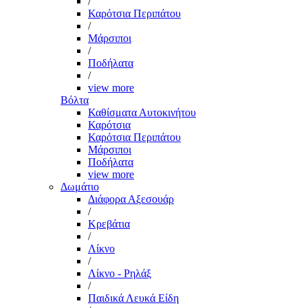
/
Καρότσια Περιπάτου
/
Μάρσιποι
/
Ποδήλατα
/
view more
Βόλτα
Καθίσματα Αυτοκινήτου
Καρότσια
Καρότσια Περιπάτου
Μάρσιποι
Ποδήλατα
view more
Δωμάτιο
Διάφορα Αξεσουάρ
/
Κρεβάτια
/
Λίκνο
/
Λίκνο - Ρηλάξ
/
Παιδικά Λευκά Είδη