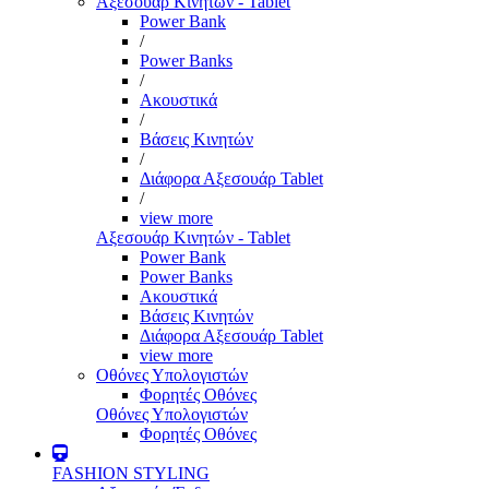
Αξεσουάρ Κινητών - Tablet
Power Bank
/
Power Banks
/
Ακουστικά
/
Βάσεις Κινητών
/
Διάφορα Αξεσουάρ Tablet
/
view more
Αξεσουάρ Κινητών - Tablet
Power Bank
Power Banks
Ακουστικά
Βάσεις Κινητών
Διάφορα Αξεσουάρ Tablet
view more
Οθόνες Υπολογιστών
Φορητές Οθόνες
Οθόνες Υπολογιστών
Φορητές Οθόνες
FASHION STYLING