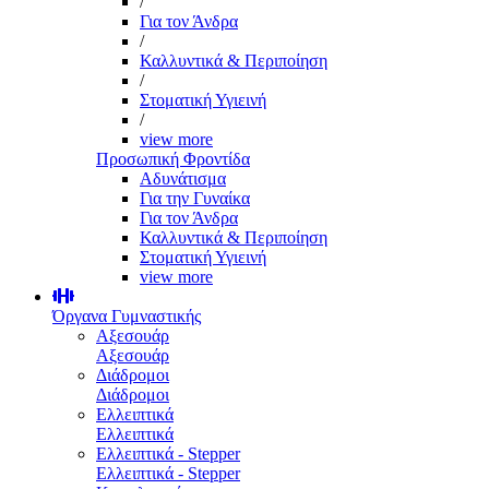
/
Για τον Άνδρα
/
Καλλυντικά & Περιποίηση
/
Στοματική Υγιεινή
/
view more
Προσωπική Φροντίδα
Αδυνάτισμα
Για την Γυναίκα
Για τον Άνδρα
Καλλυντικά & Περιποίηση
Στοματική Υγιεινή
view more
Όργανα Γυμναστικής
Αξεσουάρ
Αξεσουάρ
Διάδρομοι
Διάδρομοι
Ελλειπτικά
Ελλειπτικά
Ελλειπτικά - Stepper
Ελλειπτικά - Stepper