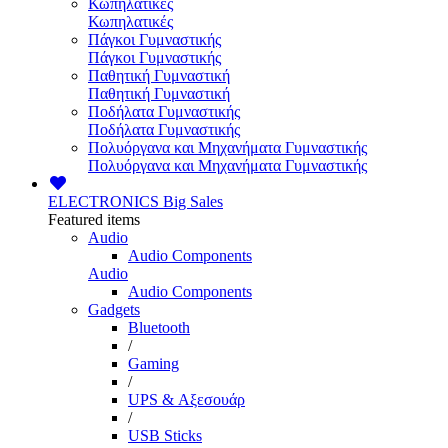
Κωπηλατικές
Κωπηλατικές
Πάγκοι Γυμναστικής
Πάγκοι Γυμναστικής
Παθητική Γυμναστική
Παθητική Γυμναστική
Ποδήλατα Γυμναστικής
Ποδήλατα Γυμναστικής
Πολυόργανα και Μηχανήματα Γυμναστικής
Πολυόργανα και Μηχανήματα Γυμναστικής
ELECTRONICS
Big Sales
Featured items
Audio
Audio Components
Audio
Audio Components
Gadgets
Bluetooth
/
Gaming
/
UPS & Αξεσουάρ
/
USB Sticks