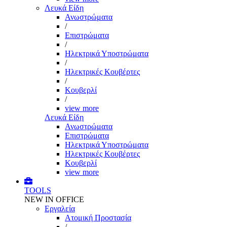
Λευκά Είδη
Ανωστρώματα
/
Επιστρώματα
/
Ηλεκτρικά Υποστρώματα
/
Ηλεκτρικές Κουβέρτες
/
Κουβερλί
/
view more
Λευκά Είδη
Ανωστρώματα
Επιστρώματα
Ηλεκτρικά Υποστρώματα
Ηλεκτρικές Κουβέρτες
Κουβερλί
view more
TOOLS
NEW IN OFFICE
Εργαλεία
Aτομική Προστασία
/