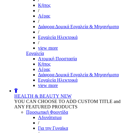
Kήπος
/
Αέρας
/
Διάφορα Δομικά Εργαλεία & Μηχανήματα
/
Εργαλεία Ηλεκτρικά
/
view more
Εργαλεία
Aτομική Προστασία
Kήπος
Αέρας
Διάφορα Δομικά Εργαλεία & Μηχανήματα
Εργαλεία Ηλεκτρικά
view more
HEALTH & BEAUTY
NEW
YOU CAN CHOOSE TO ADD CUSTOM TITLE and
ANY FEATURED PRODUCTS
Προσωπική Φροντίδα
Αδυνάτισμα
/
Για την Γυναίκα