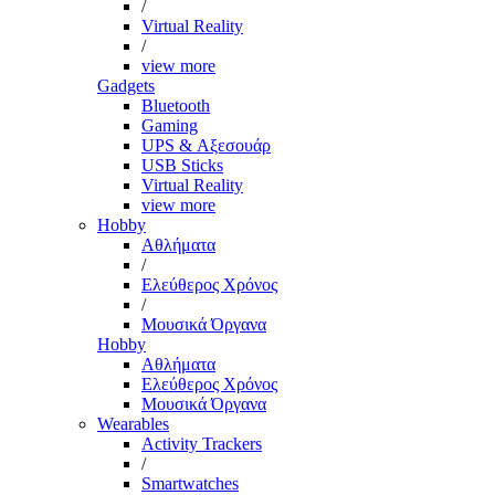
/
Virtual Reality
/
view more
Gadgets
Bluetooth
Gaming
UPS & Αξεσουάρ
USB Sticks
Virtual Reality
view more
Hobby
Αθλήματα
/
Ελεύθερος Χρόνος
/
Μουσικά Όργανα
Hobby
Αθλήματα
Ελεύθερος Χρόνος
Μουσικά Όργανα
Wearables
Activity Trackers
/
Smartwatches