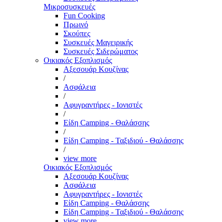
Μικροσυσκευές
Fun Cooking
Πρωινό
Σκούπες
Συσκευές Μαγειρικής
Συσκευές Σιδερώματος
Οικιακός Εξοπλισμός
Αξεσουάρ Κουζίνας
/
Ασφάλεια
/
Αφυγραντήρες - Ιονιστές
/
Είδη Camping - Θαλάσσης
/
Είδη Camping - Ταξιδιού - Θαλάσσης
/
view more
Οικιακός Εξοπλισμός
Αξεσουάρ Κουζίνας
Ασφάλεια
Αφυγραντήρες - Ιονιστές
Είδη Camping - Θαλάσσης
Είδη Camping - Ταξιδιού - Θαλάσσης
view more