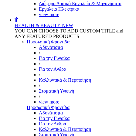
Διάφορα Δομικά Εργαλεία & Μηχανήματα
Εργαλεία Ηλεκτρικά
view more
HEALTH & BEAUTY
NEW
YOU CAN CHOOSE TO ADD CUSTOM TITLE and
ANY FEATURED PRODUCTS
Προσωπική Φροντίδα
Αδυνάτισμα
/
Για την Γυναίκα
/
Για τον Άνδρα
/
Καλλυντικά & Περιποίηση
/
Στοματική Υγιεινή
/
view more
Προσωπική Φροντίδα
Αδυνάτισμα
Για την Γυναίκα
Για τον Άνδρα
Καλλυντικά & Περιποίηση
Στοματική Υγιεινή