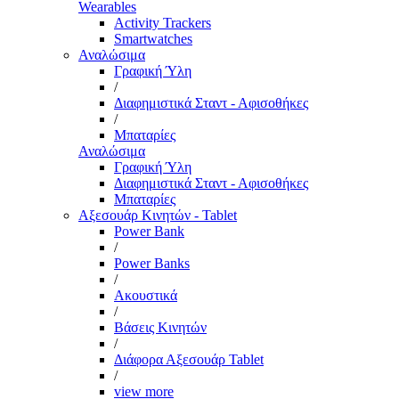
Wearables
Activity Trackers
Smartwatches
Αναλώσιμα
Γραφική Ύλη
/
Διαφημιστικά Σταντ - Αφισοθήκες
/
Μπαταρίες
Αναλώσιμα
Γραφική Ύλη
Διαφημιστικά Σταντ - Αφισοθήκες
Μπαταρίες
Αξεσουάρ Κινητών - Tablet
Power Bank
/
Power Banks
/
Ακουστικά
/
Βάσεις Κινητών
/
Διάφορα Αξεσουάρ Tablet
/
view more