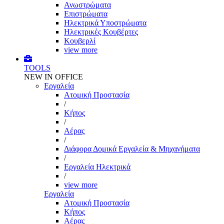
Ανωστρώματα
Επιστρώματα
Ηλεκτρικά Υποστρώματα
Ηλεκτρικές Κουβέρτες
Κουβερλί
view more
TOOLS
NEW IN OFFICE
Εργαλεία
Aτομική Προστασία
/
Kήπος
/
Αέρας
/
Διάφορα Δομικά Εργαλεία & Μηχανήματα
/
Εργαλεία Ηλεκτρικά
/
view more
Εργαλεία
Aτομική Προστασία
Kήπος
Αέρας