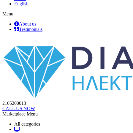
English
Menu
About us
Testimonials
2105200013
CALL US NOW
Marketplace Menu
All categories