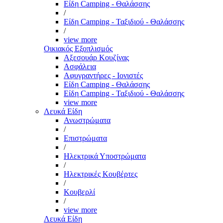
Είδη Camping - Θαλάσσης
/
Είδη Camping - Ταξιδιού - Θαλάσσης
/
view more
Οικιακός Εξοπλισμός
Αξεσουάρ Κουζίνας
Ασφάλεια
Αφυγραντήρες - Ιονιστές
Είδη Camping - Θαλάσσης
Είδη Camping - Ταξιδιού - Θαλάσσης
view more
Λευκά Είδη
Ανωστρώματα
/
Επιστρώματα
/
Ηλεκτρικά Υποστρώματα
/
Ηλεκτρικές Κουβέρτες
/
Κουβερλί
/
view more
Λευκά Είδη