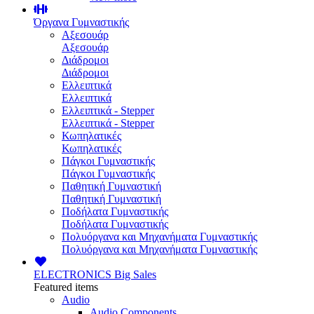
Όργανα Γυμναστικής
Αξεσουάρ
Αξεσουάρ
Διάδρομοι
Διάδρομοι
Ελλειπτικά
Ελλειπτικά
Ελλειπτικά - Stepper
Ελλειπτικά - Stepper
Κωπηλατικές
Κωπηλατικές
Πάγκοι Γυμναστικής
Πάγκοι Γυμναστικής
Παθητική Γυμναστική
Παθητική Γυμναστική
Ποδήλατα Γυμναστικής
Ποδήλατα Γυμναστικής
Πολυόργανα και Μηχανήματα Γυμναστικής
Πολυόργανα και Μηχανήματα Γυμναστικής
ELECTRONICS
Big Sales
Featured items
Audio
Audio Components