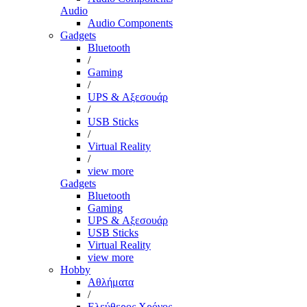
Audio
Audio Components
Gadgets
Bluetooth
/
Gaming
/
UPS & Αξεσουάρ
/
USB Sticks
/
Virtual Reality
/
view more
Gadgets
Bluetooth
Gaming
UPS & Αξεσουάρ
USB Sticks
Virtual Reality
view more
Hobby
Αθλήματα
/
Ελεύθερος Χρόνος