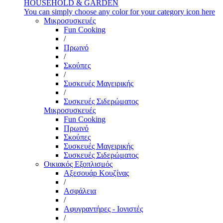
HOUSEHOLD & GARDEN
You can simply choose any color for your category icon here
Μικροσυσκευές
Fun Cooking
/
Πρωινό
/
Σκούπες
/
Συσκευές Μαγειρικής
/
Συσκευές Σιδερώματος
Μικροσυσκευές
Fun Cooking
Πρωινό
Σκούπες
Συσκευές Μαγειρικής
Συσκευές Σιδερώματος
Οικιακός Εξοπλισμός
Αξεσουάρ Κουζίνας
/
Ασφάλεια
/
Αφυγραντήρες - Ιονιστές
/