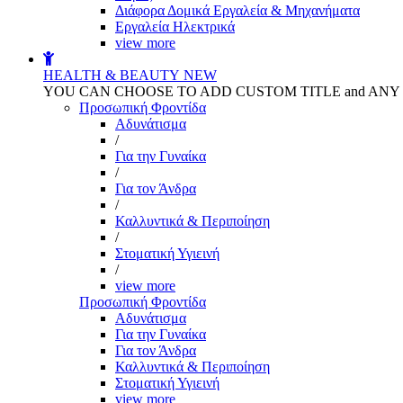
Διάφορα Δομικά Εργαλεία & Μηχανήματα
Εργαλεία Ηλεκτρικά
view more
HEALTH & BEAUTY
NEW
YOU CAN CHOOSE TO ADD CUSTOM TITLE and AN
Προσωπική Φροντίδα
Αδυνάτισμα
/
Για την Γυναίκα
/
Για τον Άνδρα
/
Καλλυντικά & Περιποίηση
/
Στοματική Υγιεινή
/
view more
Προσωπική Φροντίδα
Αδυνάτισμα
Για την Γυναίκα
Για τον Άνδρα
Καλλυντικά & Περιποίηση
Στοματική Υγιεινή
view more