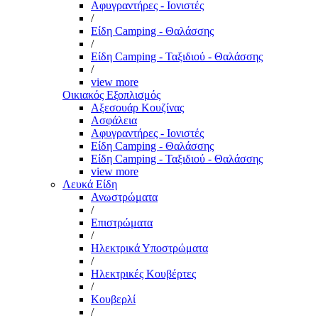
Αφυγραντήρες - Ιονιστές
/
Είδη Camping - Θαλάσσης
/
Είδη Camping - Ταξιδιού - Θαλάσσης
/
view more
Οικιακός Εξοπλισμός
Αξεσουάρ Κουζίνας
Ασφάλεια
Αφυγραντήρες - Ιονιστές
Είδη Camping - Θαλάσσης
Είδη Camping - Ταξιδιού - Θαλάσσης
view more
Λευκά Είδη
Ανωστρώματα
/
Επιστρώματα
/
Ηλεκτρικά Υποστρώματα
/
Ηλεκτρικές Κουβέρτες
/
Κουβερλί
/