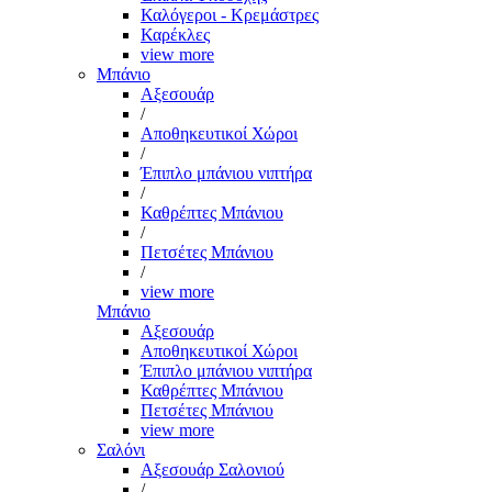
Καλόγεροι - Κρεμάστρες
Καρέκλες
view more
Μπάνιο
Αξεσουάρ
/
Αποθηκευτικοί Χώροι
/
Έπιπλο μπάνιου νιπτήρα
/
Καθρέπτες Μπάνιου
/
Πετσέτες Μπάνιου
/
view more
Μπάνιο
Αξεσουάρ
Αποθηκευτικοί Χώροι
Έπιπλο μπάνιου νιπτήρα
Καθρέπτες Μπάνιου
Πετσέτες Μπάνιου
view more
Σαλόνι
Αξεσουάρ Σαλονιού
/