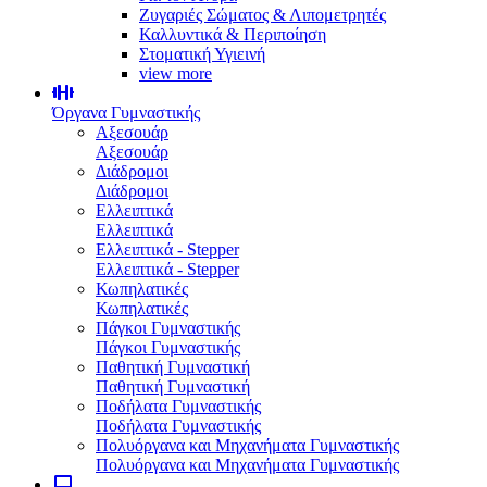
Ζυγαριές Σώματος & Λιπομετρητές
Καλλυντικά & Περιποίηση
Στοματική Υγιεινή
view more
Όργανα Γυμναστικής
Αξεσουάρ
Αξεσουάρ
Διάδρομοι
Διάδρομοι
Ελλειπτικά
Ελλειπτικά
Ελλειπτικά - Stepper
Ελλειπτικά - Stepper
Κωπηλατικές
Κωπηλατικές
Πάγκοι Γυμναστικής
Πάγκοι Γυμναστικής
Παθητική Γυμναστική
Παθητική Γυμναστική
Ποδήλατα Γυμναστικής
Ποδήλατα Γυμναστικής
Πολυόργανα και Μηχανήματα Γυμναστικής
Πολυόργανα και Μηχανήματα Γυμναστικής