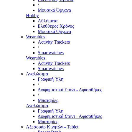
/
Μουσικά Όργανα
Hobby
Αθλήματα
Ελεύθερος Χρόνος
Μουσικά Όργανα
Wearables
Activity Trackers
/
Smartwatches
Wearables
Activity Trackers
Smartwatches
Αναλώσιμα
Γραφική Ύλη
/
Διαφημιστικά Σταντ - Αφισοθήκες
/
Μπαταρίες
Αναλώσιμα
Γραφική Ύλη
Διαφημιστικά Σταντ - Αφισοθήκες
Μπαταρίες
Αξεσουάρ Κινητών - Tablet