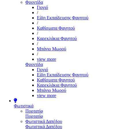
Φροντίδα
Γιογιό
/
Είδη Εκπαίδευσης Φαγητού
/
Καθίσματα Φαγητού
/
Καρεκλάκια Φαγητού
/
Μπάνιο Μωρού
/
view more
Φροντίδα
Γιογιό
Είδη Εκπαίδευσης Φαγητού
Καθίσματα Φαγητού
Καρεκλάκια Φαγητού
Μπάνιο Μωρού
view more
Φωτιστικά
Πορτατίφ
Πορτατίφ
Φωτιστικά Δαπέδου
Φωτιστικά Δαπέδου