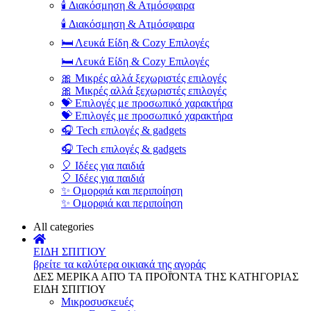
🕯️ Διακόσμηση & Ατμόσφαιρα
🕯️ Διακόσμηση & Ατμόσφαιρα
🛏️ Λευκά Είδη & Cozy Επιλογές
🛏️ Λευκά Είδη & Cozy Επιλογές
🎀 Μικρές αλλά ξεχωριστές επιλογές
🎀 Μικρές αλλά ξεχωριστές επιλογές
💝 Επιλογές με προσωπικό χαρακτήρα
💝 Επιλογές με προσωπικό χαρακτήρα
🎧 Tech επιλογές & gadgets
🎧 Tech επιλογές & gadgets
🎈 Ιδέες για παιδιά
🎈 Ιδέες για παιδιά
✨ Ομορφιά και περιποίηση
✨ Ομορφιά και περιποίηση
All categories
ΕΙΔΗ ΣΠΙΤΙΟΥ
βρείτε τα καλύτερα οικιακά της αγοράς
ΔΕΣ ΜΕΡΙΚΑ ΑΠΌ ΤΑ ΠΡΟΪΌΝΤΑ ΤΗΣ ΚΑΤΗΓΟΡΙΑΣ
ΕΙΔΗ ΣΠΙΤΙΟΥ
Μικροσυσκευές