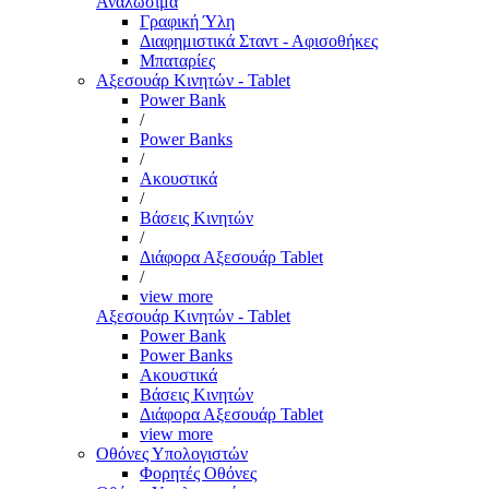
Αναλώσιμα
Γραφική Ύλη
Διαφημιστικά Σταντ - Αφισοθήκες
Μπαταρίες
Αξεσουάρ Κινητών - Tablet
Power Bank
/
Power Banks
/
Ακουστικά
/
Βάσεις Κινητών
/
Διάφορα Αξεσουάρ Tablet
/
view more
Αξεσουάρ Κινητών - Tablet
Power Bank
Power Banks
Ακουστικά
Βάσεις Κινητών
Διάφορα Αξεσουάρ Tablet
view more
Οθόνες Υπολογιστών
Φορητές Οθόνες