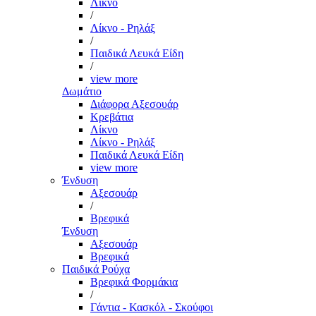
Λίκνο
/
Λίκνο - Ρηλάξ
/
Παιδικά Λευκά Είδη
/
view more
Δωμάτιο
Διάφορα Αξεσουάρ
Κρεβάτια
Λίκνο
Λίκνο - Ρηλάξ
Παιδικά Λευκά Είδη
view more
Ένδυση
Αξεσουάρ
/
Βρεφικά
Ένδυση
Αξεσουάρ
Βρεφικά
Παιδικά Ρούχα
Βρεφικά Φορμάκια
/
Γάντια - Κασκόλ - Σκούφοι