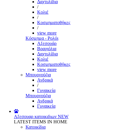
Δαχτυλίδια
/
Κολιέ
/
Κοσμηματοθήκες
/
view more
Κόσμημα - Ρολόι
Αξεσουάρ
Βραχιόλια
Δαχτυλίδια
Κολιέ
Κοσμηματοθήκες
view more
Μπουρνούζια
Ανδρικά
/
Γυναικεία
Μπουρνούζια
Ανδρικά
Γυναικεία
Αξεσουαρ κατοικιδιων
NEW
LATEST ITEMS IN HOME
Κατοικίδια