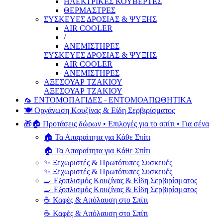
ΗΛΕΚΤΡΙΚΕΣ ΚΟΥΒΕΡΤΕΣ
ΘΕΡΜΑΣΤΡΕΣ
ΣΥΣΚΕΥΕΣ ΔΡΟΣΙΑΣ & ΨΥΞΗΣ
AIR COOLER
/
ΑΝΕΜΙΣΤΗΡΕΣ
ΣΥΣΚΕΥΕΣ ΔΡΟΣΙΑΣ & ΨΥΞΗΣ
AIR COOLER
ΑΝΕΜΙΣΤΗΡΕΣ
ΑΞΕΣΟΥΑΡ ΤΖΑΚΙΟΥ
ΑΞΕΣΟΥΑΡ ΤΖΑΚΙΟΥ
🦟 ΕΝΤΟΜΟΠΑΓΙΔΕΣ - ΕΝΤΟΜΟΑΠΩΘΗΤΙΚΑ
🍽️ Οργάνωση Κουζίνας & Είδη Σερβιρίσματος
🎁🏠 Προτάσεις δώρων • Επιλογές για το σπίτι • Για σένα
🏠 Τα Απαραίτητα για Κάθε Σπίτι
🏠 Τα Απαραίτητα για Κάθε Σπίτι
✨ Ξεχωριστές & Πρωτότυπες Συσκευές
✨ Ξεχωριστές & Πρωτότυπες Συσκευές
🍳 Εξοπλισμός Κουζίνας & Είδη Σερβιρίσματος
🍳 Εξοπλισμός Κουζίνας & Είδη Σερβιρίσματος
☕ Καφές & Απόλαυση στο Σπίτι
☕ Καφές & Απόλαυση στο Σπίτι