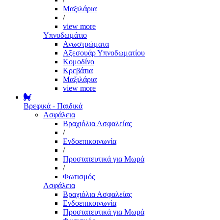
Μαξιλάρια
/
view more
Υπνοδωμάτιο
Ανωστρώματα
Αξεσουάρ Υπνοδωματίου
Κομοδίνο
Κρεβάτια
Μαξιλάρια
view more
Βρεφικά - Παιδικά
Ασφάλεια
Βραχιόλια Ασφαλείας
/
Ενδοεπικοινωνία
/
Προστατευτικά για Μωρά
/
Φωτισμός
Ασφάλεια
Βραχιόλια Ασφαλείας
Ενδοεπικοινωνία
Προστατευτικά για Μωρά