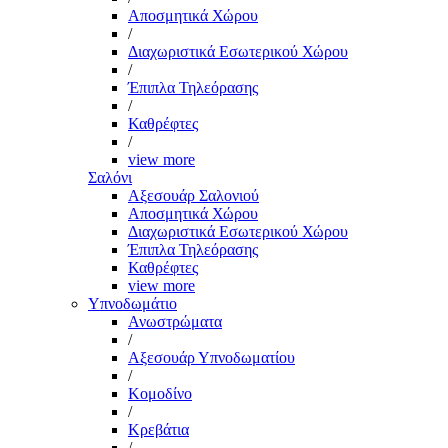
Αποσμητικά Χώρου
/
Διαχωριστικά Εσωτερικού Χώρου
/
Έπιπλα Τηλεόρασης
/
Καθρέφτες
/
view more
Σαλόνι
Αξεσουάρ Σαλονιού
Αποσμητικά Χώρου
Διαχωριστικά Εσωτερικού Χώρου
Έπιπλα Τηλεόρασης
Καθρέφτες
view more
Υπνοδωμάτιο
Ανωστρώματα
/
Αξεσουάρ Υπνοδωματίου
/
Κομοδίνο
/
Κρεβάτια
/