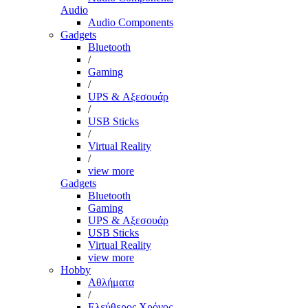
Audio
Audio Components
Gadgets
Bluetooth
/
Gaming
/
UPS & Αξεσουάρ
/
USB Sticks
/
Virtual Reality
/
view more
Gadgets
Bluetooth
Gaming
UPS & Αξεσουάρ
USB Sticks
Virtual Reality
view more
Hobby
Αθλήματα
/
Ελεύθερος Χρόνος