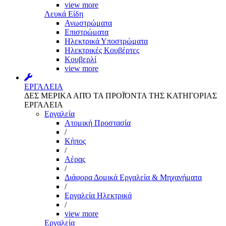
view more
Λευκά Είδη
Ανωστρώματα
Επιστρώματα
Ηλεκτρικά Υποστρώματα
Ηλεκτρικές Κουβέρτες
Κουβερλί
view more
ΕΡΓΑΛΕΙΑ
ΔΕΣ ΜΕΡΙΚΑ ΑΠΌ ΤΑ ΠΡΟΪΌΝΤΑ ΤΗΣ ΚΑΤΗΓΟΡΙΑΣ
ΕΡΓΑΛΕΙΑ
Εργαλεία
Aτομική Προστασία
/
Kήπος
/
Αέρας
/
Διάφορα Δομικά Εργαλεία & Μηχανήματα
/
Εργαλεία Ηλεκτρικά
/
view more
Εργαλεία