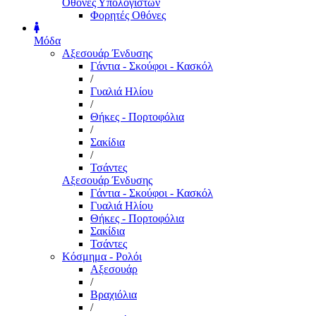
Οθόνες Υπολογιστών
Φορητές Οθόνες
Μόδα
Αξεσουάρ Ένδυσης
Γάντια - Σκούφοι - Κασκόλ
/
Γυαλιά Ηλίου
/
Θήκες - Πορτοφόλια
/
Σακίδια
/
Τσάντες
Αξεσουάρ Ένδυσης
Γάντια - Σκούφοι - Κασκόλ
Γυαλιά Ηλίου
Θήκες - Πορτοφόλια
Σακίδια
Τσάντες
Κόσμημα - Ρολόι
Αξεσουάρ
/
Βραχιόλια
/