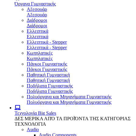
Όργανα Γυμναστικής
Αξεσουάρ
Αξεσουάρ
Διάδρομοι
Διάδρομοι
Ελλειπτικά
Ελλειπτικά
Ελλειπτικά - Stepper
Ελλειπτικά - Stepper
Κωπηλατικές
Κωπηλατικές
Πάγκοι Γυμναστικής
Πάγκοι Γυμναστικής
Παθητική Γυμναστική
Παθητική Γυμναστική
Ποδήλατα Γυμναστικής
Ποδήλατα Γυμναστικής
Πολυόργανα και Μηχανήματα Γυμναστικής
Πολυόργανα και Μηχανήματα Γυμναστικής
Τεχνολογία
Big Sales
ΔΕΣ ΜΕΡΙΚΑ ΑΠΌ ΤΑ ΠΡΟΪΌΝΤΑ ΤΗΣ ΚΑΤΗΓΟΡΙΑΣ
ΤΕΧΝΟΛΟΓΙΑ
Audio
Audio Components