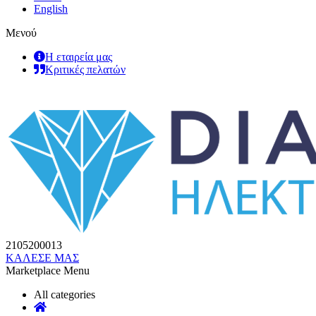
English
Μενού
Η εταιρεία μας
Κριτικές πελατών
2105200013
ΚΑΛΕΣΕ ΜΑΣ
Marketplace Menu
All categories