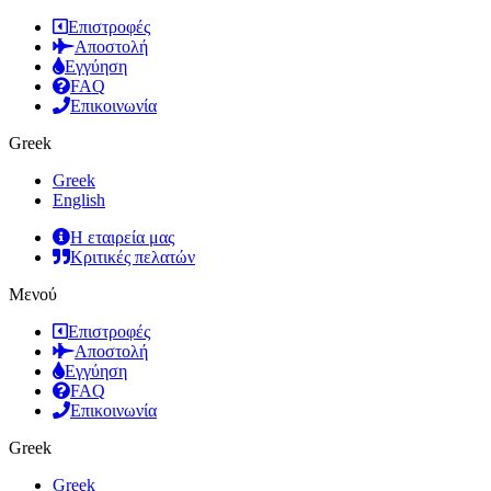
Επιστροφές
Αποστολή
Εγγύηση
FAQ
Επικοινωνία
Greek
Greek
English
Η εταιρεία μας
Κριτικές πελατών
Μενού
Επιστροφές
Αποστολή
Εγγύηση
FAQ
Επικοινωνία
Greek
Greek