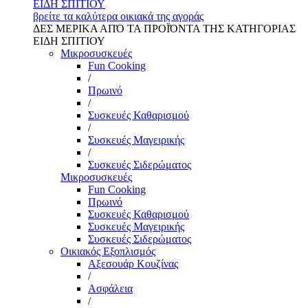
ΕΙΔΗ ΣΠΙΤΙΟΥ
βρείτε τα καλύτερα οικιακά της αγοράς
ΔΕΣ ΜΕΡΙΚΑ ΑΠΌ ΤΑ ΠΡΟΪΌΝΤΑ ΤΗΣ ΚΑΤΗΓΟΡΙΑΣ
ΕΙΔΗ ΣΠΙΤΙΟΥ
Μικροσυσκευές
Fun Cooking
/
Πρωινό
/
Συσκευές Καθαρισμού
/
Συσκευές Μαγειρικής
/
Συσκευές Σιδερώματος
Μικροσυσκευές
Fun Cooking
Πρωινό
Συσκευές Καθαρισμού
Συσκευές Μαγειρικής
Συσκευές Σιδερώματος
Οικιακός Εξοπλισμός
Αξεσουάρ Κουζίνας
/
Ασφάλεια
/