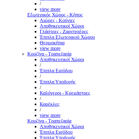
/
view more
Εξωτερικός Χώρος - Κήπος
Αιώρες - Κούνιες
Αποθηκευτικοί Χώροι
Γλάστρες - Ζαρντινιέρες
Έπιπλα Εξωτερικού Χώρου
Θερμοκήπια
view more
Κουζίνα - Τραπεζαρία
Αποθηκευτικοί Χώροι
/
Έπιπλα Εισόδου
/
Έπιπλα Υποδοχής
/
Καλόγεροι - Κρεμάστρες
/
Καρέκλες
/
view more
Κουζίνα - Τραπεζαρία
Αποθηκευτικοί Χώροι
Έπιπλα Εισόδου
Έπιπλα Υποδοχής