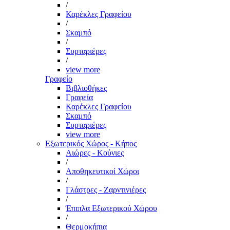
/
Καρέκλες Γραφείου
/
Σκαμπό
/
Συρταριέρες
/
view more
Γραφείο
Βιβλιοθήκες
Γραφεία
Καρέκλες Γραφείου
Σκαμπό
Συρταριέρες
view more
Εξωτερικός Χώρος - Κήπος
Αιώρες - Κούνιες
/
Αποθηκευτικοί Χώροι
/
Γλάστρες - Ζαρντινιέρες
/
Έπιπλα Εξωτερικού Χώρου
/
Θερμοκήπια