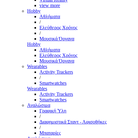
view more
Hobby
Αθλήματα
/
Ελεύθερος Χρόνος
/
Μουσικά Όργανα
Hobby
Αθλήματα
Ελεύθερος Χρόνος
Μουσικά Όργανα
Wearables
Activity Trackers
/
Smartwatches
Wearables
Activity Trackers
Smartwatches
Αναλώσιμα
Γραφική Ύλη
/
Διαφημιστικά Σταντ - Αφισοθήκες
/
Μπαταρίες