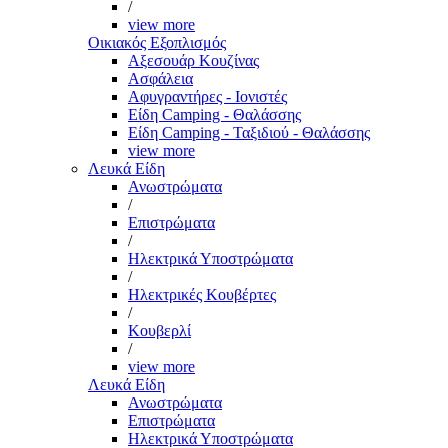
/
view more
Οικιακός Εξοπλισμός
Αξεσουάρ Κουζίνας
Ασφάλεια
Αφυγραντήρες - Ιονιστές
Είδη Camping - Θαλάσσης
Είδη Camping - Ταξιδιού - Θαλάσσης
view more
Λευκά Είδη
Ανωστρώματα
/
Επιστρώματα
/
Ηλεκτρικά Υποστρώματα
/
Ηλεκτρικές Κουβέρτες
/
Κουβερλί
/
view more
Λευκά Είδη
Ανωστρώματα
Επιστρώματα
Ηλεκτρικά Υποστρώματα