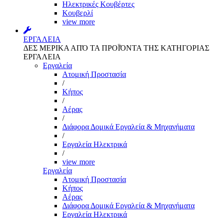
Ηλεκτρικές Κουβέρτες
Κουβερλί
view more
ΕΡΓΑΛΕΙΑ
ΔΕΣ ΜΕΡΙΚΑ ΑΠΌ ΤΑ ΠΡΟΪΌΝΤΑ ΤΗΣ ΚΑΤΗΓΟΡΙΑΣ
ΕΡΓΑΛΕΙΑ
Εργαλεία
Aτομική Προστασία
/
Kήπος
/
Αέρας
/
Διάφορα Δομικά Εργαλεία & Μηχανήματα
/
Εργαλεία Ηλεκτρικά
/
view more
Εργαλεία
Aτομική Προστασία
Kήπος
Αέρας
Διάφορα Δομικά Εργαλεία & Μηχανήματα
Εργαλεία Ηλεκτρικά