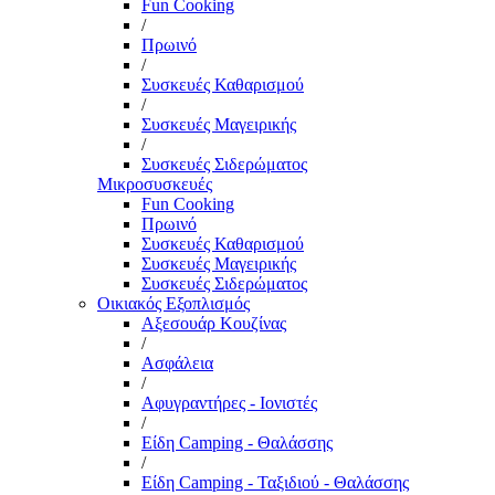
Fun Cooking
/
Πρωινό
/
Συσκευές Καθαρισμού
/
Συσκευές Μαγειρικής
/
Συσκευές Σιδερώματος
Μικροσυσκευές
Fun Cooking
Πρωινό
Συσκευές Καθαρισμού
Συσκευές Μαγειρικής
Συσκευές Σιδερώματος
Οικιακός Εξοπλισμός
Αξεσουάρ Κουζίνας
/
Ασφάλεια
/
Αφυγραντήρες - Ιονιστές
/
Είδη Camping - Θαλάσσης
/
Είδη Camping - Ταξιδιού - Θαλάσσης