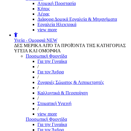
Aτομική Προστασία
Kήπος
Αέρας
Διάφορα Δομικά Εργαλεία & Μηχανήματα
Εργαλεία Ηλεκτρικά
view more
Υγεία - Ομορφιά
NEW
ΔΕΣ ΜΕΡΙΚΑ ΑΠΌ ΤΑ ΠΡΟΪΌΝΤΑ ΤΗΣ ΚΑΤΗΓΟΡΙΑΣ
ΥΓΕΙΑ ΚΑΙ ΟΜΟΡΦΙΑ
Προσωπική Φροντίδα
Για την Γυναίκα
/
Για τον Άνδρα
/
Ζυγαριές Σώματος & Λιπομετρητές
/
Καλλυντικά & Περιποίηση
/
Στοματική Υγιεινή
/
view more
Προσωπική Φροντίδα
Για την Γυναίκα
Για τον Άνδρα