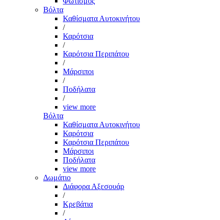
Φωτισμός
Βόλτα
Καθίσματα Αυτοκινήτου
/
Καρότσια
/
Καρότσια Περιπάτου
/
Μάρσιποι
/
Ποδήλατα
/
view more
Βόλτα
Καθίσματα Αυτοκινήτου
Καρότσια
Καρότσια Περιπάτου
Μάρσιποι
Ποδήλατα
view more
Δωμάτιο
Διάφορα Αξεσουάρ
/
Κρεβάτια
/