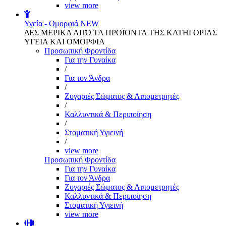
view more
Υγεία - Ομορφιά
NEW
ΔΕΣ ΜΕΡΙΚΑ ΑΠΌ ΤΑ ΠΡΟΪΌΝΤΑ ΤΗΣ ΚΑΤΗΓΟΡΙΑΣ
ΥΓΕΙΑ ΚΑΙ ΟΜΟΡΦΙΑ
Προσωπική Φροντίδα
Για την Γυναίκα
/
Για τον Άνδρα
/
Ζυγαριές Σώματος & Λιπομετρητές
/
Καλλυντικά & Περιποίηση
/
Στοματική Υγιεινή
/
view more
Προσωπική Φροντίδα
Για την Γυναίκα
Για τον Άνδρα
Ζυγαριές Σώματος & Λιπομετρητές
Καλλυντικά & Περιποίηση
Στοματική Υγιεινή
view more