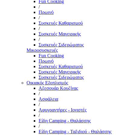
Fun Cooking
/
Πρωινό
/
Συσκευές Καθαρισμού
/
Συσκευές Μαγειρικής
/
Συσκευές Σιδερώματος
Μικροσυσκευές
Fun Cooking
Πρωινό
Συσκευές Καθαρισμού
Συσκευές Μαγειρικής
Συσκευές Σιδερώματος
Οικιακός Εξοπλισμός
Αξεσουάρ Κουζίνας
/
Ασφάλεια
/
Αφυγραντήρες - Ιονιστές
/
Είδη Camping - Θαλάσσης
/
Είδη Camping - Ταξιδιού - Θαλάσσης