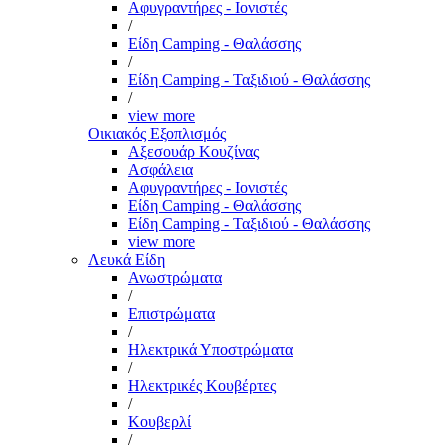
Αφυγραντήρες - Ιονιστές
/
Είδη Camping - Θαλάσσης
/
Είδη Camping - Ταξιδιού - Θαλάσσης
/
view more
Οικιακός Εξοπλισμός
Αξεσουάρ Κουζίνας
Ασφάλεια
Αφυγραντήρες - Ιονιστές
Είδη Camping - Θαλάσσης
Είδη Camping - Ταξιδιού - Θαλάσσης
view more
Λευκά Είδη
Ανωστρώματα
/
Επιστρώματα
/
Ηλεκτρικά Υποστρώματα
/
Ηλεκτρικές Κουβέρτες
/
Κουβερλί
/