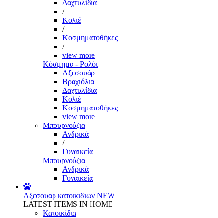
Δαχτυλίδια
/
Κολιέ
/
Κοσμηματοθήκες
/
view more
Κόσμημα - Ρολόι
Αξεσουάρ
Βραχιόλια
Δαχτυλίδια
Κολιέ
Κοσμηματοθήκες
view more
Μπουρνούζια
Ανδρικά
/
Γυναικεία
Μπουρνούζια
Ανδρικά
Γυναικεία
Αξεσουαρ κατοικιδιων
NEW
LATEST ITEMS IN HOME
Κατοικίδια