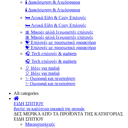
🕯️ Διακόσμηση & Ατμόσφαιρα
🕯️ Διακόσμηση & Ατμόσφαιρα
🛏️ Λευκά Είδη & Cozy Επιλογές
🛏️ Λευκά Είδη & Cozy Επιλογές
🎀 Μικρές αλλά ξεχωριστές επιλογές
🎀 Μικρές αλλά ξεχωριστές επιλογές
💝 Επιλογές με προσωπικό χαρακτήρα
💝 Επιλογές με προσωπικό χαρακτήρα
🎧 Tech επιλογές & gadgets
🎧 Tech επιλογές & gadgets
🎈 Ιδέες για παιδιά
🎈 Ιδέες για παιδιά
✨ Ομορφιά και περιποίηση
✨ Ομορφιά και περιποίηση
All categories
ΕΙΔΗ ΣΠΙΤΙΟΥ
βρείτε τα καλύτερα οικιακά της αγοράς
ΔΕΣ ΜΕΡΙΚΑ ΑΠΌ ΤΑ ΠΡΟΪΌΝΤΑ ΤΗΣ ΚΑΤΗΓΟΡΙΑΣ
ΕΙΔΗ ΣΠΙΤΙΟΥ
Μικροσυσκευές