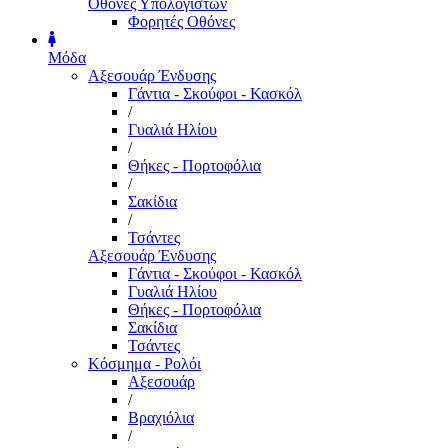
Οθόνες Υπολογιστών
Φορητές Οθόνες
Μόδα
Αξεσουάρ Ένδυσης
Γάντια - Σκούφοι - Κασκόλ
/
Γυαλιά Ηλίου
/
Θήκες - Πορτοφόλια
/
Σακίδια
/
Τσάντες
Αξεσουάρ Ένδυσης
Γάντια - Σκούφοι - Κασκόλ
Γυαλιά Ηλίου
Θήκες - Πορτοφόλια
Σακίδια
Τσάντες
Κόσμημα - Ρολόι
Αξεσουάρ
/
Βραχιόλια
/