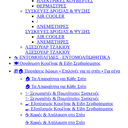
ΗΛΕΚΤΡΙΚΕΣ ΚΟΥΒΕΡΤΕΣ
ΘΕΡΜΑΣΤΡΕΣ
ΣΥΣΚΕΥΕΣ ΔΡΟΣΙΑΣ & ΨΥΞΗΣ
AIR COOLER
/
ΑΝΕΜΙΣΤΗΡΕΣ
ΣΥΣΚΕΥΕΣ ΔΡΟΣΙΑΣ & ΨΥΞΗΣ
AIR COOLER
ΑΝΕΜΙΣΤΗΡΕΣ
ΑΞΕΣΟΥΑΡ ΤΖΑΚΙΟΥ
ΑΞΕΣΟΥΑΡ ΤΖΑΚΙΟΥ
🦟 ΕΝΤΟΜΟΠΑΓΙΔΕΣ - ΕΝΤΟΜΟΑΠΩΘΗΤΙΚΑ
🍽️ Οργάνωση Κουζίνας & Είδη Σερβιρίσματος
🎁🏠 Προτάσεις δώρων • Επιλογές για το σπίτι • Για σένα
🏠 Τα Απαραίτητα για Κάθε Σπίτι
🏠 Τα Απαραίτητα για Κάθε Σπίτι
✨ Ξεχωριστές & Πρωτότυπες Συσκευές
✨ Ξεχωριστές & Πρωτότυπες Συσκευές
🍳 Εξοπλισμός Κουζίνας & Είδη Σερβιρίσματος
🍳 Εξοπλισμός Κουζίνας & Είδη Σερβιρίσματος
☕ Καφές & Απόλαυση στο Σπίτι
☕ Καφές & Απόλαυση στο Σπίτι