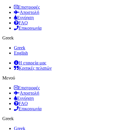
Επιστροφές
Αποστολή
Εγγύηση
FAQ
Επικοινωνία
Greek
Greek
English
Η εταιρεία μας
Κριτικές πελατών
Μενού
Επιστροφές
Αποστολή
Εγγύηση
FAQ
Επικοινωνία
Greek
Greek