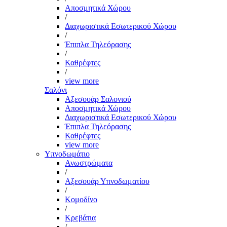
Αποσμητικά Χώρου
/
Διαχωριστικά Εσωτερικού Χώρου
/
Έπιπλα Τηλεόρασης
/
Καθρέφτες
/
view more
Σαλόνι
Αξεσουάρ Σαλονιού
Αποσμητικά Χώρου
Διαχωριστικά Εσωτερικού Χώρου
Έπιπλα Τηλεόρασης
Καθρέφτες
view more
Υπνοδωμάτιο
Ανωστρώματα
/
Αξεσουάρ Υπνοδωματίου
/
Κομοδίνο
/
Κρεβάτια
/