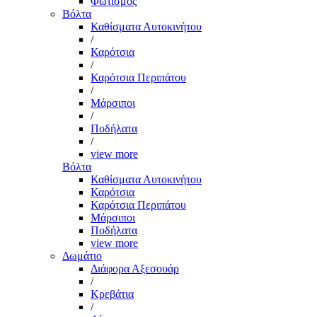
Φωτισμός
Βόλτα
Καθίσματα Αυτοκινήτου
/
Καρότσια
/
Καρότσια Περιπάτου
/
Μάρσιποι
/
Ποδήλατα
/
view more
Βόλτα
Καθίσματα Αυτοκινήτου
Καρότσια
Καρότσια Περιπάτου
Μάρσιποι
Ποδήλατα
view more
Δωμάτιο
Διάφορα Αξεσουάρ
/
Κρεβάτια
/