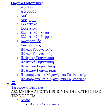
Όργανα Γυμναστικής
Αξεσουάρ
Αξεσουάρ
Διάδρομοι
Διάδρομοι
Ελλειπτικά
Ελλειπτικά
Ελλειπτικά - Stepper
Ελλειπτικά - Stepper
Κωπηλατικές
Κωπηλατικές
Πάγκοι Γυμναστικής
Πάγκοι Γυμναστικής
Παθητική Γυμναστική
Παθητική Γυμναστική
Ποδήλατα Γυμναστικής
Ποδήλατα Γυμναστικής
Πολυόργανα και Μηχανήματα Γυμναστικής
Πολυόργανα και Μηχανήματα Γυμναστικής
Τεχνολογία
Big Sales
ΔΕΣ ΜΕΡΙΚΑ ΑΠΌ ΤΑ ΠΡΟΪΌΝΤΑ ΤΗΣ ΚΑΤΗΓΟΡΙΑΣ
ΤΕΧΝΟΛΟΓΙΑ
Audio
Audio Components