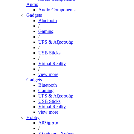
Audio
Audio Components
Gadgets
Bluetooth
/
Gaming
/
UPS & Αξεσουάρ
/
USB Sticks
/
Virtual Reality
/
view more
Gadgets
Bluetooth
Gaming
UPS & Αξεσουάρ
USB Sticks
Virtual Reality
view more
Hobby
Αθλήματα
/
Ελεύθερος Χρόνος