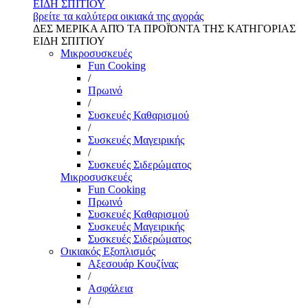
ΕΙΔΗ ΣΠΙΤΙΟΥ
βρείτε τα καλύτερα οικιακά της αγοράς
ΔΕΣ ΜΕΡΙΚΑ ΑΠΌ ΤΑ ΠΡΟΪΌΝΤΑ ΤΗΣ ΚΑΤΗΓΟΡΙΑΣ
ΕΙΔΗ ΣΠΙΤΙΟΥ
Μικροσυσκευές
Fun Cooking
/
Πρωινό
/
Συσκευές Καθαρισμού
/
Συσκευές Μαγειρικής
/
Συσκευές Σιδερώματος
Μικροσυσκευές
Fun Cooking
Πρωινό
Συσκευές Καθαρισμού
Συσκευές Μαγειρικής
Συσκευές Σιδερώματος
Οικιακός Εξοπλισμός
Αξεσουάρ Κουζίνας
/
Ασφάλεια
/