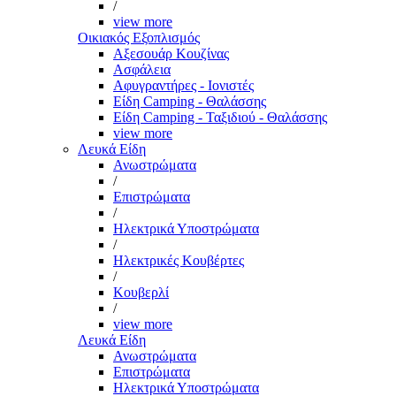
/
view more
Οικιακός Εξοπλισμός
Αξεσουάρ Κουζίνας
Ασφάλεια
Αφυγραντήρες - Ιονιστές
Είδη Camping - Θαλάσσης
Είδη Camping - Ταξιδιού - Θαλάσσης
view more
Λευκά Είδη
Ανωστρώματα
/
Επιστρώματα
/
Ηλεκτρικά Υποστρώματα
/
Ηλεκτρικές Κουβέρτες
/
Κουβερλί
/
view more
Λευκά Είδη
Ανωστρώματα
Επιστρώματα
Ηλεκτρικά Υποστρώματα