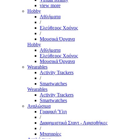
view more
Hobby
Αθλήματα
/
Ελεύθερος Χρόνος
/
Μουσικά Όργανα
Hobby
Αθλήματα
Ελεύθερος Χρόνος
Μουσικά Όργανα
Wearables
Activity Trackers
/
Smartwatches
Wearables
Activity Trackers
Smartwatches
Αναλώσιμα
Γραφική Ύλη
/
Διαφημιστικά Σταντ - Αφισοθήκες
/
Μπαταρίες