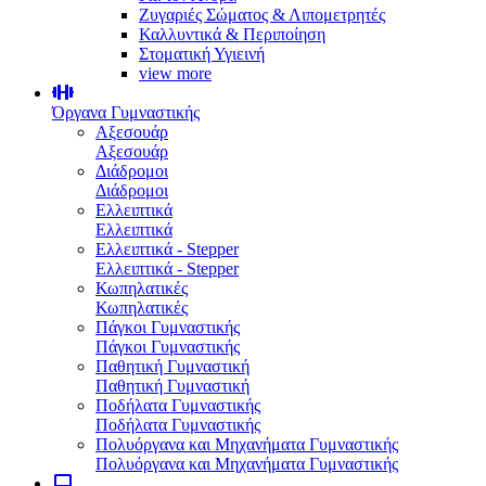
Ζυγαριές Σώματος & Λιπομετρητές
Καλλυντικά & Περιποίηση
Στοματική Υγιεινή
view more
Όργανα Γυμναστικής
Αξεσουάρ
Αξεσουάρ
Διάδρομοι
Διάδρομοι
Ελλειπτικά
Ελλειπτικά
Ελλειπτικά - Stepper
Ελλειπτικά - Stepper
Κωπηλατικές
Κωπηλατικές
Πάγκοι Γυμναστικής
Πάγκοι Γυμναστικής
Παθητική Γυμναστική
Παθητική Γυμναστική
Ποδήλατα Γυμναστικής
Ποδήλατα Γυμναστικής
Πολυόργανα και Μηχανήματα Γυμναστικής
Πολυόργανα και Μηχανήματα Γυμναστικής