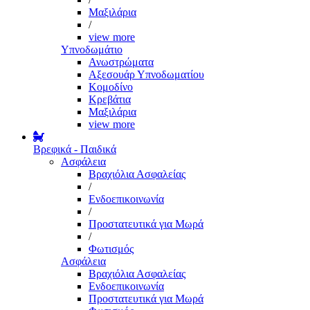
Μαξιλάρια
/
view more
Υπνοδωμάτιο
Ανωστρώματα
Αξεσουάρ Υπνοδωματίου
Κομοδίνο
Κρεβάτια
Μαξιλάρια
view more
Βρεφικά - Παιδικά
Ασφάλεια
Βραχιόλια Ασφαλείας
/
Ενδοεπικοινωνία
/
Προστατευτικά για Μωρά
/
Φωτισμός
Ασφάλεια
Βραχιόλια Ασφαλείας
Ενδοεπικοινωνία
Προστατευτικά για Μωρά