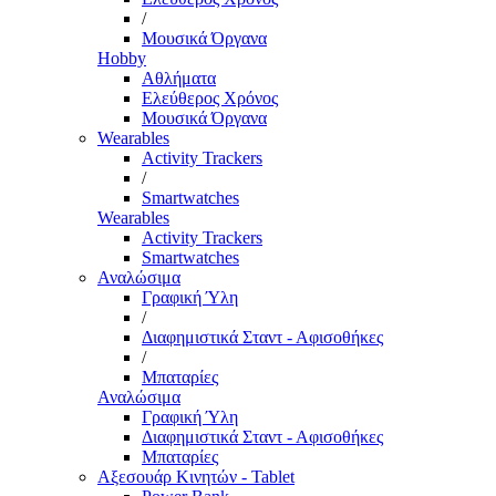
/
Μουσικά Όργανα
Hobby
Αθλήματα
Ελεύθερος Χρόνος
Μουσικά Όργανα
Wearables
Activity Trackers
/
Smartwatches
Wearables
Activity Trackers
Smartwatches
Αναλώσιμα
Γραφική Ύλη
/
Διαφημιστικά Σταντ - Αφισοθήκες
/
Μπαταρίες
Αναλώσιμα
Γραφική Ύλη
Διαφημιστικά Σταντ - Αφισοθήκες
Μπαταρίες
Αξεσουάρ Κινητών - Tablet