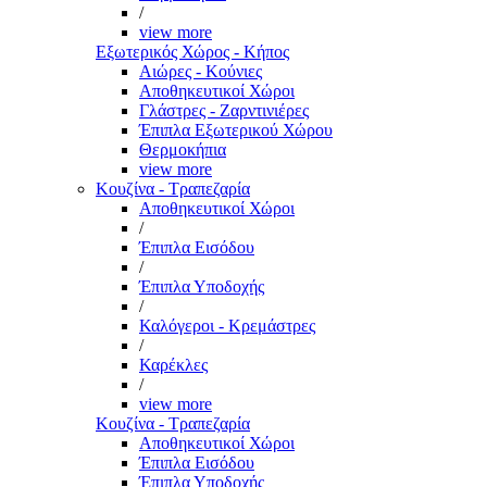
/
view more
Εξωτερικός Χώρος - Κήπος
Αιώρες - Κούνιες
Αποθηκευτικοί Χώροι
Γλάστρες - Ζαρντινιέρες
Έπιπλα Εξωτερικού Χώρου
Θερμοκήπια
view more
Κουζίνα - Τραπεζαρία
Αποθηκευτικοί Χώροι
/
Έπιπλα Εισόδου
/
Έπιπλα Υποδοχής
/
Καλόγεροι - Κρεμάστρες
/
Καρέκλες
/
view more
Κουζίνα - Τραπεζαρία
Αποθηκευτικοί Χώροι
Έπιπλα Εισόδου
Έπιπλα Υποδοχής