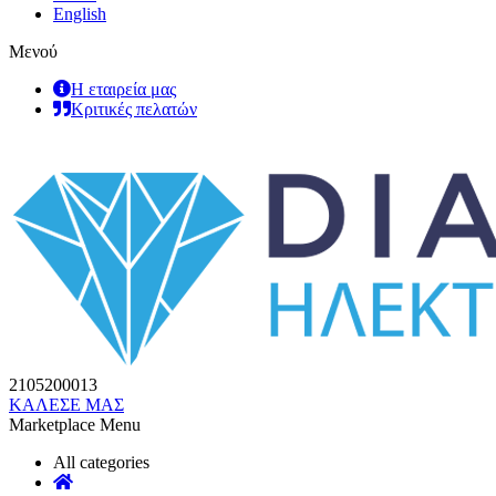
English
Μενού
Η εταιρεία μας
Κριτικές πελατών
2105200013
ΚΑΛΕΣΕ ΜΑΣ
Marketplace Menu
All categories