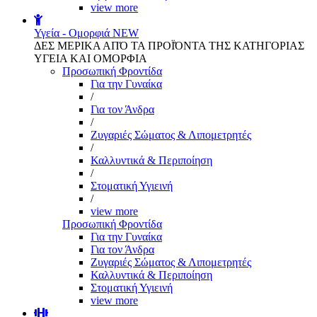
view more
Υγεία - Ομορφιά
NEW
ΔΕΣ ΜΕΡΙΚΑ ΑΠΌ ΤΑ ΠΡΟΪΌΝΤΑ ΤΗΣ ΚΑΤΗΓΟΡΙΑΣ
ΥΓΕΙΑ ΚΑΙ ΟΜΟΡΦΙΑ
Προσωπική Φροντίδα
Για την Γυναίκα
/
Για τον Άνδρα
/
Ζυγαριές Σώματος & Λιπομετρητές
/
Καλλυντικά & Περιποίηση
/
Στοματική Υγιεινή
/
view more
Προσωπική Φροντίδα
Για την Γυναίκα
Για τον Άνδρα
Ζυγαριές Σώματος & Λιπομετρητές
Καλλυντικά & Περιποίηση
Στοματική Υγιεινή
view more