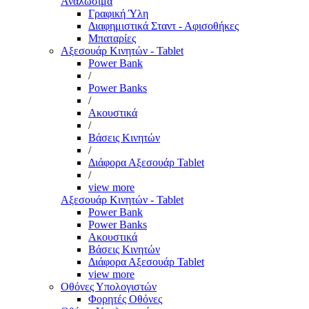
Αναλώσιμα
Γραφική Ύλη
Διαφημιστικά Σταντ - Αφισοθήκες
Μπαταρίες
Αξεσουάρ Κινητών - Tablet
Power Bank
/
Power Banks
/
Ακουστικά
/
Βάσεις Κινητών
/
Διάφορα Αξεσουάρ Tablet
/
view more
Αξεσουάρ Κινητών - Tablet
Power Bank
Power Banks
Ακουστικά
Βάσεις Κινητών
Διάφορα Αξεσουάρ Tablet
view more
Οθόνες Υπολογιστών
Φορητές Οθόνες