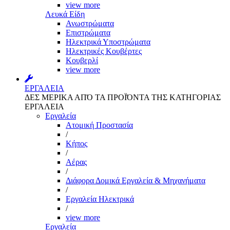
view more
Λευκά Είδη
Ανωστρώματα
Επιστρώματα
Ηλεκτρικά Υποστρώματα
Ηλεκτρικές Κουβέρτες
Κουβερλί
view more
ΕΡΓΑΛΕΙΑ
ΔΕΣ ΜΕΡΙΚΑ ΑΠΌ ΤΑ ΠΡΟΪΌΝΤΑ ΤΗΣ ΚΑΤΗΓΟΡΙΑΣ
ΕΡΓΑΛΕΙΑ
Εργαλεία
Aτομική Προστασία
/
Kήπος
/
Αέρας
/
Διάφορα Δομικά Εργαλεία & Μηχανήματα
/
Εργαλεία Ηλεκτρικά
/
view more
Εργαλεία