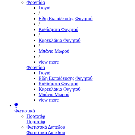
Φροντίδα
Γιογιό
/
Είδη Εκπαίδευσης Φαγητού
/
Καθίσματα Φαγητού
/
Καρεκλάκια Φαγητού
/
Μπάνιο Μωρού
/
view more
Φροντίδα
Γιογιό
Είδη Εκπαίδευσης Φαγητού
Καθίσματα Φαγητού
Καρεκλάκια Φαγητού
Μπάνιο Μωρού
view more
Φωτιστικά
Πορτατίφ
Πορτατίφ
Φωτιστικά Δαπέδου
Φωτιστικά Δαπέδου