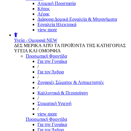
Aτομική Προστασία
Kήπος
Αέρας
Διάφορα Δομικά Εργαλεία & Μηχανήματα
Εργαλεία Ηλεκτρικά
view more
Υγεία - Ομορφιά
NEW
ΔΕΣ ΜΕΡΙΚΑ ΑΠΌ ΤΑ ΠΡΟΪΌΝΤΑ ΤΗΣ ΚΑΤΗΓΟΡΙΑΣ
ΥΓΕΙΑ ΚΑΙ ΟΜΟΡΦΙΑ
Προσωπική Φροντίδα
Για την Γυναίκα
/
Για τον Άνδρα
/
Ζυγαριές Σώματος & Λιπομετρητές
/
Καλλυντικά & Περιποίηση
/
Στοματική Υγιεινή
/
view more
Προσωπική Φροντίδα
Για την Γυναίκα
Για τον Άνδρα