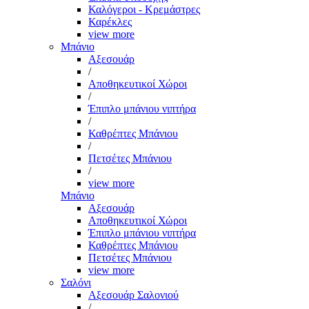
Καλόγεροι - Κρεμάστρες
Καρέκλες
view more
Μπάνιο
Αξεσουάρ
/
Αποθηκευτικοί Χώροι
/
Έπιπλο μπάνιου νιπτήρα
/
Καθρέπτες Μπάνιου
/
Πετσέτες Μπάνιου
/
view more
Μπάνιο
Αξεσουάρ
Αποθηκευτικοί Χώροι
Έπιπλο μπάνιου νιπτήρα
Καθρέπτες Μπάνιου
Πετσέτες Μπάνιου
view more
Σαλόνι
Αξεσουάρ Σαλονιού
/