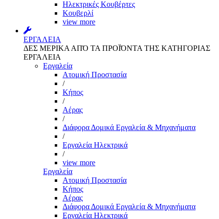
Ηλεκτρικές Κουβέρτες
Κουβερλί
view more
ΕΡΓΑΛΕΙΑ
ΔΕΣ ΜΕΡΙΚΑ ΑΠΌ ΤΑ ΠΡΟΪΌΝΤΑ ΤΗΣ ΚΑΤΗΓΟΡΙΑΣ
ΕΡΓΑΛΕΙΑ
Εργαλεία
Aτομική Προστασία
/
Kήπος
/
Αέρας
/
Διάφορα Δομικά Εργαλεία & Μηχανήματα
/
Εργαλεία Ηλεκτρικά
/
view more
Εργαλεία
Aτομική Προστασία
Kήπος
Αέρας
Διάφορα Δομικά Εργαλεία & Μηχανήματα
Εργαλεία Ηλεκτρικά