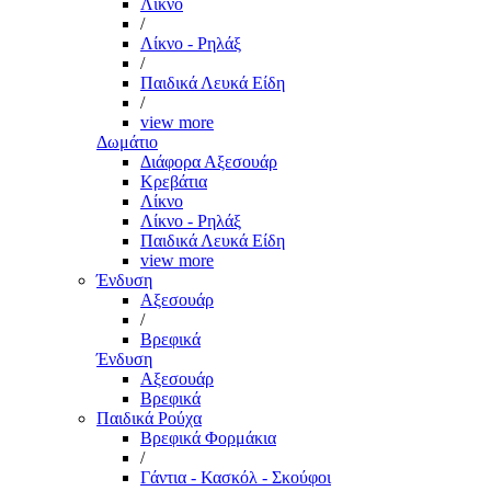
Λίκνο
/
Λίκνο - Ρηλάξ
/
Παιδικά Λευκά Είδη
/
view more
Δωμάτιο
Διάφορα Αξεσουάρ
Κρεβάτια
Λίκνο
Λίκνο - Ρηλάξ
Παιδικά Λευκά Είδη
view more
Ένδυση
Αξεσουάρ
/
Βρεφικά
Ένδυση
Αξεσουάρ
Βρεφικά
Παιδικά Ρούχα
Βρεφικά Φορμάκια
/
Γάντια - Κασκόλ - Σκούφοι