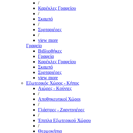
/
Καρέκλες Γραφείου
/
Σκαμπό
/
Συρταριέρες
/
view more
Γραφείο
Βιβλιοθήκες
Γραφεία
Καρέκλες Γραφείου
Σκαμπό
Συρταριέρες
view more
Εξωτερικός Χώρος - Κήπος
Αιώρες - Κούνιες
/
Αποθηκευτικοί Χώροι
/
Γλάστρες - Ζαρντινιέρες
/
Έπιπλα Εξωτερικού Χώρου
/
Θερμοκήπια