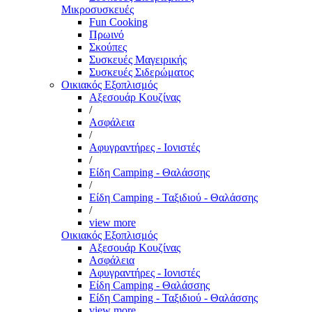
Μικροσυσκευές
Fun Cooking
Πρωινό
Σκούπες
Συσκευές Μαγειρικής
Συσκευές Σιδερώματος
Οικιακός Εξοπλισμός
Αξεσουάρ Κουζίνας
/
Ασφάλεια
/
Αφυγραντήρες - Ιονιστές
/
Είδη Camping - Θαλάσσης
/
Είδη Camping - Ταξιδιού - Θαλάσσης
/
view more
Οικιακός Εξοπλισμός
Αξεσουάρ Κουζίνας
Ασφάλεια
Αφυγραντήρες - Ιονιστές
Είδη Camping - Θαλάσσης
Είδη Camping - Ταξιδιού - Θαλάσσης
view more