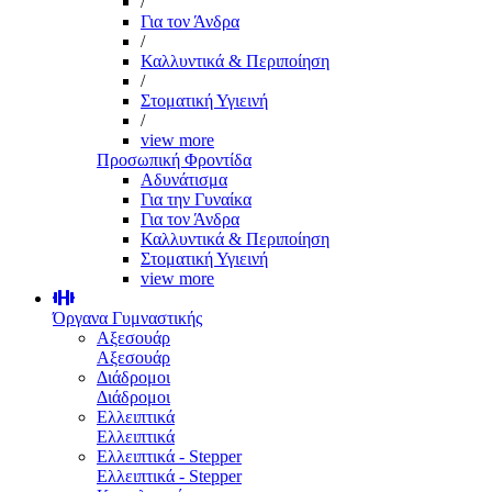
/
Για τον Άνδρα
/
Καλλυντικά & Περιποίηση
/
Στοματική Υγιεινή
/
view more
Προσωπική Φροντίδα
Αδυνάτισμα
Για την Γυναίκα
Για τον Άνδρα
Καλλυντικά & Περιποίηση
Στοματική Υγιεινή
view more
Όργανα Γυμναστικής
Αξεσουάρ
Αξεσουάρ
Διάδρομοι
Διάδρομοι
Ελλειπτικά
Ελλειπτικά
Ελλειπτικά - Stepper
Ελλειπτικά - Stepper