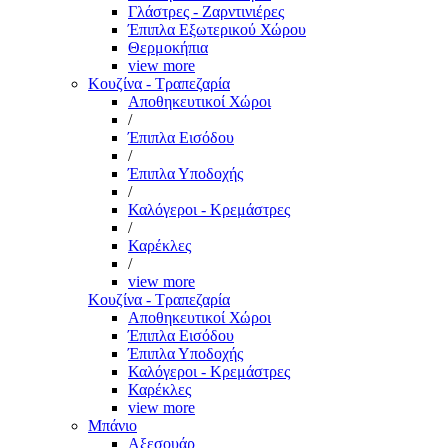
Γλάστρες - Ζαρντινιέρες
Έπιπλα Εξωτερικού Χώρου
Θερμοκήπια
view more
Κουζίνα - Τραπεζαρία
Αποθηκευτικοί Χώροι
/
Έπιπλα Εισόδου
/
Έπιπλα Υποδοχής
/
Καλόγεροι - Κρεμάστρες
/
Καρέκλες
/
view more
Κουζίνα - Τραπεζαρία
Αποθηκευτικοί Χώροι
Έπιπλα Εισόδου
Έπιπλα Υποδοχής
Καλόγεροι - Κρεμάστρες
Καρέκλες
view more
Μπάνιο
Αξεσουάρ