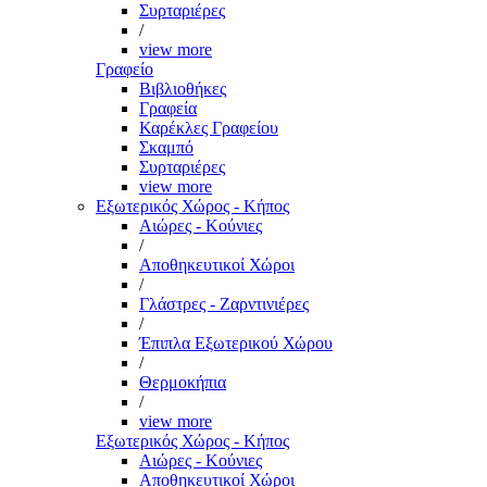
Συρταριέρες
/
view more
Γραφείο
Βιβλιοθήκες
Γραφεία
Καρέκλες Γραφείου
Σκαμπό
Συρταριέρες
view more
Εξωτερικός Χώρος - Κήπος
Αιώρες - Κούνιες
/
Αποθηκευτικοί Χώροι
/
Γλάστρες - Ζαρντινιέρες
/
Έπιπλα Εξωτερικού Χώρου
/
Θερμοκήπια
/
view more
Εξωτερικός Χώρος - Κήπος
Αιώρες - Κούνιες
Αποθηκευτικοί Χώροι