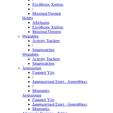
Ελεύθερος Χρόνος
/
Μουσικά Όργανα
Hobby
Αθλήματα
Ελεύθερος Χρόνος
Μουσικά Όργανα
Wearables
Activity Trackers
/
Smartwatches
Wearables
Activity Trackers
Smartwatches
Αναλώσιμα
Γραφική Ύλη
/
Διαφημιστικά Σταντ - Αφισοθήκες
/
Μπαταρίες
Αναλώσιμα
Γραφική Ύλη
Διαφημιστικά Σταντ - Αφισοθήκες
Μπαταρίες