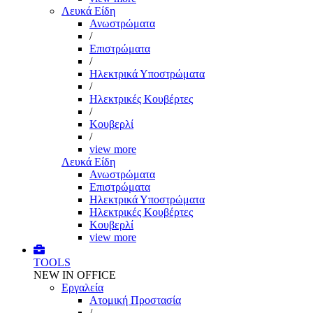
Λευκά Είδη
Ανωστρώματα
/
Επιστρώματα
/
Ηλεκτρικά Υποστρώματα
/
Ηλεκτρικές Κουβέρτες
/
Κουβερλί
/
view more
Λευκά Είδη
Ανωστρώματα
Επιστρώματα
Ηλεκτρικά Υποστρώματα
Ηλεκτρικές Κουβέρτες
Κουβερλί
view more
TOOLS
NEW IN OFFICE
Εργαλεία
Aτομική Προστασία
/