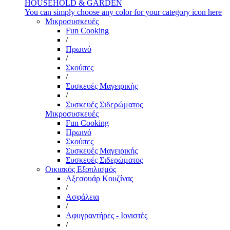
HOUSEHOLD & GARDEN
You can simply choose any color for your category icon here
Μικροσυσκευές
Fun Cooking
/
Πρωινό
/
Σκούπες
/
Συσκευές Μαγειρικής
/
Συσκευές Σιδερώματος
Μικροσυσκευές
Fun Cooking
Πρωινό
Σκούπες
Συσκευές Μαγειρικής
Συσκευές Σιδερώματος
Οικιακός Εξοπλισμός
Αξεσουάρ Κουζίνας
/
Ασφάλεια
/
Αφυγραντήρες - Ιονιστές
/