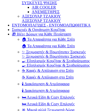
ΣΥΣΚΕΥΕΣ ΨΗΞΗΣ
AIR COOLER
ΑΝΕΜΙΣΤΗΡΕΣ
ΑΞΕΣΟΥΑΡ ΤΖΑΚΙΟΥ
ΑΞΕΣΟΥΑΡ ΤΖΑΚΙΟΥ
ΕΝΤΟΜΟΠΑΓΙΔΕΣ - ΕΝΤΟΜΟΑΠΩΘΗΤΙΚΑ
Συσκευές & Οργάνωση Κουζίνας
🎁 Ιδέες Δώρων για Κάθε Περίσταση
🏠 Τα Απαραίτητα για Κάθε Σπίτι
🏠 Τα Απαραίτητα για Κάθε Σπίτι
✨ Ξεχωριστές & Πρωτότυπες Συσκευές
✨ Ξεχωριστές & Πρωτότυπες Συσκευές
🍳 Εξοπλισμός Κουζίνας & Σερβιρίσματος
🍳 Εξοπλισμός Κουζίνας & Σερβιρίσματος
☕ Καφές & Απόλαυση στο Σπίτι
☕ Καφές & Απόλαυση στο Σπίτι
🕯️ Διακόσμηση & Ατμόσφαιρα
🕯️ Διακόσμηση & Ατμόσφαιρα
🛏️ Λευκά Είδη & Cozy Επιλογές
🛏️ Λευκά Είδη & Cozy Επιλογές
🎀 Μικρά αλλά Ξεχωριστά Δώρα