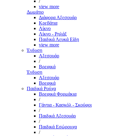
/
view more
Δωμάτιο
Διάφορα Αξεσουάρ
Κρεβάτια
Λίκνο
Λίκνο - Ρηλάξ
Παιδικά Λευκά Είδη
view more
Ένδυση
Αξεσουάρ
/
Βρεφικά
Ένδυση
Αξεσουάρ
Βρεφικά
Παιδικά Ρούχα
Βρεφικά Φορμάκια
/
Γάντια - Κασκόλ - Σκούφοι
/
Παιδικά Αξεσουάρ
/
Παιδικά Εσώρουχα
/