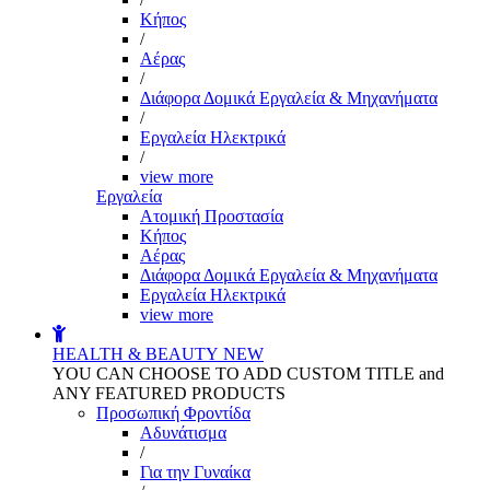
Kήπος
/
Αέρας
/
Διάφορα Δομικά Εργαλεία & Μηχανήματα
/
Εργαλεία Ηλεκτρικά
/
view more
Εργαλεία
Aτομική Προστασία
Kήπος
Αέρας
Διάφορα Δομικά Εργαλεία & Μηχανήματα
Εργαλεία Ηλεκτρικά
view more
HEALTH & BEAUTY
NEW
YOU CAN CHOOSE TO ADD CUSTOM TITLE and
ANY FEATURED PRODUCTS
Προσωπική Φροντίδα
Αδυνάτισμα
/
Για την Γυναίκα