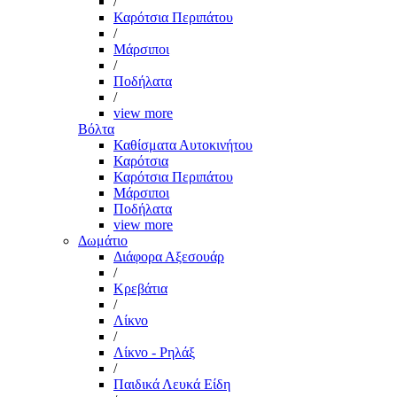
/
Καρότσια Περιπάτου
/
Μάρσιποι
/
Ποδήλατα
/
view more
Βόλτα
Καθίσματα Αυτοκινήτου
Καρότσια
Καρότσια Περιπάτου
Μάρσιποι
Ποδήλατα
view more
Δωμάτιο
Διάφορα Αξεσουάρ
/
Κρεβάτια
/
Λίκνο
/
Λίκνο - Ρηλάξ
/
Παιδικά Λευκά Είδη