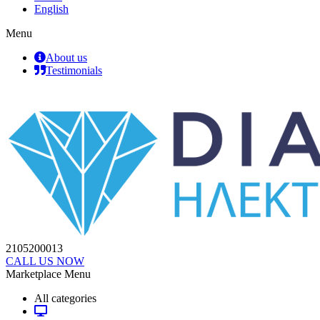
English
Menu
About us
Testimonials
2105200013
CALL US NOW
Marketplace Menu
All categories