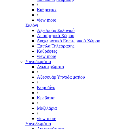
/
Καθρέφτες
/
view more
Σαλόνι
Αξεσουάρ Σαλονιού
Αποσμητικά Χώρου
Διαχωριστικά Εσωτερικού Χώρου
Έπιπλα Τηλεόρασης
Καθρέφτες
view more
Υπνοδωμάτιο
Ανωστρώματα
/
Αξεσουάρ Υπνοδωματίου
/
Κομοδίνο
/
Κρεβάτια
/
Μαξιλάρια
/
view more
Υπνοδωμάτιο
Ανωστρώματα