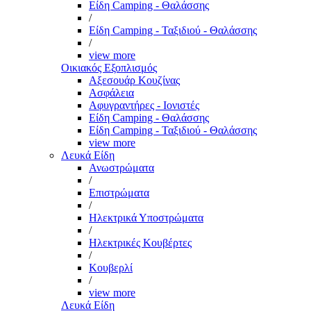
Είδη Camping - Θαλάσσης
/
Είδη Camping - Ταξιδιού - Θαλάσσης
/
view more
Οικιακός Εξοπλισμός
Αξεσουάρ Κουζίνας
Ασφάλεια
Αφυγραντήρες - Ιονιστές
Είδη Camping - Θαλάσσης
Είδη Camping - Ταξιδιού - Θαλάσσης
view more
Λευκά Είδη
Ανωστρώματα
/
Επιστρώματα
/
Ηλεκτρικά Υποστρώματα
/
Ηλεκτρικές Κουβέρτες
/
Κουβερλί
/
view more
Λευκά Είδη