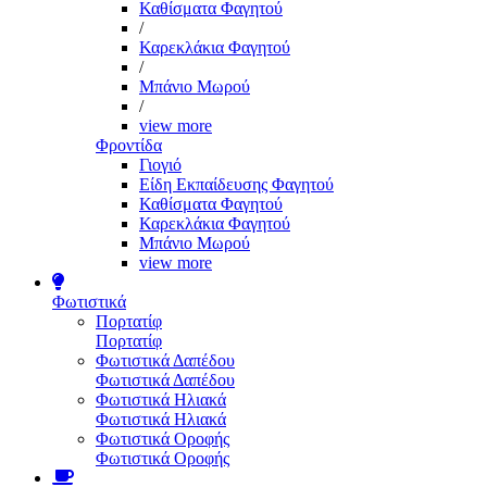
Καθίσματα Φαγητού
/
Καρεκλάκια Φαγητού
/
Μπάνιο Μωρού
/
view more
Φροντίδα
Γιογιό
Είδη Εκπαίδευσης Φαγητού
Καθίσματα Φαγητού
Καρεκλάκια Φαγητού
Μπάνιο Μωρού
view more
Φωτιστικά
Πορτατίφ
Πορτατίφ
Φωτιστικά Δαπέδου
Φωτιστικά Δαπέδου
Φωτιστικά Ηλιακά
Φωτιστικά Ηλιακά
Φωτιστικά Οροφής
Φωτιστικά Οροφής