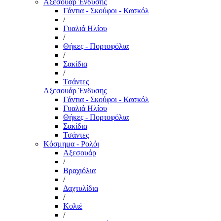
Αξεσουάρ Ένδυσης
Γάντια - Σκούφοι - Κασκόλ
/
Γυαλιά Ηλίου
/
Θήκες - Πορτοφόλια
/
Σακίδια
/
Τσάντες
Αξεσουάρ Ένδυσης
Γάντια - Σκούφοι - Κασκόλ
Γυαλιά Ηλίου
Θήκες - Πορτοφόλια
Σακίδια
Τσάντες
Κόσμημα - Ρολόι
Αξεσουάρ
/
Βραχιόλια
/
Δαχτυλίδια
/
Κολιέ
/