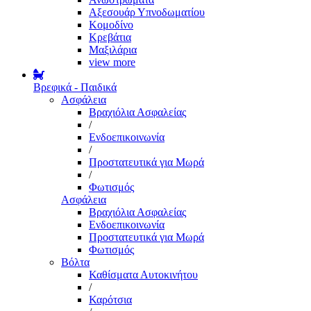
Αξεσουάρ Υπνοδωματίου
Κομοδίνο
Κρεβάτια
Μαξιλάρια
view more
Βρεφικά - Παιδικά
Ασφάλεια
Βραχιόλια Ασφαλείας
/
Ενδοεπικοινωνία
/
Προστατευτικά για Μωρά
/
Φωτισμός
Ασφάλεια
Βραχιόλια Ασφαλείας
Ενδοεπικοινωνία
Προστατευτικά για Μωρά
Φωτισμός
Βόλτα
Καθίσματα Αυτοκινήτου
/
Καρότσια