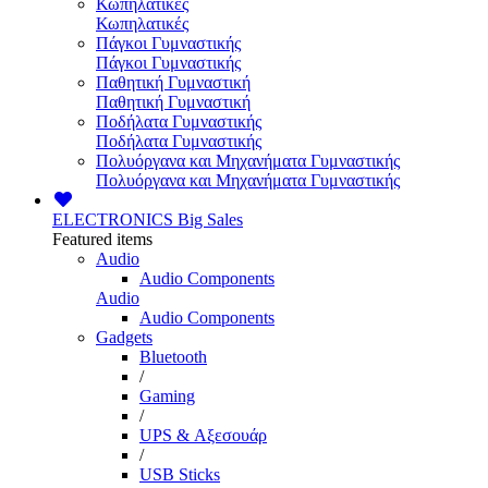
Κωπηλατικές
Κωπηλατικές
Πάγκοι Γυμναστικής
Πάγκοι Γυμναστικής
Παθητική Γυμναστική
Παθητική Γυμναστική
Ποδήλατα Γυμναστικής
Ποδήλατα Γυμναστικής
Πολυόργανα και Μηχανήματα Γυμναστικής
Πολυόργανα και Μηχανήματα Γυμναστικής
ELECTRONICS
Big Sales
Featured items
Audio
Audio Components
Audio
Audio Components
Gadgets
Bluetooth
/
Gaming
/
UPS & Αξεσουάρ
/
USB Sticks