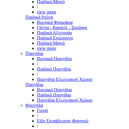
Παιδικά Μαγιό
/
view more
Παιδικά Ρούχα
Βρεφικά Φορμάκια
Γάντια - Κασκόλ - Σκούφοι
Παιδικά Αξεσουάρ
Παιδικά Εσώρουχα
Παιδικά Μαγιό
view more
Παιχνίδια
Βρεφικά Παιχνίδια
/
Παιδικά Παιχνίδια
/
Παιχνίδια Εξωτερικού Χώρου
Παιχνίδια
Βρεφικά Παιχνίδια
Παιδικά Παιχνίδια
Παιχνίδια Εξωτερικού Χώρου
Φροντίδα
Γιογιό
/
Είδη Εκπαίδευσης Φαγητού
/