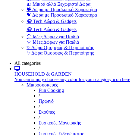
🎀 Μικρά αλλά Ξεχωριστά Δώρα
💝 Δώρα με Προσωπικό Χαρακτήρα
💝 Δώρα με Προσωπικό Χαρακτήρα
🎧 Tech Δώρα & Gadgets
🎧 Tech Δώρα & Gadgets
🎈 Ιδέες Δώρων για Παιδιά
🎈 Ιδέες Δώρων για Παιδιά
✨ Δώρα Ομορφιάς & Περιποίησης
✨ Δώρα Ομορφιάς & Περιποίησης
All categories
HOUSEHOLD & GARDEN
You can simply choose any color for your category icon here
Μικροσυσκευές
Fun Cooking
/
Πρωινό
/
Σκούπες
/
Συσκευές Μαγειρικής
/
Συσκευές Σιδερώματος