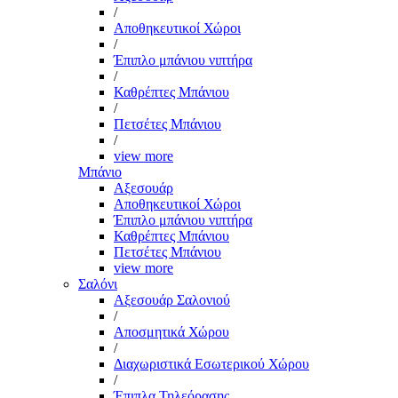
/
Αποθηκευτικοί Χώροι
/
Έπιπλο μπάνιου νιπτήρα
/
Καθρέπτες Μπάνιου
/
Πετσέτες Μπάνιου
/
view more
Μπάνιο
Αξεσουάρ
Αποθηκευτικοί Χώροι
Έπιπλο μπάνιου νιπτήρα
Καθρέπτες Μπάνιου
Πετσέτες Μπάνιου
view more
Σαλόνι
Αξεσουάρ Σαλονιού
/
Αποσμητικά Χώρου
/
Διαχωριστικά Εσωτερικού Χώρου
/
Έπιπλα Τηλεόρασης