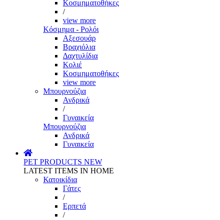
Κοσμηματοθήκες
/
view more
Κόσμημα - Ρολόι
Αξεσουάρ
Βραχιόλια
Δαχτυλίδια
Κολιέ
Κοσμηματοθήκες
view more
Μπουρνούζια
Ανδρικά
/
Γυναικεία
Μπουρνούζια
Ανδρικά
Γυναικεία
PET PRODUCTS
NEW
LATEST ITEMS IN HOME
Κατοικίδια
Γάτες
/
Ερπετά
/