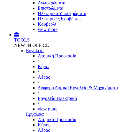
Ανωστρώματα
Επιστρώματα
Ηλεκτρικά Υποστρώματα
Ηλεκτρικές Κουβέρτες
Κουβερλί
view more
TOOLS
NEW IN OFFICE
Εργαλεία
Aτομική Προστασία
/
Kήπος
/
Αέρας
/
Διάφορα Δομικά Εργαλεία & Μηχανήματα
/
Εργαλεία Ηλεκτρικά
/
view more
Εργαλεία
Aτομική Προστασία
Kήπος
Αέρας