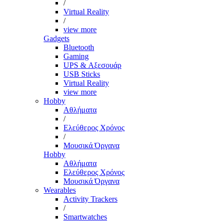
/
Virtual Reality
/
view more
Gadgets
Bluetooth
Gaming
UPS & Αξεσουάρ
USB Sticks
Virtual Reality
view more
Hobby
Αθλήματα
/
Ελεύθερος Χρόνος
/
Μουσικά Όργανα
Hobby
Αθλήματα
Ελεύθερος Χρόνος
Μουσικά Όργανα
Wearables
Activity Trackers
/
Smartwatches