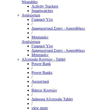
Wearables
Activity Trackers
Smartwatches
Αναλώσιμα
Γραφική Ύλη
/
Διαφημιστικά Σταντ - Αφισοθήκες
/
Μπαταρίες
Αναλώσιμα
Γραφική Ύλη
Διαφημιστικά Σταντ - Αφισοθήκες
Μπαταρίες
Αξεσουάρ Κινητών - Tablet
Power Bank
/
Power Banks
/
Ακουστικά
/
Βάσεις Κινητών
/
Διάφορα Αξεσουάρ Tablet
/
view more