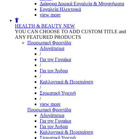
Διάφορα Δομικά Εργαλεία & Μηχανήματα
Εργαλεία Ηλεκτρικά
view more
HEALTH & BEAUTY
NEW
YOU CAN CHOOSE TO ADD CUSTOM TITLE and
ANY FEATURED PRODUCTS
Προσωπική Φροντίδα
Αδυνάτισμα
/
Για την Γυναίκα
/
Για τον Άνδρα
/
Καλλυντικά & Περιποίηση
/
Στοματική Υγιεινή
/
view more
Προσωπική Φροντίδα
Αδυνάτισμα
Για την Γυναίκα
Για τον Άνδρα
Καλλυντικά & Περιποίηση
Στοματική Υγιεινή