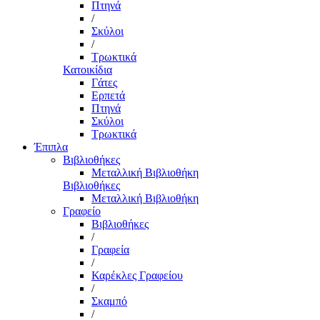
Πτηνά
/
Σκύλοι
/
Τρωκτικά
Κατοικίδια
Γάτες
Ερπετά
Πτηνά
Σκύλοι
Τρωκτικά
Έπιπλα
Βιβλιοθήκες
Μεταλλική Βιβλιοθήκη
Βιβλιοθήκες
Μεταλλική Βιβλιοθήκη
Γραφείο
Βιβλιοθήκες
/
Γραφεία
/
Καρέκλες Γραφείου
/
Σκαμπό
/