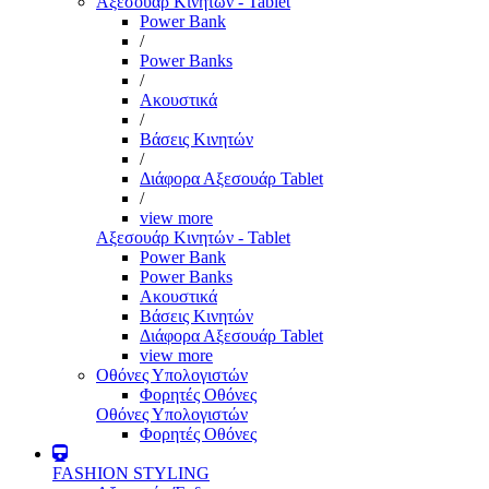
Αξεσουάρ Κινητών - Tablet
Power Bank
/
Power Banks
/
Ακουστικά
/
Βάσεις Κινητών
/
Διάφορα Αξεσουάρ Tablet
/
view more
Αξεσουάρ Κινητών - Tablet
Power Bank
Power Banks
Ακουστικά
Βάσεις Κινητών
Διάφορα Αξεσουάρ Tablet
view more
Οθόνες Υπολογιστών
Φορητές Οθόνες
Οθόνες Υπολογιστών
Φορητές Οθόνες
FASHION STYLING