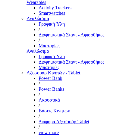
Wearables
Activity Trackers
Smartwatches
Αναλώσιμα
Γραφική Ύλη
/
Διαφημιστικά Σταντ - Αφισοθήκες
/
Μπαταρίες
Αναλώσιμα
Γραφική Ύλη
Διαφημιστικά Σταντ - Αφισοθήκες
Μπαταρίες
Αξεσουάρ Κινητών - Tablet
Power Bank
/
Power Banks
/
Ακουστικά
/
Βάσεις Κινητών
/
Διάφορα Αξεσουάρ Tablet
/
view more