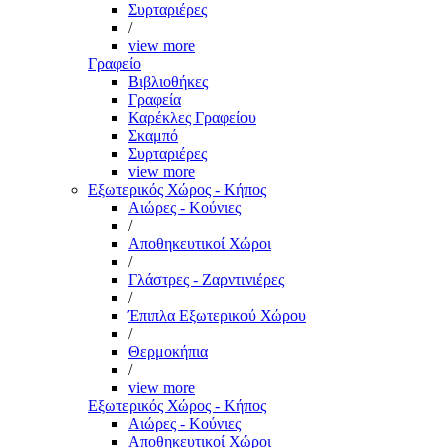
Συρταριέρες
/
view more
Γραφείο
Βιβλιοθήκες
Γραφεία
Καρέκλες Γραφείου
Σκαμπό
Συρταριέρες
view more
Εξωτερικός Χώρος - Κήπος
Αιώρες - Κούνιες
/
Αποθηκευτικοί Χώροι
/
Γλάστρες - Ζαρντινιέρες
/
Έπιπλα Εξωτερικού Χώρου
/
Θερμοκήπια
/
view more
Εξωτερικός Χώρος - Κήπος
Αιώρες - Κούνιες
Αποθηκευτικοί Χώροι