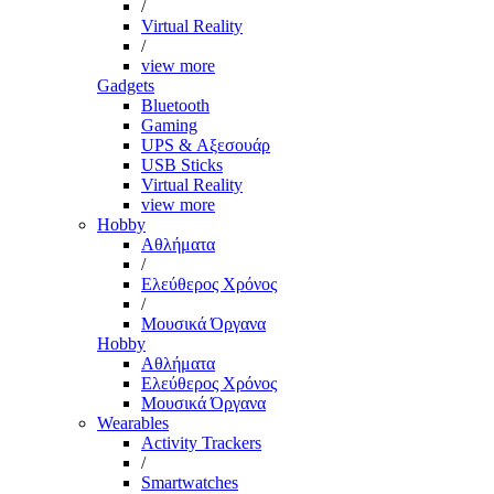
/
Virtual Reality
/
view more
Gadgets
Bluetooth
Gaming
UPS & Αξεσουάρ
USB Sticks
Virtual Reality
view more
Hobby
Αθλήματα
/
Ελεύθερος Χρόνος
/
Μουσικά Όργανα
Hobby
Αθλήματα
Ελεύθερος Χρόνος
Μουσικά Όργανα
Wearables
Activity Trackers
/
Smartwatches