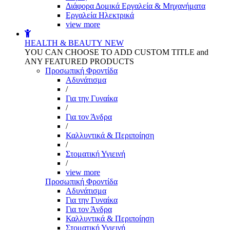
Διάφορα Δομικά Εργαλεία & Μηχανήματα
Εργαλεία Ηλεκτρικά
view more
HEALTH & BEAUTY
NEW
YOU CAN CHOOSE TO ADD CUSTOM TITLE and
ANY FEATURED PRODUCTS
Προσωπική Φροντίδα
Αδυνάτισμα
/
Για την Γυναίκα
/
Για τον Άνδρα
/
Καλλυντικά & Περιποίηση
/
Στοματική Υγιεινή
/
view more
Προσωπική Φροντίδα
Αδυνάτισμα
Για την Γυναίκα
Για τον Άνδρα
Καλλυντικά & Περιποίηση
Στοματική Υγιεινή