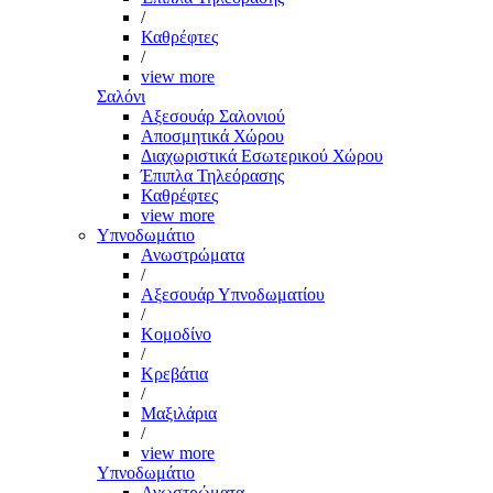
/
Καθρέφτες
/
view more
Σαλόνι
Αξεσουάρ Σαλονιού
Αποσμητικά Χώρου
Διαχωριστικά Εσωτερικού Χώρου
Έπιπλα Τηλεόρασης
Καθρέφτες
view more
Υπνοδωμάτιο
Ανωστρώματα
/
Αξεσουάρ Υπνοδωματίου
/
Κομοδίνο
/
Κρεβάτια
/
Μαξιλάρια
/
view more
Υπνοδωμάτιο
Ανωστρώματα