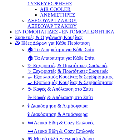
ΣΥΣΚΕΥΕΣ ΨΗΞΗΣ
AIR COOLER
ΑΝΕΜΙΣΤΗΡΕΣ
ΑΞΕΣΟΥΑΡ ΤΖΑΚΙΟΥ
ΑΞΕΣΟΥΑΡ ΤΖΑΚΙΟΥ
ΕΝΤΟΜΟΠΑΓΙΔΕΣ - ΕΝΤΟΜΟΑΠΩΘΗΤΙΚΑ
Συσκευές & Οργάνωση Κουζίνας
🎁 Ιδέες Δώρων για Κάθε Περίσταση
🏠 Τα Απαραίτητα για Κάθε Σπίτι
🏠 Τα Απαραίτητα για Κάθε Σπίτι
✨ Ξεχωριστές & Πρωτότυπες Συσκευές
✨ Ξεχωριστές & Πρωτότυπες Συσκευές
🍳 Εξοπλισμός Κουζίνας & Σερβιρίσματος
🍳 Εξοπλισμός Κουζίνας & Σερβιρίσματος
☕ Καφές & Απόλαυση στο Σπίτι
☕ Καφές & Απόλαυση στο Σπίτι
🕯️ Διακόσμηση & Ατμόσφαιρα
🕯️ Διακόσμηση & Ατμόσφαιρα
🛏️ Λευκά Είδη & Cozy Επιλογές
🛏️ Λευκά Είδη & Cozy Επιλογές
🎀 Μικρά αλλά Ξεχωριστά Δώρα