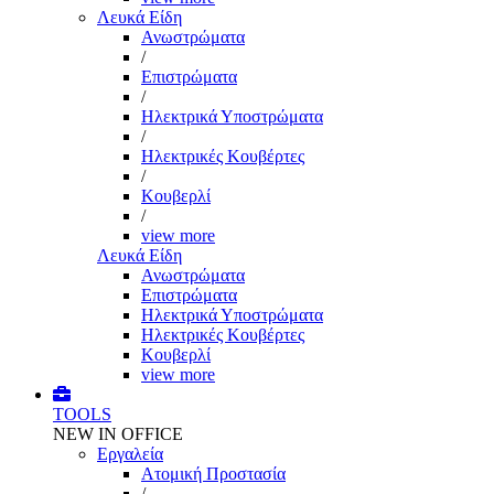
Λευκά Είδη
Ανωστρώματα
/
Επιστρώματα
/
Ηλεκτρικά Υποστρώματα
/
Ηλεκτρικές Κουβέρτες
/
Κουβερλί
/
view more
Λευκά Είδη
Ανωστρώματα
Επιστρώματα
Ηλεκτρικά Υποστρώματα
Ηλεκτρικές Κουβέρτες
Κουβερλί
view more
TOOLS
NEW IN OFFICE
Εργαλεία
Aτομική Προστασία
/