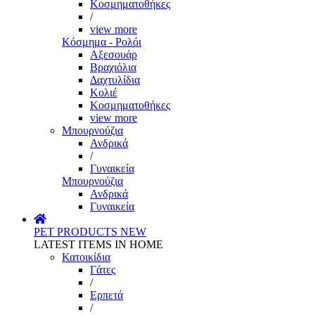
Κοσμηματοθήκες
/
view more
Κόσμημα - Ρολόι
Αξεσουάρ
Βραχιόλια
Δαχτυλίδια
Κολιέ
Κοσμηματοθήκες
view more
Μπουρνούζια
Ανδρικά
/
Γυναικεία
Μπουρνούζια
Ανδρικά
Γυναικεία
PET PRODUCTS
NEW
LATEST ITEMS IN HOME
Κατοικίδια
Γάτες
/
Ερπετά
/