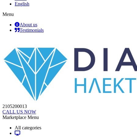
English
Menu
About us
Testimonials
2105200013
CALL US NOW
Marketplace Menu
All categories