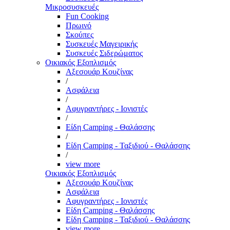
Μικροσυσκευές
Fun Cooking
Πρωινό
Σκούπες
Συσκευές Μαγειρικής
Συσκευές Σιδερώματος
Οικιακός Εξοπλισμός
Αξεσουάρ Κουζίνας
/
Ασφάλεια
/
Αφυγραντήρες - Ιονιστές
/
Είδη Camping - Θαλάσσης
/
Είδη Camping - Ταξιδιού - Θαλάσσης
/
view more
Οικιακός Εξοπλισμός
Αξεσουάρ Κουζίνας
Ασφάλεια
Αφυγραντήρες - Ιονιστές
Είδη Camping - Θαλάσσης
Είδη Camping - Ταξιδιού - Θαλάσσης
view more