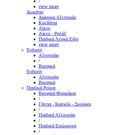
/
view more
Δωμάτιο
Διάφορα Αξεσουάρ
Κρεβάτια
Λίκνο
Λίκνο - Ρηλάξ
Παιδικά Λευκά Είδη
view more
Ένδυση
Αξεσουάρ
/
Βρεφικά
Ένδυση
Αξεσουάρ
Βρεφικά
Παιδικά Ρούχα
Βρεφικά Φορμάκια
/
Γάντια - Κασκόλ - Σκούφοι
/
Παιδικά Αξεσουάρ
/
Παιδικά Εσώρουχα
/