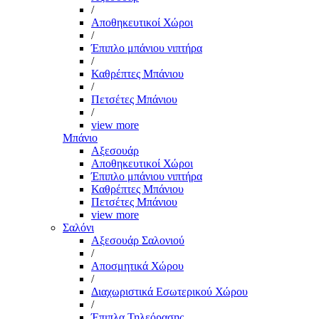
/
Αποθηκευτικοί Χώροι
/
Έπιπλο μπάνιου νιπτήρα
/
Καθρέπτες Μπάνιου
/
Πετσέτες Μπάνιου
/
view more
Μπάνιο
Αξεσουάρ
Αποθηκευτικοί Χώροι
Έπιπλο μπάνιου νιπτήρα
Καθρέπτες Μπάνιου
Πετσέτες Μπάνιου
view more
Σαλόνι
Αξεσουάρ Σαλονιού
/
Αποσμητικά Χώρου
/
Διαχωριστικά Εσωτερικού Χώρου
/
Έπιπλα Τηλεόρασης