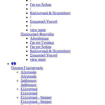
/
Για τον Άνδρα
/
Καλλυντικά & Περιποίηση
/
Στοματική Υγιεινή
/
view more
Προσωπική Φροντίδα
Αδυνάτισμα
Για την Γυναίκα
Για τον Άνδρα
Καλλυντικά & Περιποίηση
Στοματική Υγιεινή
view more
Όργανα Γυμναστικής
Αξεσουάρ
Αξεσουάρ
Διάδρομοι
Διάδρομοι
Ελλειπτικά
Ελλειπτικά
Ελλειπτικά - Stepper
Ελλειπτικά - Stepper