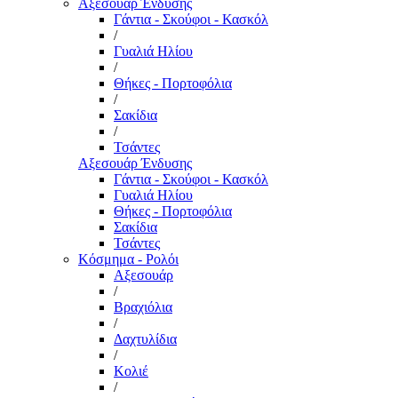
Αξεσουάρ Ένδυσης
Γάντια - Σκούφοι - Κασκόλ
/
Γυαλιά Ηλίου
/
Θήκες - Πορτοφόλια
/
Σακίδια
/
Τσάντες
Αξεσουάρ Ένδυσης
Γάντια - Σκούφοι - Κασκόλ
Γυαλιά Ηλίου
Θήκες - Πορτοφόλια
Σακίδια
Τσάντες
Κόσμημα - Ρολόι
Αξεσουάρ
/
Βραχιόλια
/
Δαχτυλίδια
/
Κολιέ
/