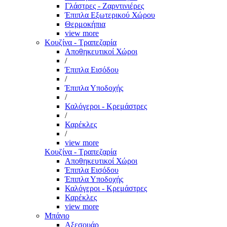
Γλάστρες - Ζαρντινιέρες
Έπιπλα Εξωτερικού Χώρου
Θερμοκήπια
view more
Κουζίνα - Τραπεζαρία
Αποθηκευτικοί Χώροι
/
Έπιπλα Εισόδου
/
Έπιπλα Υποδοχής
/
Καλόγεροι - Κρεμάστρες
/
Καρέκλες
/
view more
Κουζίνα - Τραπεζαρία
Αποθηκευτικοί Χώροι
Έπιπλα Εισόδου
Έπιπλα Υποδοχής
Καλόγεροι - Κρεμάστρες
Καρέκλες
view more
Μπάνιο
Αξεσουάρ