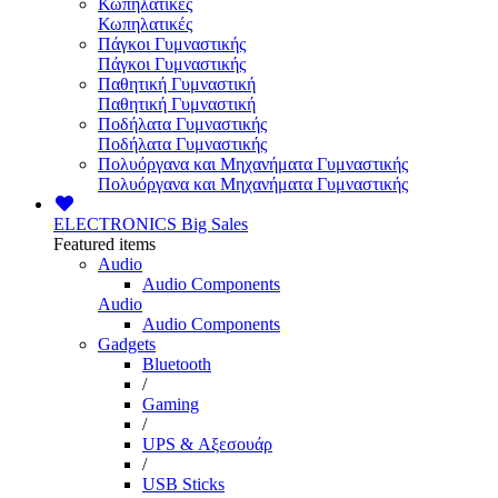
Κωπηλατικές
Κωπηλατικές
Πάγκοι Γυμναστικής
Πάγκοι Γυμναστικής
Παθητική Γυμναστική
Παθητική Γυμναστική
Ποδήλατα Γυμναστικής
Ποδήλατα Γυμναστικής
Πολυόργανα και Μηχανήματα Γυμναστικής
Πολυόργανα και Μηχανήματα Γυμναστικής
ELECTRONICS
Big Sales
Featured items
Audio
Audio Components
Audio
Audio Components
Gadgets
Bluetooth
/
Gaming
/
UPS & Αξεσουάρ
/
USB Sticks