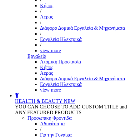
Kήπος
/
Αέρας
/
Διάφορα Δομικά Εργαλεία & Μηχανήματα
/
Εργαλεία Ηλεκτρικά
/
view more
Εργαλεία
Aτομική Προστασία
Kήπος
Αέρας
Διάφορα Δομικά Εργαλεία & Μηχανήματα
Εργαλεία Ηλεκτρικά
view more
HEALTH & BEAUTY
NEW
YOU CAN CHOOSE TO ADD CUSTOM TITLE and
ANY FEATURED PRODUCTS
Προσωπική Φροντίδα
Αδυνάτισμα
/
Για την Γυναίκα