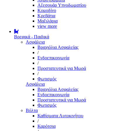
Αξεσουάρ Υπνοδωματίου
Κομοδίνο
Κρεβάτια
Μαξιλάρια
view more
Βρεφικά - Παιδικά
Ασφάλεια
Βραχιόλια Ασφαλείας
/
Ενδοεπικοινωνία
/
Προστατευτικά για Μωρά
/
Φωτισμός
Ασφάλεια
Βραχιόλια Ασφαλείας
Ενδοεπικοινωνία
Προστατευτικά για Μωρά
Φωτισμός
Βόλτα
Καθίσματα Αυτοκινήτου
/
Καρότσια