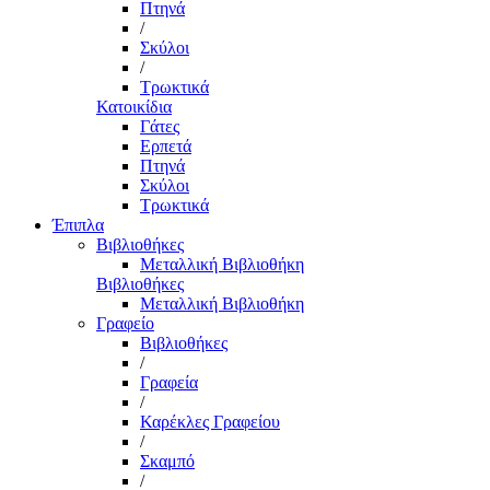
Πτηνά
/
Σκύλοι
/
Τρωκτικά
Κατοικίδια
Γάτες
Ερπετά
Πτηνά
Σκύλοι
Τρωκτικά
Έπιπλα
Βιβλιοθήκες
Μεταλλική Βιβλιοθήκη
Βιβλιοθήκες
Μεταλλική Βιβλιοθήκη
Γραφείο
Βιβλιοθήκες
/
Γραφεία
/
Καρέκλες Γραφείου
/
Σκαμπό
/