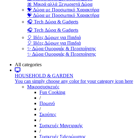
🎀 Μικρά αλλά Ξεχωριστά Δώρα
💝 Δώρα με Προσωπικό Χαρακτήρα
💝 Δώρα με Προσωπικό Χαρακτήρα
🎧 Tech Δώρα & Gadgets
🎧 Tech Δώρα & Gadgets
🎈 Ιδέες Δώρων για Παιδιά
🎈 Ιδέες Δώρων για Παιδιά
✨ Δώρα Ομορφιάς & Περιποίησης
✨ Δώρα Ομορφιάς & Περιποίησης
All categories
HOUSEHOLD & GARDEN
You can simply choose any color for your category icon here
Μικροσυσκευές
Fun Cooking
/
Πρωινό
/
Σκούπες
/
Συσκευές Μαγειρικής
/
Συσκευές Σιδερώματος