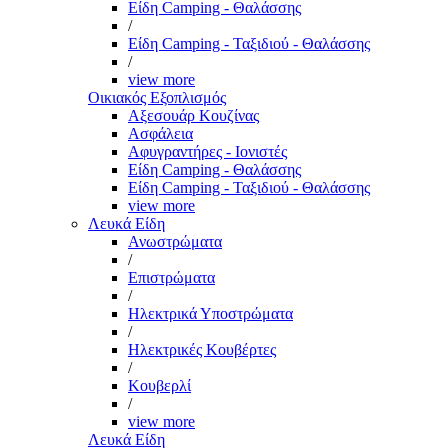
Είδη Camping - Θαλάσσης
/
Είδη Camping - Ταξιδιού - Θαλάσσης
/
view more
Οικιακός Εξοπλισμός
Αξεσουάρ Κουζίνας
Ασφάλεια
Αφυγραντήρες - Ιονιστές
Είδη Camping - Θαλάσσης
Είδη Camping - Ταξιδιού - Θαλάσσης
view more
Λευκά Είδη
Ανωστρώματα
/
Επιστρώματα
/
Ηλεκτρικά Υποστρώματα
/
Ηλεκτρικές Κουβέρτες
/
Κουβερλί
/
view more
Λευκά Είδη