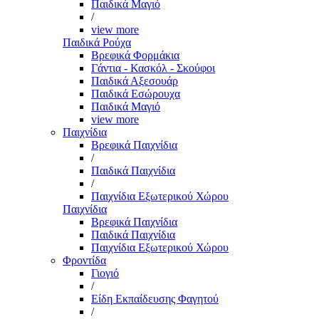
Παιδικά Μαγιό
/
view more
Παιδικά Ρούχα
Βρεφικά Φορμάκια
Γάντια - Κασκόλ - Σκούφοι
Παιδικά Αξεσουάρ
Παιδικά Εσώρουχα
Παιδικά Μαγιό
view more
Παιχνίδια
Βρεφικά Παιχνίδια
/
Παιδικά Παιχνίδια
/
Παιχνίδια Εξωτερικού Χώρου
Παιχνίδια
Βρεφικά Παιχνίδια
Παιδικά Παιχνίδια
Παιχνίδια Εξωτερικού Χώρου
Φροντίδα
Γιογιό
/
Είδη Εκπαίδευσης Φαγητού
/