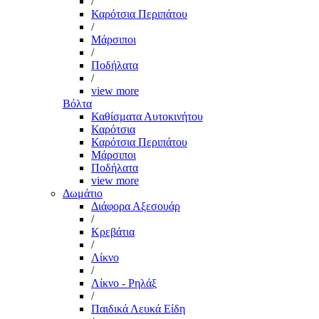
/
Καρότσια Περιπάτου
/
Μάρσιποι
/
Ποδήλατα
/
view more
Βόλτα
Καθίσματα Αυτοκινήτου
Καρότσια
Καρότσια Περιπάτου
Μάρσιποι
Ποδήλατα
view more
Δωμάτιο
Διάφορα Αξεσουάρ
/
Κρεβάτια
/
Λίκνο
/
Λίκνο - Ρηλάξ
/
Παιδικά Λευκά Είδη