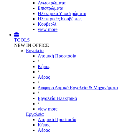
Ανωστρώματα
Επιστρώματα
Ηλεκτρικά Υποστρώματα
Ηλεκτρικές Κουβέρτες
Κουβερλί
view more
TOOLS
NEW IN OFFICE
Εργαλεία
Aτομική Προστασία
/
Kήπος
/
Αέρας
/
Διάφορα Δομικά Εργαλεία & Μηχανήματα
/
Εργαλεία Ηλεκτρικά
/
view more
Εργαλεία
Aτομική Προστασία
Kήπος
Αέρας