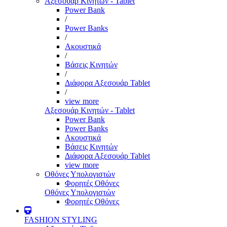
Αξεσουάρ Κινητών - Tablet
Power Bank
/
Power Banks
/
Ακουστικά
/
Βάσεις Κινητών
/
Διάφορα Αξεσουάρ Tablet
/
view more
Αξεσουάρ Κινητών - Tablet
Power Bank
Power Banks
Ακουστικά
Βάσεις Κινητών
Διάφορα Αξεσουάρ Tablet
view more
Οθόνες Υπολογιστών
Φορητές Οθόνες
Οθόνες Υπολογιστών
Φορητές Οθόνες
FASHION STYLING