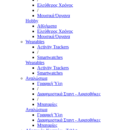
Ελεύθερος Χρόνος
/
Μουσικά Όργανα
Hobby
Αθλήματα
Ελεύθερος Χρόνος
Μουσικά Όργανα
Wearables
Activity Trackers
/
Smartwatches
Wearables
Activity Trackers
Smartwatches
Αναλώσιμα
Γραφική Ύλη
/
Διαφημιστικά Σταντ - Αφισοθήκες
/
Μπαταρίες
Αναλώσιμα
Γραφική Ύλη
Διαφημιστικά Σταντ - Αφισοθήκες
Μπαταρίες