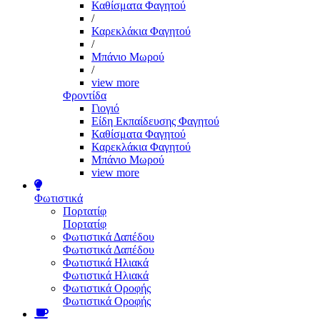
Καθίσματα Φαγητού
/
Καρεκλάκια Φαγητού
/
Μπάνιο Μωρού
/
view more
Φροντίδα
Γιογιό
Είδη Εκπαίδευσης Φαγητού
Καθίσματα Φαγητού
Καρεκλάκια Φαγητού
Μπάνιο Μωρού
view more
Φωτιστικά
Πορτατίφ
Πορτατίφ
Φωτιστικά Δαπέδου
Φωτιστικά Δαπέδου
Φωτιστικά Ηλιακά
Φωτιστικά Ηλιακά
Φωτιστικά Οροφής
Φωτιστικά Οροφής