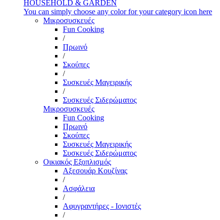
HOUSEHOLD & GARDEN
You can simply choose any color for your category icon here
Μικροσυσκευές
Fun Cooking
/
Πρωινό
/
Σκούπες
/
Συσκευές Μαγειρικής
/
Συσκευές Σιδερώματος
Μικροσυσκευές
Fun Cooking
Πρωινό
Σκούπες
Συσκευές Μαγειρικής
Συσκευές Σιδερώματος
Οικιακός Εξοπλισμός
Αξεσουάρ Κουζίνας
/
Ασφάλεια
/
Αφυγραντήρες - Ιονιστές
/