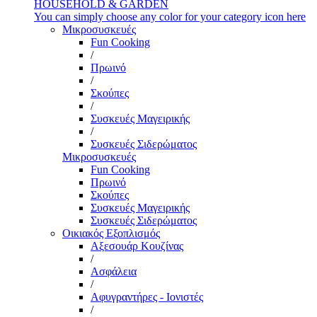
HOUSEHOLD & GARDEN
You can simply choose any color for your category icon here
Μικροσυσκευές
Fun Cooking
/
Πρωινό
/
Σκούπες
/
Συσκευές Μαγειρικής
/
Συσκευές Σιδερώματος
Μικροσυσκευές
Fun Cooking
Πρωινό
Σκούπες
Συσκευές Μαγειρικής
Συσκευές Σιδερώματος
Οικιακός Εξοπλισμός
Αξεσουάρ Κουζίνας
/
Ασφάλεια
/
Αφυγραντήρες - Ιονιστές
/