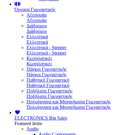
Όργανα Γυμναστικής
Αξεσουάρ
Αξεσουάρ
Διάδρομοι
Διάδρομοι
Ελλειπτικά
Ελλειπτικά
Ελλειπτικά - Stepper
Ελλειπτικά - Stepper
Κωπηλατικές
Κωπηλατικές
Πάγκοι Γυμναστικής
Πάγκοι Γυμναστικής
Παθητική Γυμναστική
Παθητική Γυμναστική
Ποδήλατα Γυμναστικής
Ποδήλατα Γυμναστικής
Πολυόργανα και Μηχανήματα Γυμναστικής
Πολυόργανα και Μηχανήματα Γυμναστικής
ELECTRONICS
Big Sales
Featured items
Audio
Audio Components