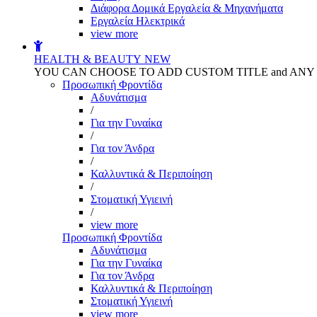
Διάφορα Δομικά Εργαλεία & Μηχανήματα
Εργαλεία Ηλεκτρικά
view more
HEALTH & BEAUTY
NEW
YOU CAN CHOOSE TO ADD CUSTOM TITLE and AN
Προσωπική Φροντίδα
Αδυνάτισμα
/
Για την Γυναίκα
/
Για τον Άνδρα
/
Καλλυντικά & Περιποίηση
/
Στοματική Υγιεινή
/
view more
Προσωπική Φροντίδα
Αδυνάτισμα
Για την Γυναίκα
Για τον Άνδρα
Καλλυντικά & Περιποίηση
Στοματική Υγιεινή
view more