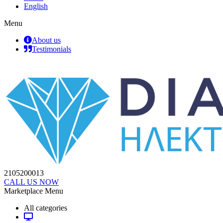
English
Menu
About us
Testimonials
2105200013
CALL US NOW
Marketplace Menu
All categories