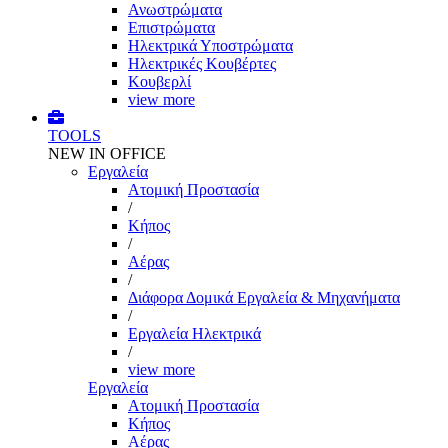
Ανωστρώματα
Επιστρώματα
Ηλεκτρικά Υποστρώματα
Ηλεκτρικές Κουβέρτες
Κουβερλί
view more
TOOLS
NEW IN OFFICE
Εργαλεία
Aτομική Προστασία
/
Kήπος
/
Αέρας
/
Διάφορα Δομικά Εργαλεία & Μηχανήματα
/
Εργαλεία Ηλεκτρικά
/
view more
Εργαλεία
Aτομική Προστασία
Kήπος
Αέρας