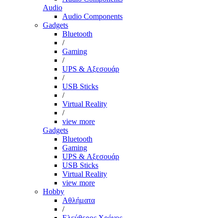
Audio
Audio Components
Gadgets
Bluetooth
/
Gaming
/
UPS & Αξεσουάρ
/
USB Sticks
/
Virtual Reality
/
view more
Gadgets
Bluetooth
Gaming
UPS & Αξεσουάρ
USB Sticks
Virtual Reality
view more
Hobby
Αθλήματα
/
Ελεύθερος Χρόνος