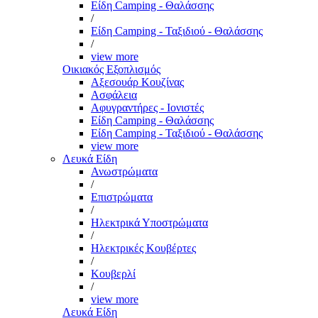
Είδη Camping - Θαλάσσης
/
Είδη Camping - Ταξιδιού - Θαλάσσης
/
view more
Οικιακός Εξοπλισμός
Αξεσουάρ Κουζίνας
Ασφάλεια
Αφυγραντήρες - Ιονιστές
Είδη Camping - Θαλάσσης
Είδη Camping - Ταξιδιού - Θαλάσσης
view more
Λευκά Είδη
Ανωστρώματα
/
Επιστρώματα
/
Ηλεκτρικά Υποστρώματα
/
Ηλεκτρικές Κουβέρτες
/
Κουβερλί
/
view more
Λευκά Είδη