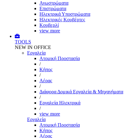
Ανωστρώματα
Επιστρώματα
Ηλεκτρικά Υποστρώματα
Ηλεκτρικές Κουβέρτες
Κουβερλί
view more
TOOLS
NEW IN OFFICE
Εργαλεία
Aτομική Προστασία
/
Kήπος
/
Αέρας
/
Διάφορα Δομικά Εργαλεία & Μηχανήματα
/
Εργαλεία Ηλεκτρικά
/
view more
Εργαλεία
Aτομική Προστασία
Kήπος
Αέρας