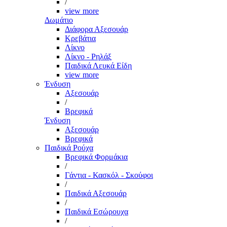
/
view more
Δωμάτιο
Διάφορα Αξεσουάρ
Κρεβάτια
Λίκνο
Λίκνο - Ρηλάξ
Παιδικά Λευκά Είδη
view more
Ένδυση
Αξεσουάρ
/
Βρεφικά
Ένδυση
Αξεσουάρ
Βρεφικά
Παιδικά Ρούχα
Βρεφικά Φορμάκια
/
Γάντια - Κασκόλ - Σκούφοι
/
Παιδικά Αξεσουάρ
/
Παιδικά Εσώρουχα
/