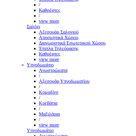
/
Καθρέφτες
/
view more
Σαλόνι
Αξεσουάρ Σαλονιού
Αποσμητικά Χώρου
Διαχωριστικά Εσωτερικού Χώρου
Έπιπλα Τηλεόρασης
Καθρέφτες
view more
Υπνοδωμάτιο
Ανωστρώματα
/
Αξεσουάρ Υπνοδωματίου
/
Κομοδίνο
/
Κρεβάτια
/
Μαξιλάρια
/
view more
Υπνοδωμάτιο
Ανωστρώματα