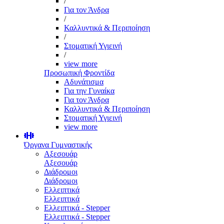
/
Για τον Άνδρα
/
Καλλυντικά & Περιποίηση
/
Στοματική Υγιεινή
/
view more
Προσωπική Φροντίδα
Αδυνάτισμα
Για την Γυναίκα
Για τον Άνδρα
Καλλυντικά & Περιποίηση
Στοματική Υγιεινή
view more
Όργανα Γυμναστικής
Αξεσουάρ
Αξεσουάρ
Διάδρομοι
Διάδρομοι
Ελλειπτικά
Ελλειπτικά
Ελλειπτικά - Stepper
Ελλειπτικά - Stepper