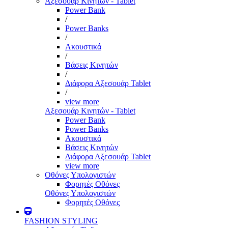
Αξεσουάρ Κινητών - Tablet
Power Bank
/
Power Banks
/
Ακουστικά
/
Βάσεις Κινητών
/
Διάφορα Αξεσουάρ Tablet
/
view more
Αξεσουάρ Κινητών - Tablet
Power Bank
Power Banks
Ακουστικά
Βάσεις Κινητών
Διάφορα Αξεσουάρ Tablet
view more
Οθόνες Υπολογιστών
Φορητές Οθόνες
Οθόνες Υπολογιστών
Φορητές Οθόνες
FASHION STYLING