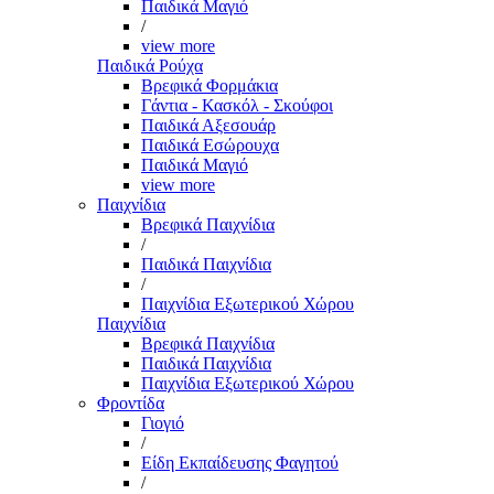
Παιδικά Μαγιό
/
view more
Παιδικά Ρούχα
Βρεφικά Φορμάκια
Γάντια - Κασκόλ - Σκούφοι
Παιδικά Αξεσουάρ
Παιδικά Εσώρουχα
Παιδικά Μαγιό
view more
Παιχνίδια
Βρεφικά Παιχνίδια
/
Παιδικά Παιχνίδια
/
Παιχνίδια Εξωτερικού Χώρου
Παιχνίδια
Βρεφικά Παιχνίδια
Παιδικά Παιχνίδια
Παιχνίδια Εξωτερικού Χώρου
Φροντίδα
Γιογιό
/
Είδη Εκπαίδευσης Φαγητού
/