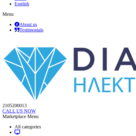
English
Menu
About us
Testimonials
2105200013
CALL US NOW
Marketplace Menu
All categories