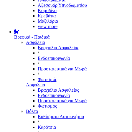
Αξεσουάρ Υπνοδωματίου
Κομοδίνο
Κρεβάτια
Μαξιλάρια
view more
Βρεφικά - Παιδικά
Ασφάλεια
Βραχιόλια Ασφαλείας
/
Ενδοεπικοινωνία
/
Προστατευτικά για Μωρά
/
Φωτισμός
Ασφάλεια
Βραχιόλια Ασφαλείας
Ενδοεπικοινωνία
Προστατευτικά για Μωρά
Φωτισμός
Βόλτα
Καθίσματα Αυτοκινήτου
/
Καρότσια