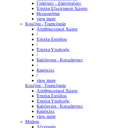
Γλάστρες - Ζαρντινιέρες
Έπιπλα Εξωτερικού Χώρου
Θερμοκήπια
view more
Κουζίνα - Τραπεζαρία
Αποθηκευτικοί Χώροι
/
Έπιπλα Εισόδου
/
Έπιπλα Υποδοχής
/
Καλόγεροι - Κρεμάστρες
/
Καρέκλες
/
view more
Κουζίνα - Τραπεζαρία
Αποθηκευτικοί Χώροι
Έπιπλα Εισόδου
Έπιπλα Υποδοχής
Καλόγεροι - Κρεμάστρες
Καρέκλες
view more
Μπάνιο
Αξεσουάρ