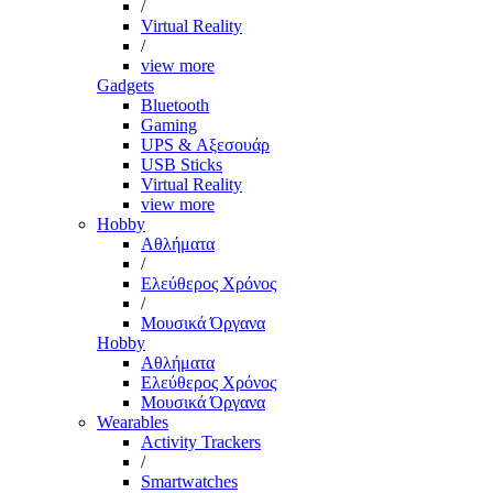
/
Virtual Reality
/
view more
Gadgets
Bluetooth
Gaming
UPS & Αξεσουάρ
USB Sticks
Virtual Reality
view more
Hobby
Αθλήματα
/
Ελεύθερος Χρόνος
/
Μουσικά Όργανα
Hobby
Αθλήματα
Ελεύθερος Χρόνος
Μουσικά Όργανα
Wearables
Activity Trackers
/
Smartwatches