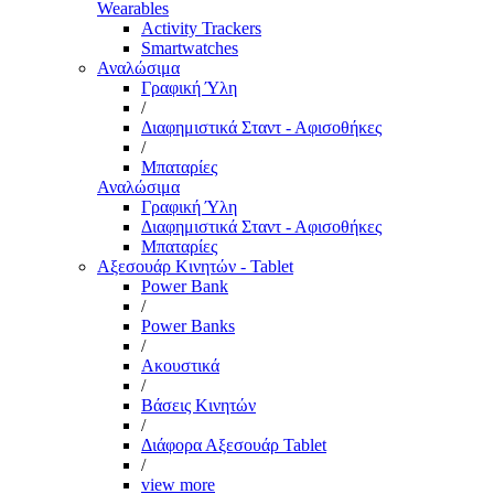
Wearables
Activity Trackers
Smartwatches
Αναλώσιμα
Γραφική Ύλη
/
Διαφημιστικά Σταντ - Αφισοθήκες
/
Μπαταρίες
Αναλώσιμα
Γραφική Ύλη
Διαφημιστικά Σταντ - Αφισοθήκες
Μπαταρίες
Αξεσουάρ Κινητών - Tablet
Power Bank
/
Power Banks
/
Ακουστικά
/
Βάσεις Κινητών
/
Διάφορα Αξεσουάρ Tablet
/
view more