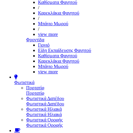
Καθίσματα Φαγητού
/
Καρεκλάκια Φαγητού
/
Μπάνιο Μωρού
/
view more
Φροντίδα
Γιογιό
Είδη Εκπαίδευσης Φαγητού
Καθίσματα Φαγητού
Καρεκλάκια Φαγητού
Μπάνιο Μωρού
view more
Φωτιστικά
Πορτατίφ
Πορτατίφ
Φωτιστικά Δαπέδου
Φωτιστικά Δαπέδου
Φωτιστικά Ηλιακά
Φωτιστικά Ηλιακά
Φωτιστικά Οροφής
Φωτιστικά Οροφής