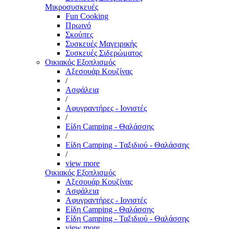
Μικροσυσκευές
Fun Cooking
Πρωινό
Σκούπες
Συσκευές Μαγειρικής
Συσκευές Σιδερώματος
Οικιακός Εξοπλισμός
Αξεσουάρ Κουζίνας
/
Ασφάλεια
/
Αφυγραντήρες - Ιονιστές
/
Είδη Camping - Θαλάσσης
/
Είδη Camping - Ταξιδιού - Θαλάσσης
/
view more
Οικιακός Εξοπλισμός
Αξεσουάρ Κουζίνας
Ασφάλεια
Αφυγραντήρες - Ιονιστές
Είδη Camping - Θαλάσσης
Είδη Camping - Ταξιδιού - Θαλάσσης
view more