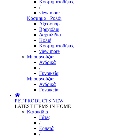
Κοσμηματοθήκες
/
view more
Κόσμημα - Ρολόι
Αξεσουάρ
Βραχιόλια
Δαχτυλίδια
Κολιέ
Κοσμηματοθήκες
view more
Μπουρνούζια
Ανδρικά
/
Γυναικεία
Μπουρνούζια
Ανδρικά
Γυναικεία
PET PRODUCTS
NEW
LATEST ITEMS IN HOME
Κατοικίδια
Γάτες
/
Ερπετά
/