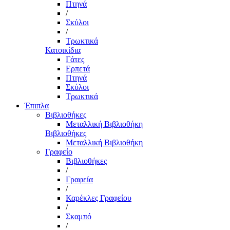
Πτηνά
/
Σκύλοι
/
Τρωκτικά
Κατοικίδια
Γάτες
Ερπετά
Πτηνά
Σκύλοι
Τρωκτικά
Έπιπλα
Βιβλιοθήκες
Μεταλλική Βιβλιοθήκη
Βιβλιοθήκες
Μεταλλική Βιβλιοθήκη
Γραφείο
Βιβλιοθήκες
/
Γραφεία
/
Καρέκλες Γραφείου
/
Σκαμπό
/