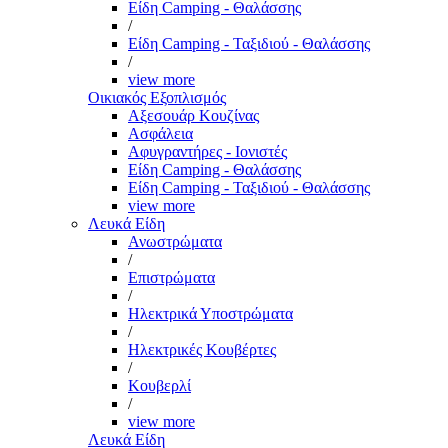
Είδη Camping - Θαλάσσης
/
Είδη Camping - Ταξιδιού - Θαλάσσης
/
view more
Οικιακός Εξοπλισμός
Αξεσουάρ Κουζίνας
Ασφάλεια
Αφυγραντήρες - Ιονιστές
Είδη Camping - Θαλάσσης
Είδη Camping - Ταξιδιού - Θαλάσσης
view more
Λευκά Είδη
Ανωστρώματα
/
Επιστρώματα
/
Ηλεκτρικά Υποστρώματα
/
Ηλεκτρικές Κουβέρτες
/
Κουβερλί
/
view more
Λευκά Είδη