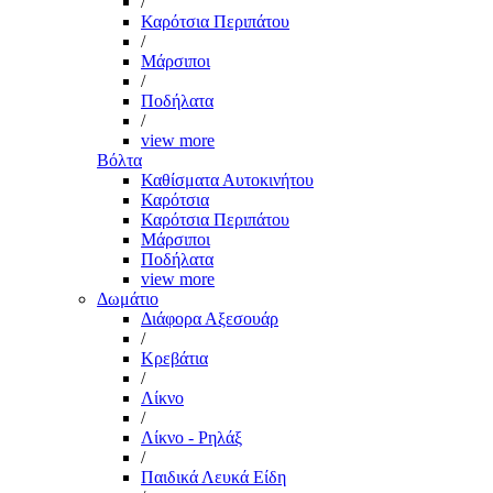
/
Καρότσια Περιπάτου
/
Μάρσιποι
/
Ποδήλατα
/
view more
Βόλτα
Καθίσματα Αυτοκινήτου
Καρότσια
Καρότσια Περιπάτου
Μάρσιποι
Ποδήλατα
view more
Δωμάτιο
Διάφορα Αξεσουάρ
/
Κρεβάτια
/
Λίκνο
/
Λίκνο - Ρηλάξ
/
Παιδικά Λευκά Είδη