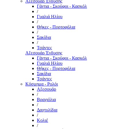
Αξεσουάρ Ένδυσης
Γάντια - Σκούφοι - Κασκόλ
/
Γυαλιά Ηλίου
/
Θήκες - Πορτοφόλια
/
Σακίδια
/
Τσάντες
Αξεσουάρ Ένδυσης
Γάντια - Σκούφοι - Κασκόλ
Γυαλιά Ηλίου
Θήκες - Πορτοφόλια
Σακίδια
Τσάντες
Κόσμημα - Ρολόι
Αξεσουάρ
/
Βραχιόλια
/
Δαχτυλίδια
/
Κολιέ
/