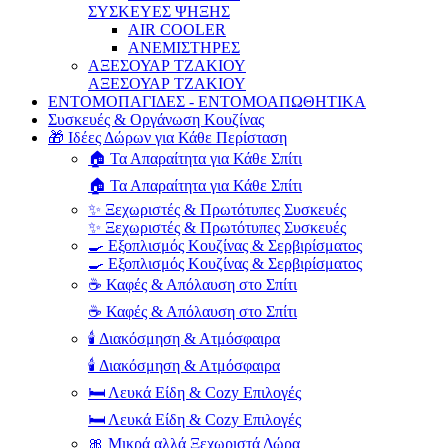
ΣΥΣΚΕΥΕΣ ΨΗΞΗΣ
AIR COOLER
ΑΝΕΜΙΣΤΗΡΕΣ
ΑΞΕΣΟΥΑΡ ΤΖΑΚΙΟΥ
ΑΞΕΣΟΥΑΡ ΤΖΑΚΙΟΥ
ΕΝΤΟΜΟΠΑΓΙΔΕΣ - ΕΝΤΟΜΟΑΠΩΘΗΤΙΚΑ
Συσκευές & Οργάνωση Κουζίνας
🎁 Ιδέες Δώρων για Κάθε Περίσταση
🏠 Τα Απαραίτητα για Κάθε Σπίτι
🏠 Τα Απαραίτητα για Κάθε Σπίτι
✨ Ξεχωριστές & Πρωτότυπες Συσκευές
✨ Ξεχωριστές & Πρωτότυπες Συσκευές
🍳 Εξοπλισμός Κουζίνας & Σερβιρίσματος
🍳 Εξοπλισμός Κουζίνας & Σερβιρίσματος
☕ Καφές & Απόλαυση στο Σπίτι
☕ Καφές & Απόλαυση στο Σπίτι
🕯️ Διακόσμηση & Ατμόσφαιρα
🕯️ Διακόσμηση & Ατμόσφαιρα
🛏️ Λευκά Είδη & Cozy Επιλογές
🛏️ Λευκά Είδη & Cozy Επιλογές
🎀 Μικρά αλλά Ξεχωριστά Δώρα