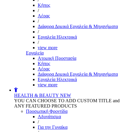
Kήπος
/
Αέρας
/
Διάφορα Δομικά Εργαλεία & Μηχανήματα
/
Εργαλεία Ηλεκτρικά
/
view more
Εργαλεία
Aτομική Προστασία
Kήπος
Αέρας
Διάφορα Δομικά Εργαλεία & Μηχανήματα
Εργαλεία Ηλεκτρικά
view more
HEALTH & BEAUTY
NEW
YOU CAN CHOOSE TO ADD CUSTOM TITLE and
ANY FEATURED PRODUCTS
Προσωπική Φροντίδα
Αδυνάτισμα
/
Για την Γυναίκα