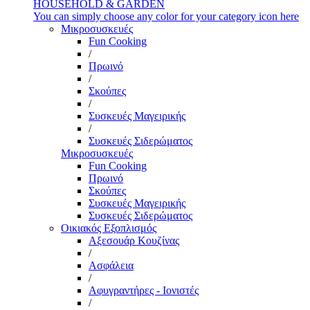
HOUSEHOLD & GARDEN
You can simply choose any color for your category icon here
Μικροσυσκευές
Fun Cooking
/
Πρωινό
/
Σκούπες
/
Συσκευές Μαγειρικής
/
Συσκευές Σιδερώματος
Μικροσυσκευές
Fun Cooking
Πρωινό
Σκούπες
Συσκευές Μαγειρικής
Συσκευές Σιδερώματος
Οικιακός Εξοπλισμός
Αξεσουάρ Κουζίνας
/
Ασφάλεια
/
Αφυγραντήρες - Ιονιστές
/