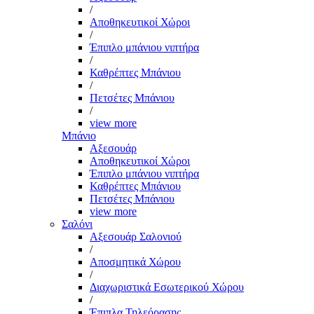
/
Αποθηκευτικοί Χώροι
/
Έπιπλο μπάνιου νιπτήρα
/
Καθρέπτες Μπάνιου
/
Πετσέτες Μπάνιου
/
view more
Μπάνιο
Αξεσουάρ
Αποθηκευτικοί Χώροι
Έπιπλο μπάνιου νιπτήρα
Καθρέπτες Μπάνιου
Πετσέτες Μπάνιου
view more
Σαλόνι
Αξεσουάρ Σαλονιού
/
Αποσμητικά Χώρου
/
Διαχωριστικά Εσωτερικού Χώρου
/
Έπιπλα Τηλεόρασης