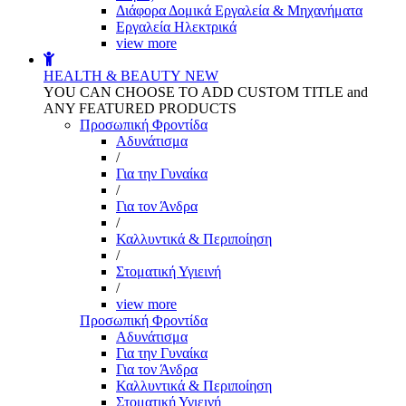
Διάφορα Δομικά Εργαλεία & Μηχανήματα
Εργαλεία Ηλεκτρικά
view more
HEALTH & BEAUTY
NEW
YOU CAN CHOOSE TO ADD CUSTOM TITLE and
ANY FEATURED PRODUCTS
Προσωπική Φροντίδα
Αδυνάτισμα
/
Για την Γυναίκα
/
Για τον Άνδρα
/
Καλλυντικά & Περιποίηση
/
Στοματική Υγιεινή
/
view more
Προσωπική Φροντίδα
Αδυνάτισμα
Για την Γυναίκα
Για τον Άνδρα
Καλλυντικά & Περιποίηση
Στοματική Υγιεινή