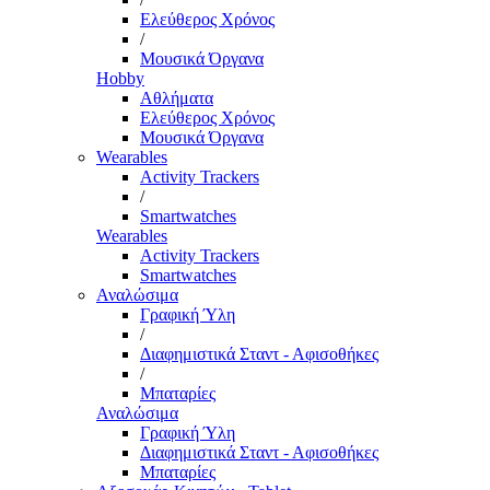
Ελεύθερος Χρόνος
/
Μουσικά Όργανα
Hobby
Αθλήματα
Ελεύθερος Χρόνος
Μουσικά Όργανα
Wearables
Activity Trackers
/
Smartwatches
Wearables
Activity Trackers
Smartwatches
Αναλώσιμα
Γραφική Ύλη
/
Διαφημιστικά Σταντ - Αφισοθήκες
/
Μπαταρίες
Αναλώσιμα
Γραφική Ύλη
Διαφημιστικά Σταντ - Αφισοθήκες
Μπαταρίες