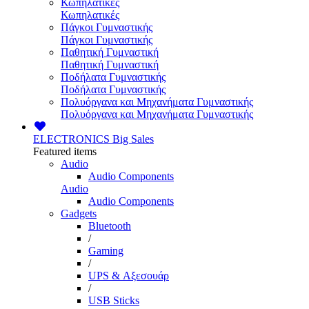
Κωπηλατικές
Κωπηλατικές
Πάγκοι Γυμναστικής
Πάγκοι Γυμναστικής
Παθητική Γυμναστική
Παθητική Γυμναστική
Ποδήλατα Γυμναστικής
Ποδήλατα Γυμναστικής
Πολυόργανα και Μηχανήματα Γυμναστικής
Πολυόργανα και Μηχανήματα Γυμναστικής
ELECTRONICS
Big Sales
Featured items
Audio
Audio Components
Audio
Audio Components
Gadgets
Bluetooth
/
Gaming
/
UPS & Αξεσουάρ
/
USB Sticks