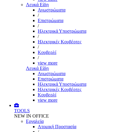
Λευκά Είδη
Ανωστρώματα
/
Επιστρώματα
/
Ηλεκτρικά Υποστρώματα
/
Ηλεκτρικές Κουβέρτες
/
Κουβερλί
/
view more
Λευκά Είδη
Ανωστρώματα
Επιστρώματα
Ηλεκτρικά Υποστρώματα
Ηλεκτρικές Κουβέρτες
Κουβερλί
view more
TOOLS
NEW IN OFFICE
Εργαλεία
Aτομική Προστασία
/