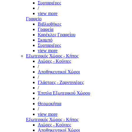
Συρταριέρες
/
view more
Γραφείο
Βιβλιοθήκες
Γραφεία
Καρέκλες Γραφείου
Σκαμπό
Συρταριέρες
view more
Εξωτερικός Χώρος - Κήπος
Αιώρες - Κούνιες
/
Αποθηκευτικοί Χώροι
/
Γλάστρες - Ζαρντινιέρες
/
Έπιπλα Εξωτερικού Χώρου
/
Θερμοκήπια
/
view more
Εξωτερικός Χώρος - Κήπος
Αιώρες - Κούνιες
Αποθηκευτικοί Χώροι