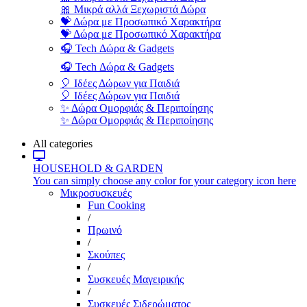
🎀 Μικρά αλλά Ξεχωριστά Δώρα
💝 Δώρα με Προσωπικό Χαρακτήρα
💝 Δώρα με Προσωπικό Χαρακτήρα
🎧 Tech Δώρα & Gadgets
🎧 Tech Δώρα & Gadgets
🎈 Ιδέες Δώρων για Παιδιά
🎈 Ιδέες Δώρων για Παιδιά
✨ Δώρα Ομορφιάς & Περιποίησης
✨ Δώρα Ομορφιάς & Περιποίησης
All categories
HOUSEHOLD & GARDEN
You can simply choose any color for your category icon here
Μικροσυσκευές
Fun Cooking
/
Πρωινό
/
Σκούπες
/
Συσκευές Μαγειρικής
/
Συσκευές Σιδερώματος