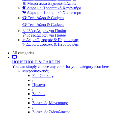
🎀 Μικρά αλλά Ξεχωριστά Δώρα
💝 Δώρα με Προσωπικό Χαρακτήρα
💝 Δώρα με Προσωπικό Χαρακτήρα
🎧 Tech Δώρα & Gadgets
🎧 Tech Δώρα & Gadgets
🎈 Ιδέες Δώρων για Παιδιά
🎈 Ιδέες Δώρων για Παιδιά
✨ Δώρα Ομορφιάς & Περιποίησης
✨ Δώρα Ομορφιάς & Περιποίησης
All categories
HOUSEHOLD & GARDEN
You can simply choose any color for your category icon here
Μικροσυσκευές
Fun Cooking
/
Πρωινό
/
Σκούπες
/
Συσκευές Μαγειρικής
/
Συσκευές Σιδερώματος