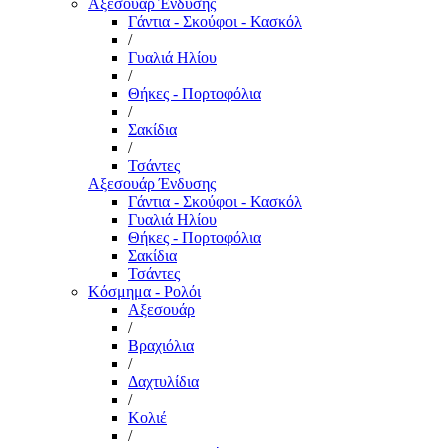
Αξεσουάρ Ένδυσης
Γάντια - Σκούφοι - Κασκόλ
/
Γυαλιά Ηλίου
/
Θήκες - Πορτοφόλια
/
Σακίδια
/
Τσάντες
Αξεσουάρ Ένδυσης
Γάντια - Σκούφοι - Κασκόλ
Γυαλιά Ηλίου
Θήκες - Πορτοφόλια
Σακίδια
Τσάντες
Κόσμημα - Ρολόι
Αξεσουάρ
/
Βραχιόλια
/
Δαχτυλίδια
/
Κολιέ
/