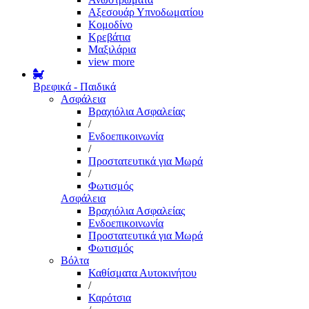
Αξεσουάρ Υπνοδωματίου
Κομοδίνο
Κρεβάτια
Μαξιλάρια
view more
Βρεφικά - Παιδικά
Ασφάλεια
Βραχιόλια Ασφαλείας
/
Ενδοεπικοινωνία
/
Προστατευτικά για Μωρά
/
Φωτισμός
Ασφάλεια
Βραχιόλια Ασφαλείας
Ενδοεπικοινωνία
Προστατευτικά για Μωρά
Φωτισμός
Βόλτα
Καθίσματα Αυτοκινήτου
/
Καρότσια