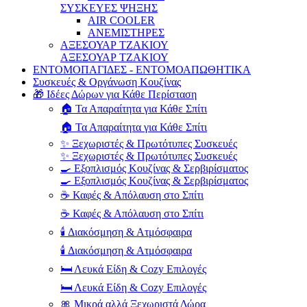
ΣΥΣΚΕΥΕΣ ΨΗΞΗΣ
AIR COOLER
ΑΝΕΜΙΣΤΗΡΕΣ
ΑΞΕΣΟΥΑΡ ΤΖΑΚΙΟΥ
ΑΞΕΣΟΥΑΡ ΤΖΑΚΙΟΥ
ΕΝΤΟΜΟΠΑΓΙΔΕΣ - ΕΝΤΟΜΟΑΠΩΘΗΤΙΚΑ
Συσκευές & Οργάνωση Κουζίνας
🎁 Ιδέες Δώρων για Κάθε Περίσταση
🏠 Τα Απαραίτητα για Κάθε Σπίτι
🏠 Τα Απαραίτητα για Κάθε Σπίτι
✨ Ξεχωριστές & Πρωτότυπες Συσκευές
✨ Ξεχωριστές & Πρωτότυπες Συσκευές
🍳 Εξοπλισμός Κουζίνας & Σερβιρίσματος
🍳 Εξοπλισμός Κουζίνας & Σερβιρίσματος
☕ Καφές & Απόλαυση στο Σπίτι
☕ Καφές & Απόλαυση στο Σπίτι
🕯️ Διακόσμηση & Ατμόσφαιρα
🕯️ Διακόσμηση & Ατμόσφαιρα
🛏️ Λευκά Είδη & Cozy Επιλογές
🛏️ Λευκά Είδη & Cozy Επιλογές
🎀 Μικρά αλλά Ξεχωριστά Δώρα