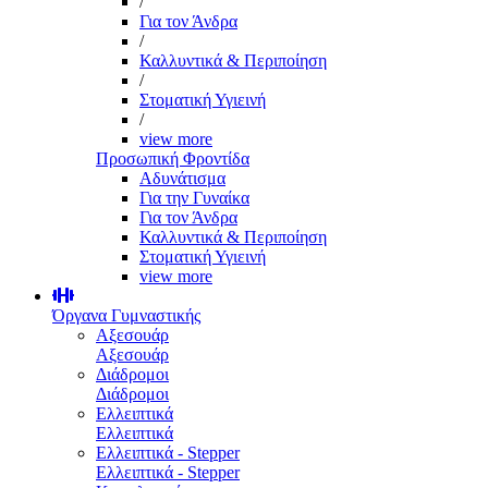
/
Για τον Άνδρα
/
Καλλυντικά & Περιποίηση
/
Στοματική Υγιεινή
/
view more
Προσωπική Φροντίδα
Αδυνάτισμα
Για την Γυναίκα
Για τον Άνδρα
Καλλυντικά & Περιποίηση
Στοματική Υγιεινή
view more
Όργανα Γυμναστικής
Αξεσουάρ
Αξεσουάρ
Διάδρομοι
Διάδρομοι
Ελλειπτικά
Ελλειπτικά
Ελλειπτικά - Stepper
Ελλειπτικά - Stepper