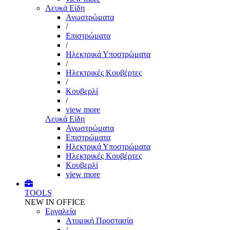
Λευκά Είδη
Ανωστρώματα
/
Επιστρώματα
/
Ηλεκτρικά Υποστρώματα
/
Ηλεκτρικές Κουβέρτες
/
Κουβερλί
/
view more
Λευκά Είδη
Ανωστρώματα
Επιστρώματα
Ηλεκτρικά Υποστρώματα
Ηλεκτρικές Κουβέρτες
Κουβερλί
view more
TOOLS
NEW IN OFFICE
Εργαλεία
Aτομική Προστασία
/