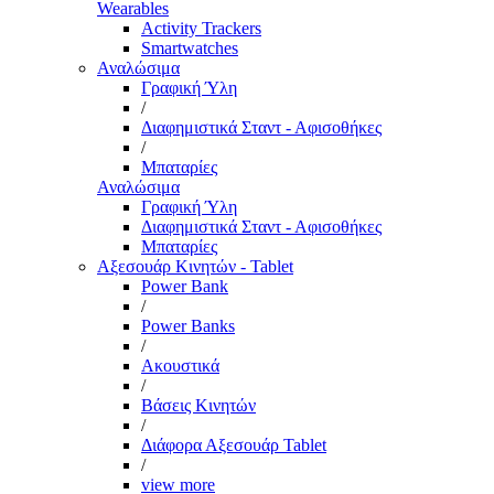
Wearables
Activity Trackers
Smartwatches
Αναλώσιμα
Γραφική Ύλη
/
Διαφημιστικά Σταντ - Αφισοθήκες
/
Μπαταρίες
Αναλώσιμα
Γραφική Ύλη
Διαφημιστικά Σταντ - Αφισοθήκες
Μπαταρίες
Αξεσουάρ Κινητών - Tablet
Power Bank
/
Power Banks
/
Ακουστικά
/
Βάσεις Κινητών
/
Διάφορα Αξεσουάρ Tablet
/
view more