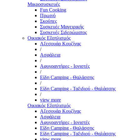
Μικροσυσκευές
Fun Cooking
Πρωινό
Σκούπες
Συσκευές Μαγειρικής
Συσκευές Σιδερώματος
Οικιακός Εξοπλισμός
Αξεσουάρ Κουζίνας
/
Ασφάλεια
/
Αφυγραντήρες - Ιονιστές
/
Είδη Camping - Θαλάσσης
/
Είδη Camping - Ταξιδιού - Θαλάσσης
/
view more
Οικιακός Εξοπλισμός
Αξεσουάρ Κουζίνας
Ασφάλεια
Αφυγραντήρες - Ιονιστές
Είδη Camping - Θαλάσσης
Είδη Camping - Ταξιδιού - Θαλάσσης
view more