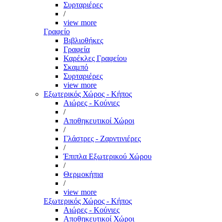
Συρταριέρες
/
view more
Γραφείο
Βιβλιοθήκες
Γραφεία
Καρέκλες Γραφείου
Σκαμπό
Συρταριέρες
view more
Εξωτερικός Χώρος - Κήπος
Αιώρες - Κούνιες
/
Αποθηκευτικοί Χώροι
/
Γλάστρες - Ζαρντινιέρες
/
Έπιπλα Εξωτερικού Χώρου
/
Θερμοκήπια
/
view more
Εξωτερικός Χώρος - Κήπος
Αιώρες - Κούνιες
Αποθηκευτικοί Χώροι