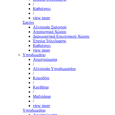
/
Καθρέφτες
/
view more
Σαλόνι
Αξεσουάρ Σαλονιού
Αποσμητικά Χώρου
Διαχωριστικά Εσωτερικού Χώρου
Έπιπλα Τηλεόρασης
Καθρέφτες
view more
Υπνοδωμάτιο
Ανωστρώματα
/
Αξεσουάρ Υπνοδωματίου
/
Κομοδίνο
/
Κρεβάτια
/
Μαξιλάρια
/
view more
Υπνοδωμάτιο
Ανωστρώματα