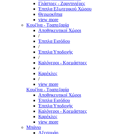
Γλάστρες - Ζαρντινιέρες
Έπιπλα Εξωτερικού Χώρου
Θερμοκήπια
view more
Κουζίνα - Τραπεζαρία
Αποθηκευτικοί Χώροι
/
Έπιπλα Εισόδου
/
Έπιπλα Υποδοχής
/
Καλόγεροι - Κρεμάστρες
/
Καρέκλες
/
view more
Κουζίνα - Τραπεζαρία
Αποθηκευτικοί Χώροι
Έπιπλα Εισόδου
Έπιπλα Υποδοχής
Καλόγεροι - Κρεμάστρες
Καρέκλες
view more
Μπάνιο
Αξεσουάρ