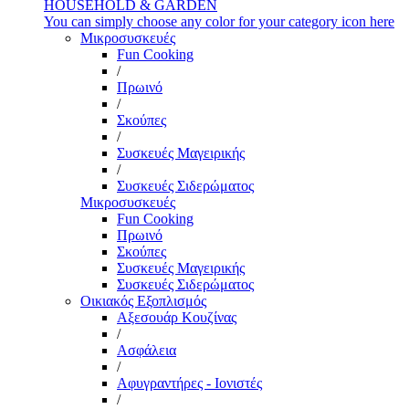
HOUSEHOLD & GARDEN
You can simply choose any color for your category icon here
Μικροσυσκευές
Fun Cooking
/
Πρωινό
/
Σκούπες
/
Συσκευές Μαγειρικής
/
Συσκευές Σιδερώματος
Μικροσυσκευές
Fun Cooking
Πρωινό
Σκούπες
Συσκευές Μαγειρικής
Συσκευές Σιδερώματος
Οικιακός Εξοπλισμός
Αξεσουάρ Κουζίνας
/
Ασφάλεια
/
Αφυγραντήρες - Ιονιστές
/