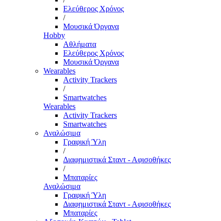
Ελεύθερος Χρόνος
/
Μουσικά Όργανα
Hobby
Αθλήματα
Ελεύθερος Χρόνος
Μουσικά Όργανα
Wearables
Activity Trackers
/
Smartwatches
Wearables
Activity Trackers
Smartwatches
Αναλώσιμα
Γραφική Ύλη
/
Διαφημιστικά Σταντ - Αφισοθήκες
/
Μπαταρίες
Αναλώσιμα
Γραφική Ύλη
Διαφημιστικά Σταντ - Αφισοθήκες
Μπαταρίες