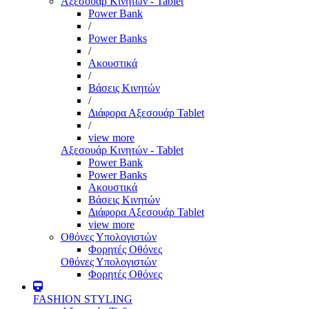
Αξεσουάρ Κινητών - Tablet
Power Bank
/
Power Banks
/
Ακουστικά
/
Βάσεις Κινητών
/
Διάφορα Αξεσουάρ Tablet
/
view more
Αξεσουάρ Κινητών - Tablet
Power Bank
Power Banks
Ακουστικά
Βάσεις Κινητών
Διάφορα Αξεσουάρ Tablet
view more
Οθόνες Υπολογιστών
Φορητές Οθόνες
Οθόνες Υπολογιστών
Φορητές Οθόνες
FASHION STYLING