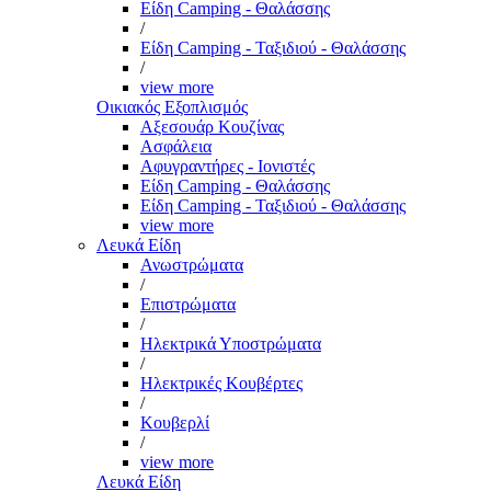
Είδη Camping - Θαλάσσης
/
Είδη Camping - Ταξιδιού - Θαλάσσης
/
view more
Οικιακός Εξοπλισμός
Αξεσουάρ Κουζίνας
Ασφάλεια
Αφυγραντήρες - Ιονιστές
Είδη Camping - Θαλάσσης
Είδη Camping - Ταξιδιού - Θαλάσσης
view more
Λευκά Είδη
Ανωστρώματα
/
Επιστρώματα
/
Ηλεκτρικά Υποστρώματα
/
Ηλεκτρικές Κουβέρτες
/
Κουβερλί
/
view more
Λευκά Είδη