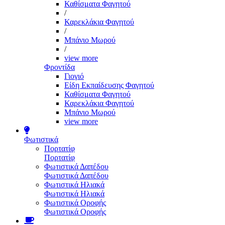
Καθίσματα Φαγητού
/
Καρεκλάκια Φαγητού
/
Μπάνιο Μωρού
/
view more
Φροντίδα
Γιογιό
Είδη Εκπαίδευσης Φαγητού
Καθίσματα Φαγητού
Καρεκλάκια Φαγητού
Μπάνιο Μωρού
view more
Φωτιστικά
Πορτατίφ
Πορτατίφ
Φωτιστικά Δαπέδου
Φωτιστικά Δαπέδου
Φωτιστικά Ηλιακά
Φωτιστικά Ηλιακά
Φωτιστικά Οροφής
Φωτιστικά Οροφής