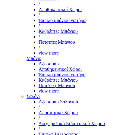
/
Αποθηκευτικοί Χώροι
/
Έπιπλο μπάνιου νιπτήρα
/
Καθρέπτες Μπάνιου
/
Πετσέτες Μπάνιου
/
view more
Μπάνιο
Αξεσουάρ
Αποθηκευτικοί Χώροι
Έπιπλο μπάνιου νιπτήρα
Καθρέπτες Μπάνιου
Πετσέτες Μπάνιου
view more
Σαλόνι
Αξεσουάρ Σαλονιού
/
Αποσμητικά Χώρου
/
Διαχωριστικά Εσωτερικού Χώρου
/
Έπιπλα Τηλεόρασης