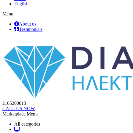
English
Menu
About us
Testimonials
2105200013
CALL US NOW
Marketplace Menu
All categories