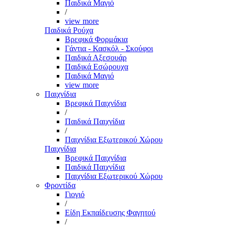
Παιδικά Μαγιό
/
view more
Παιδικά Ρούχα
Βρεφικά Φορμάκια
Γάντια - Κασκόλ - Σκούφοι
Παιδικά Αξεσουάρ
Παιδικά Εσώρουχα
Παιδικά Μαγιό
view more
Παιχνίδια
Βρεφικά Παιχνίδια
/
Παιδικά Παιχνίδια
/
Παιχνίδια Εξωτερικού Χώρου
Παιχνίδια
Βρεφικά Παιχνίδια
Παιδικά Παιχνίδια
Παιχνίδια Εξωτερικού Χώρου
Φροντίδα
Γιογιό
/
Είδη Εκπαίδευσης Φαγητού
/