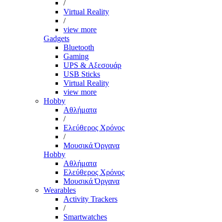
/
Virtual Reality
/
view more
Gadgets
Bluetooth
Gaming
UPS & Αξεσουάρ
USB Sticks
Virtual Reality
view more
Hobby
Αθλήματα
/
Ελεύθερος Χρόνος
/
Μουσικά Όργανα
Hobby
Αθλήματα
Ελεύθερος Χρόνος
Μουσικά Όργανα
Wearables
Activity Trackers
/
Smartwatches