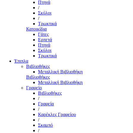
Πτηνά
/
Σκύλοι
/
Τρωκτικά
Κατοικίδια
Γάτες
Ερπετά
Πτηνά
Σκύλοι
Τρωκτικά
Έπιπλα
Βιβλιοθήκες
Μεταλλική Βιβλιοθήκη
Βιβλιοθήκες
Μεταλλική Βιβλιοθήκη
Γραφείο
Βιβλιοθήκες
/
Γραφεία
/
Καρέκλες Γραφείου
/
Σκαμπό
/