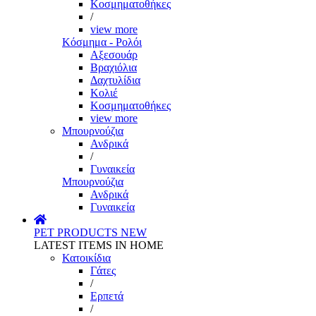
Κοσμηματοθήκες
/
view more
Κόσμημα - Ρολόι
Αξεσουάρ
Βραχιόλια
Δαχτυλίδια
Κολιέ
Κοσμηματοθήκες
view more
Μπουρνούζια
Ανδρικά
/
Γυναικεία
Μπουρνούζια
Ανδρικά
Γυναικεία
PET PRODUCTS
NEW
LATEST ITEMS IN HOME
Κατοικίδια
Γάτες
/
Ερπετά
/