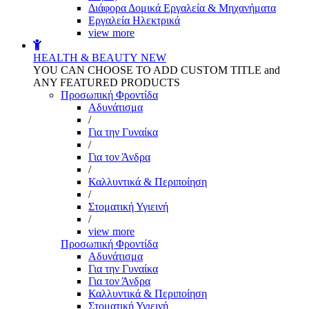
Διάφορα Δομικά Εργαλεία & Μηχανήματα
Εργαλεία Ηλεκτρικά
view more
HEALTH & BEAUTY
NEW
YOU CAN CHOOSE TO ADD CUSTOM TITLE and
ANY FEATURED PRODUCTS
Προσωπική Φροντίδα
Αδυνάτισμα
/
Για την Γυναίκα
/
Για τον Άνδρα
/
Καλλυντικά & Περιποίηση
/
Στοματική Υγιεινή
/
view more
Προσωπική Φροντίδα
Αδυνάτισμα
Για την Γυναίκα
Για τον Άνδρα
Καλλυντικά & Περιποίηση
Στοματική Υγιεινή