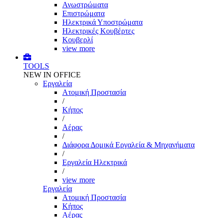
Ανωστρώματα
Επιστρώματα
Ηλεκτρικά Υποστρώματα
Ηλεκτρικές Κουβέρτες
Κουβερλί
view more
TOOLS
NEW IN OFFICE
Εργαλεία
Aτομική Προστασία
/
Kήπος
/
Αέρας
/
Διάφορα Δομικά Εργαλεία & Μηχανήματα
/
Εργαλεία Ηλεκτρικά
/
view more
Εργαλεία
Aτομική Προστασία
Kήπος
Αέρας