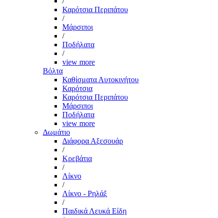
/
Καρότσια Περιπάτου
/
Μάρσιποι
/
Ποδήλατα
/
view more
Βόλτα
Καθίσματα Αυτοκινήτου
Καρότσια
Καρότσια Περιπάτου
Μάρσιποι
Ποδήλατα
view more
Δωμάτιο
Διάφορα Αξεσουάρ
/
Κρεβάτια
/
Λίκνο
/
Λίκνο - Ρηλάξ
/
Παιδικά Λευκά Είδη