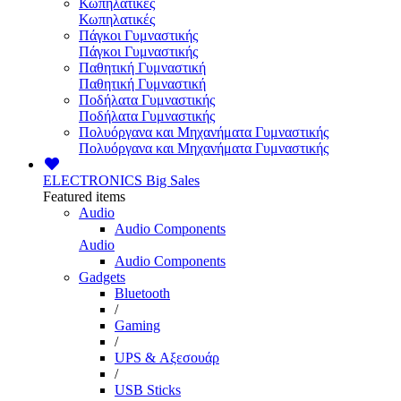
Κωπηλατικές
Κωπηλατικές
Πάγκοι Γυμναστικής
Πάγκοι Γυμναστικής
Παθητική Γυμναστική
Παθητική Γυμναστική
Ποδήλατα Γυμναστικής
Ποδήλατα Γυμναστικής
Πολυόργανα και Μηχανήματα Γυμναστικής
Πολυόργανα και Μηχανήματα Γυμναστικής
ELECTRONICS
Big Sales
Featured items
Audio
Audio Components
Audio
Audio Components
Gadgets
Bluetooth
/
Gaming
/
UPS & Αξεσουάρ
/
USB Sticks