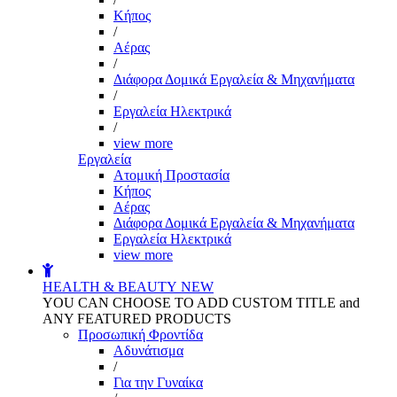
Kήπος
/
Αέρας
/
Διάφορα Δομικά Εργαλεία & Μηχανήματα
/
Εργαλεία Ηλεκτρικά
/
view more
Εργαλεία
Aτομική Προστασία
Kήπος
Αέρας
Διάφορα Δομικά Εργαλεία & Μηχανήματα
Εργαλεία Ηλεκτρικά
view more
HEALTH & BEAUTY
NEW
YOU CAN CHOOSE TO ADD CUSTOM TITLE and
ANY FEATURED PRODUCTS
Προσωπική Φροντίδα
Αδυνάτισμα
/
Για την Γυναίκα