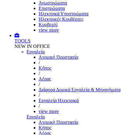
Ανωστρώματα
Επιστρώματα
Ηλεκτρικά Υποστρώματα
Ηλεκτρικές Κουβέρτες
Κουβερλί
view more
TOOLS
NEW IN OFFICE
Εργαλεία
Aτομική Προστασία
/
Kήπος
/
Αέρας
/
Διάφορα Δομικά Εργαλεία & Μηχανήματα
/
Εργαλεία Ηλεκτρικά
/
view more
Εργαλεία
Aτομική Προστασία
Kήπος
Αέρας