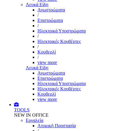
Λευκά Είδη
Ανωστρώματα
/
Επιστρώματα
/
Ηλεκτρικά Υποστρώματα
/
Ηλεκτρικές Κουβέρτες
/
Κουβερλί
/
view more
Λευκά Είδη
Ανωστρώματα
Επιστρώματα
Ηλεκτρικά Υποστρώματα
Ηλεκτρικές Κουβέρτες
Κουβερλί
view more
TOOLS
NEW IN OFFICE
Εργαλεία
Aτομική Προστασία
/