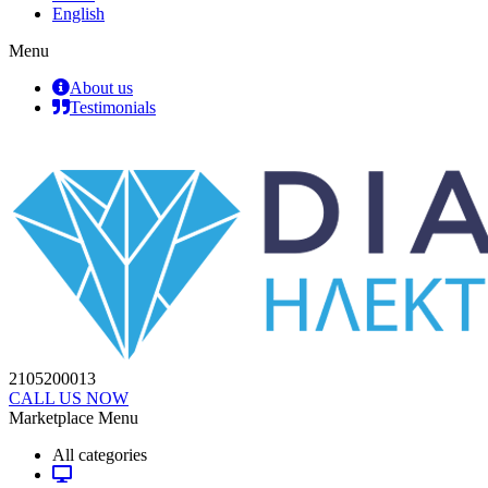
English
Menu
About us
Testimonials
2105200013
CALL US NOW
Marketplace Menu
All categories