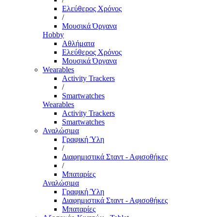
Ελεύθερος Χρόνος
/
Μουσικά Όργανα
Hobby
Αθλήματα
Ελεύθερος Χρόνος
Μουσικά Όργανα
Wearables
Activity Trackers
/
Smartwatches
Wearables
Activity Trackers
Smartwatches
Αναλώσιμα
Γραφική Ύλη
/
Διαφημιστικά Σταντ - Αφισοθήκες
/
Μπαταρίες
Αναλώσιμα
Γραφική Ύλη
Διαφημιστικά Σταντ - Αφισοθήκες
Μπαταρίες