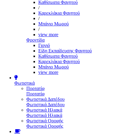
Καθίσματα Φαγητού
/
Καρεκλάκια Φαγητού
/
Μπάνιο Μωρού
/
view more
Φροντίδα
Γιογιό
Είδη Εκπαίδευσης Φαγητού
Καθίσματα Φαγητού
Καρεκλάκια Φαγητού
Μπάνιο Μωρού
view more
Φωτιστικά
Πορτατίφ
Πορτατίφ
Φωτιστικά Δαπέδου
Φωτιστικά Δαπέδου
Φωτιστικά Ηλιακά
Φωτιστικά Ηλιακά
Φωτιστικά Οροφής
Φωτιστικά Οροφής