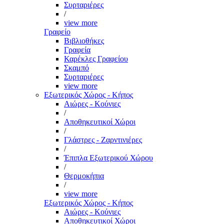
Συρταριέρες
/
view more
Γραφείο
Βιβλιοθήκες
Γραφεία
Καρέκλες Γραφείου
Σκαμπό
Συρταριέρες
view more
Εξωτερικός Χώρος - Κήπος
Αιώρες - Κούνιες
/
Αποθηκευτικοί Χώροι
/
Γλάστρες - Ζαρντινιέρες
/
Έπιπλα Εξωτερικού Χώρου
/
Θερμοκήπια
/
view more
Εξωτερικός Χώρος - Κήπος
Αιώρες - Κούνιες
Αποθηκευτικοί Χώροι