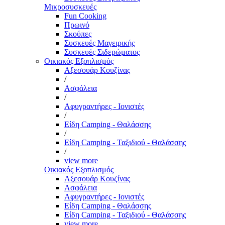
Μικροσυσκευές
Fun Cooking
Πρωινό
Σκούπες
Συσκευές Μαγειρικής
Συσκευές Σιδερώματος
Οικιακός Εξοπλισμός
Αξεσουάρ Κουζίνας
/
Ασφάλεια
/
Αφυγραντήρες - Ιονιστές
/
Είδη Camping - Θαλάσσης
/
Είδη Camping - Ταξιδιού - Θαλάσσης
/
view more
Οικιακός Εξοπλισμός
Αξεσουάρ Κουζίνας
Ασφάλεια
Αφυγραντήρες - Ιονιστές
Είδη Camping - Θαλάσσης
Είδη Camping - Ταξιδιού - Θαλάσσης
view more