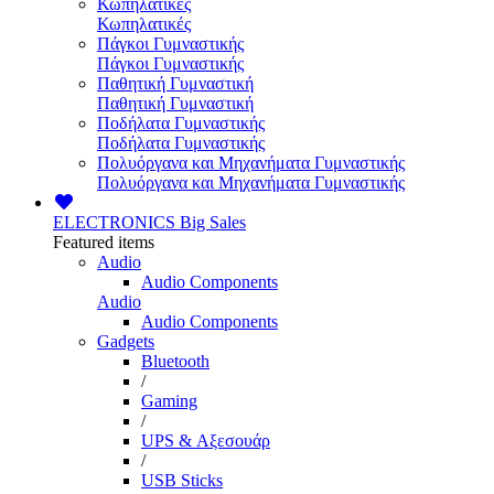
Κωπηλατικές
Κωπηλατικές
Πάγκοι Γυμναστικής
Πάγκοι Γυμναστικής
Παθητική Γυμναστική
Παθητική Γυμναστική
Ποδήλατα Γυμναστικής
Ποδήλατα Γυμναστικής
Πολυόργανα και Μηχανήματα Γυμναστικής
Πολυόργανα και Μηχανήματα Γυμναστικής
ELECTRONICS
Big Sales
Featured items
Audio
Audio Components
Audio
Audio Components
Gadgets
Bluetooth
/
Gaming
/
UPS & Αξεσουάρ
/
USB Sticks