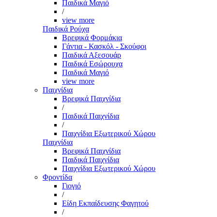
Παιδικά Μαγιό
/
view more
Παιδικά Ρούχα
Βρεφικά Φορμάκια
Γάντια - Κασκόλ - Σκούφοι
Παιδικά Αξεσουάρ
Παιδικά Εσώρουχα
Παιδικά Μαγιό
view more
Παιχνίδια
Βρεφικά Παιχνίδια
/
Παιδικά Παιχνίδια
/
Παιχνίδια Εξωτερικού Χώρου
Παιχνίδια
Βρεφικά Παιχνίδια
Παιδικά Παιχνίδια
Παιχνίδια Εξωτερικού Χώρου
Φροντίδα
Γιογιό
/
Είδη Εκπαίδευσης Φαγητού
/