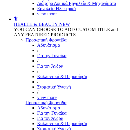
Διάφορα Δομικά Εργαλεία & Μηχανήματα
Εργαλεία Ηλεκτρικά
view more
HEALTH & BEAUTY
NEW
YOU CAN CHOOSE TO ADD CUSTOM TITLE and
ANY FEATURED PRODUCTS
Προσωπική Φροντίδα
Αδυνάτισμα
/
Για την Γυναίκα
/
Για τον Άνδρα
/
Καλλυντικά & Περιποίηση
/
Στοματική Υγιεινή
/
view more
Προσωπική Φροντίδα
Αδυνάτισμα
Για την Γυναίκα
Για τον Άνδρα
Καλλυντικά & Περιποίηση
Στοματική Υγιεινή