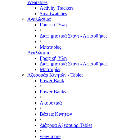
Wearables
Activity Trackers
Smartwatches
Αναλώσιμα
Γραφική Ύλη
/
Διαφημιστικά Σταντ - Αφισοθήκες
/
Μπαταρίες
Αναλώσιμα
Γραφική Ύλη
Διαφημιστικά Σταντ - Αφισοθήκες
Μπαταρίες
Αξεσουάρ Κινητών - Tablet
Power Bank
/
Power Banks
/
Ακουστικά
/
Βάσεις Κινητών
/
Διάφορα Αξεσουάρ Tablet
/
view more