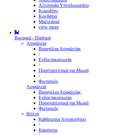
Αξεσουάρ Υπνοδωματίου
Κομοδίνο
Κρεβάτια
Μαξιλάρια
view more
Βρεφικά - Παιδικά
Ασφάλεια
Βραχιόλια Ασφαλείας
/
Ενδοεπικοινωνία
/
Προστατευτικά για Μωρά
/
Φωτισμός
Ασφάλεια
Βραχιόλια Ασφαλείας
Ενδοεπικοινωνία
Προστατευτικά για Μωρά
Φωτισμός
Βόλτα
Καθίσματα Αυτοκινήτου
/
Καρότσια