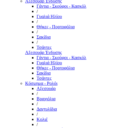
Αξεσουάρ Ένδυσης
Γάντια - Σκούφοι - Κασκόλ
/
Γυαλιά Ηλίου
/
Θήκες - Πορτοφόλια
/
Σακίδια
/
Τσάντες
Αξεσουάρ Ένδυσης
Γάντια - Σκούφοι - Κασκόλ
Γυαλιά Ηλίου
Θήκες - Πορτοφόλια
Σακίδια
Τσάντες
Κόσμημα - Ρολόι
Αξεσουάρ
/
Βραχιόλια
/
Δαχτυλίδια
/
Κολιέ
/