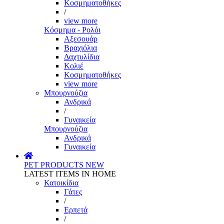
Κοσμηματοθήκες
/
view more
Κόσμημα - Ρολόι
Αξεσουάρ
Βραχιόλια
Δαχτυλίδια
Κολιέ
Κοσμηματοθήκες
view more
Μπουρνούζια
Ανδρικά
/
Γυναικεία
Μπουρνούζια
Ανδρικά
Γυναικεία
PET PRODUCTS
NEW
LATEST ITEMS IN HOME
Κατοικίδια
Γάτες
/
Ερπετά
/