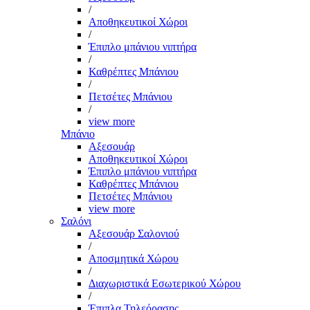
/
Αποθηκευτικοί Χώροι
/
Έπιπλο μπάνιου νιπτήρα
/
Καθρέπτες Μπάνιου
/
Πετσέτες Μπάνιου
/
view more
Μπάνιο
Αξεσουάρ
Αποθηκευτικοί Χώροι
Έπιπλο μπάνιου νιπτήρα
Καθρέπτες Μπάνιου
Πετσέτες Μπάνιου
view more
Σαλόνι
Αξεσουάρ Σαλονιού
/
Αποσμητικά Χώρου
/
Διαχωριστικά Εσωτερικού Χώρου
/
Έπιπλα Τηλεόρασης