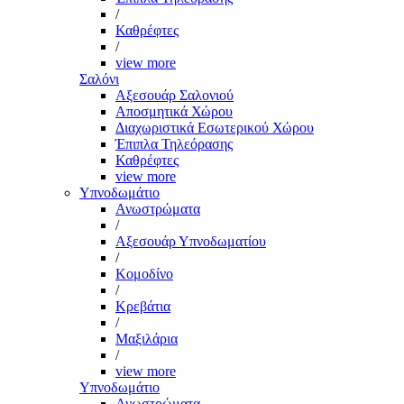
/
Καθρέφτες
/
view more
Σαλόνι
Αξεσουάρ Σαλονιού
Αποσμητικά Χώρου
Διαχωριστικά Εσωτερικού Χώρου
Έπιπλα Τηλεόρασης
Καθρέφτες
view more
Υπνοδωμάτιο
Ανωστρώματα
/
Αξεσουάρ Υπνοδωματίου
/
Κομοδίνο
/
Κρεβάτια
/
Μαξιλάρια
/
view more
Υπνοδωμάτιο
Ανωστρώματα