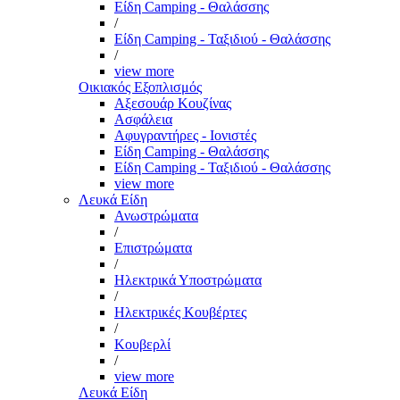
Είδη Camping - Θαλάσσης
/
Είδη Camping - Ταξιδιού - Θαλάσσης
/
view more
Οικιακός Εξοπλισμός
Αξεσουάρ Κουζίνας
Ασφάλεια
Αφυγραντήρες - Ιονιστές
Είδη Camping - Θαλάσσης
Είδη Camping - Ταξιδιού - Θαλάσσης
view more
Λευκά Είδη
Ανωστρώματα
/
Επιστρώματα
/
Ηλεκτρικά Υποστρώματα
/
Ηλεκτρικές Κουβέρτες
/
Κουβερλί
/
view more
Λευκά Είδη