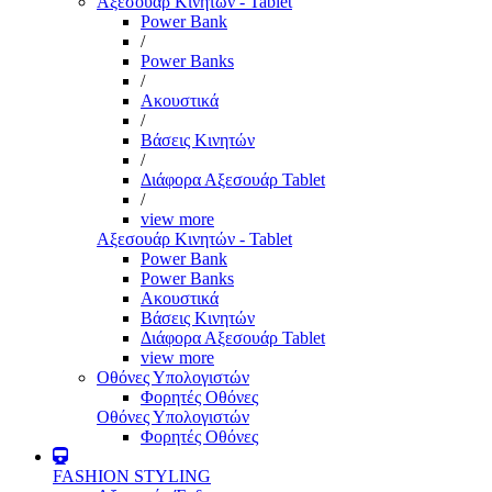
Αξεσουάρ Κινητών - Tablet
Power Bank
/
Power Banks
/
Ακουστικά
/
Βάσεις Κινητών
/
Διάφορα Αξεσουάρ Tablet
/
view more
Αξεσουάρ Κινητών - Tablet
Power Bank
Power Banks
Ακουστικά
Βάσεις Κινητών
Διάφορα Αξεσουάρ Tablet
view more
Οθόνες Υπολογιστών
Φορητές Οθόνες
Οθόνες Υπολογιστών
Φορητές Οθόνες
FASHION STYLING