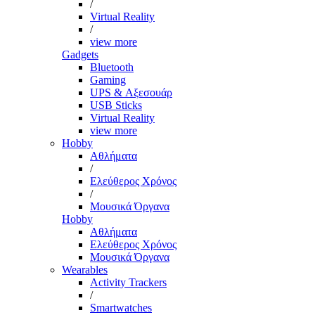
/
Virtual Reality
/
view more
Gadgets
Bluetooth
Gaming
UPS & Αξεσουάρ
USB Sticks
Virtual Reality
view more
Hobby
Αθλήματα
/
Ελεύθερος Χρόνος
/
Μουσικά Όργανα
Hobby
Αθλήματα
Ελεύθερος Χρόνος
Μουσικά Όργανα
Wearables
Activity Trackers
/
Smartwatches