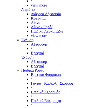
/
view more
Δωμάτιο
Διάφορα Αξεσουάρ
Κρεβάτια
Λίκνο
Λίκνο - Ρηλάξ
Παιδικά Λευκά Είδη
view more
Ένδυση
Αξεσουάρ
/
Βρεφικά
Ένδυση
Αξεσουάρ
Βρεφικά
Παιδικά Ρούχα
Βρεφικά Φορμάκια
/
Γάντια - Κασκόλ - Σκούφοι
/
Παιδικά Αξεσουάρ
/
Παιδικά Εσώρουχα
/