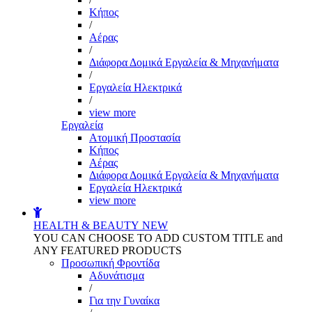
Kήπος
/
Αέρας
/
Διάφορα Δομικά Εργαλεία & Μηχανήματα
/
Εργαλεία Ηλεκτρικά
/
view more
Εργαλεία
Aτομική Προστασία
Kήπος
Αέρας
Διάφορα Δομικά Εργαλεία & Μηχανήματα
Εργαλεία Ηλεκτρικά
view more
HEALTH & BEAUTY
NEW
YOU CAN CHOOSE TO ADD CUSTOM TITLE and
ANY FEATURED PRODUCTS
Προσωπική Φροντίδα
Αδυνάτισμα
/
Για την Γυναίκα