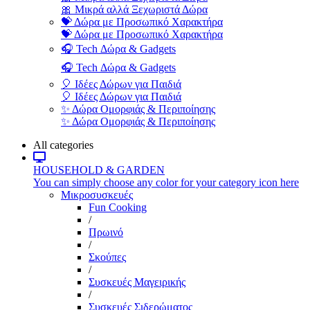
🎀 Μικρά αλλά Ξεχωριστά Δώρα
💝 Δώρα με Προσωπικό Χαρακτήρα
💝 Δώρα με Προσωπικό Χαρακτήρα
🎧 Tech Δώρα & Gadgets
🎧 Tech Δώρα & Gadgets
🎈 Ιδέες Δώρων για Παιδιά
🎈 Ιδέες Δώρων για Παιδιά
✨ Δώρα Ομορφιάς & Περιποίησης
✨ Δώρα Ομορφιάς & Περιποίησης
All categories
HOUSEHOLD & GARDEN
You can simply choose any color for your category icon here
Μικροσυσκευές
Fun Cooking
/
Πρωινό
/
Σκούπες
/
Συσκευές Μαγειρικής
/
Συσκευές Σιδερώματος