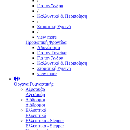
/
Για τον Άνδρα
/
Καλλυντικά & Περιποίηση
/
Στοματική Υγιεινή
/
view more
Προσωπική Φροντίδα
Αδυνάτισμα
Για την Γυναίκα
Για τον Άνδρα
Καλλυντικά & Περιποίηση
Στοματική Υγιεινή
view more
Όργανα Γυμναστικής
Αξεσουάρ
Αξεσουάρ
Διάδρομοι
Διάδρομοι
Ελλειπτικά
Ελλειπτικά
Ελλειπτικά - Stepper
Ελλειπτικά - Stepper