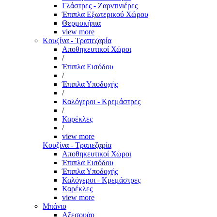
Γλάστρες - Ζαρντινιέρες
Έπιπλα Εξωτερικού Χώρου
Θερμοκήπια
view more
Κουζίνα - Τραπεζαρία
Αποθηκευτικοί Χώροι
/
Έπιπλα Εισόδου
/
Έπιπλα Υποδοχής
/
Καλόγεροι - Κρεμάστρες
/
Καρέκλες
/
view more
Κουζίνα - Τραπεζαρία
Αποθηκευτικοί Χώροι
Έπιπλα Εισόδου
Έπιπλα Υποδοχής
Καλόγεροι - Κρεμάστρες
Καρέκλες
view more
Μπάνιο
Αξεσουάρ