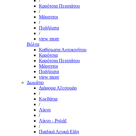
/
Καρότσια Περιπάτου
/
Μάρσιποι
/
Ποδήλατα
/
view more
Βόλτα
Καθίσματα Αυτοκινήτου
Καρότσια
Καρότσια Περιπάτου
Μάρσιποι
Ποδήλατα
view more
Δωμάτιο
Διάφορα Αξεσουάρ
/
Κρεβάτια
/
Λίκνο
/
Λίκνο - Ρηλάξ
/
Παιδικά Λευκά Είδη