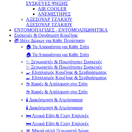
ΣΥΣΚΕΥΕΣ ΨΗΞΗΣ
AIR COOLER
ΑΝΕΜΙΣΤΗΡΕΣ
ΑΞΕΣΟΥΑΡ ΤΖΑΚΙΟΥ
ΑΞΕΣΟΥΑΡ ΤΖΑΚΙΟΥ
ΕΝΤΟΜΟΠΑΓΙΔΕΣ - ΕΝΤΟΜΟΑΠΩΘΗΤΙΚΑ
Συσκευές & Οργάνωση Κουζίνας
🎁 Ιδέες Δώρων για Κάθε Περίσταση
🏠 Τα Απαραίτητα για Κάθε Σπίτι
🏠 Τα Απαραίτητα για Κάθε Σπίτι
✨ Ξεχωριστές & Πρωτότυπες Συσκευές
✨ Ξεχωριστές & Πρωτότυπες Συσκευές
🍳 Εξοπλισμός Κουζίνας & Σερβιρίσματος
🍳 Εξοπλισμός Κουζίνας & Σερβιρίσματος
☕ Καφές & Απόλαυση στο Σπίτι
☕ Καφές & Απόλαυση στο Σπίτι
🕯️ Διακόσμηση & Ατμόσφαιρα
🕯️ Διακόσμηση & Ατμόσφαιρα
🛏️ Λευκά Είδη & Cozy Επιλογές
🛏️ Λευκά Είδη & Cozy Επιλογές
🎀 Μικρά αλλά Ξεχωριστά Δώρα