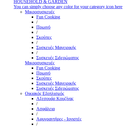
HOUSEHOLD & GARDEN
You can simply choose any color for your category icon here
Μικροσυσκευές
Fun Cooking
/
Πρωινό
/
Σκούπες
/
Συσκευές Μαγειρικής
/
Συσκευές Σιδερώματος
Μικροσυσκευές
Fun Cooking
Πρωινό
Σκούπες
Συσκευές Μαγειρικής
Συσκευές Σιδερώματος
Οικιακός Εξοπλισμός
Αξεσουάρ Κουζίνας
/
Ασφάλεια
/
Αφυγραντήρες - Ιονιστές
/