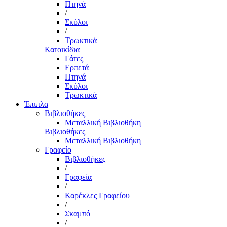
Πτηνά
/
Σκύλοι
/
Τρωκτικά
Κατοικίδια
Γάτες
Ερπετά
Πτηνά
Σκύλοι
Τρωκτικά
Έπιπλα
Βιβλιοθήκες
Μεταλλική Βιβλιοθήκη
Βιβλιοθήκες
Μεταλλική Βιβλιοθήκη
Γραφείο
Βιβλιοθήκες
/
Γραφεία
/
Καρέκλες Γραφείου
/
Σκαμπό
/