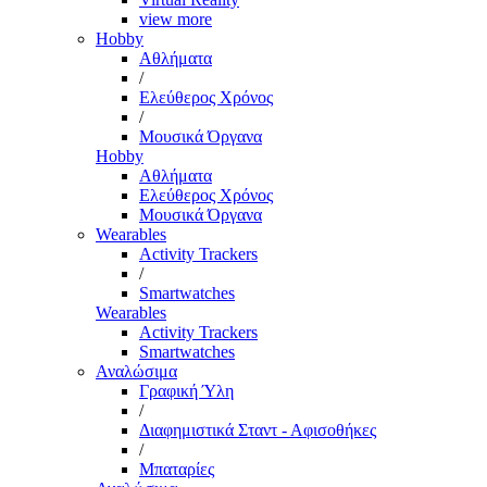
view more
Hobby
Αθλήματα
/
Ελεύθερος Χρόνος
/
Μουσικά Όργανα
Hobby
Αθλήματα
Ελεύθερος Χρόνος
Μουσικά Όργανα
Wearables
Activity Trackers
/
Smartwatches
Wearables
Activity Trackers
Smartwatches
Αναλώσιμα
Γραφική Ύλη
/
Διαφημιστικά Σταντ - Αφισοθήκες
/
Μπαταρίες