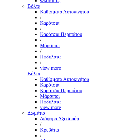
Φωτισμός
Βόλτα
Καθίσματα Αυτοκινήτου
/
Καρότσια
/
Καρότσια Περιπάτου
/
Μάρσιποι
/
Ποδήλατα
/
view more
Βόλτα
Καθίσματα Αυτοκινήτου
Καρότσια
Καρότσια Περιπάτου
Μάρσιποι
Ποδήλατα
view more
Δωμάτιο
Διάφορα Αξεσουάρ
/
Κρεβάτια
/