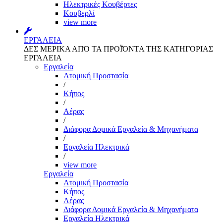
Ηλεκτρικές Κουβέρτες
Κουβερλί
view more
ΕΡΓΑΛΕΙΑ
ΔΕΣ ΜΕΡΙΚΑ ΑΠΌ ΤΑ ΠΡΟΪΌΝΤΑ ΤΗΣ ΚΑΤΗΓΟΡΙΑΣ
ΕΡΓΑΛΕΙΑ
Εργαλεία
Aτομική Προστασία
/
Kήπος
/
Αέρας
/
Διάφορα Δομικά Εργαλεία & Μηχανήματα
/
Εργαλεία Ηλεκτρικά
/
view more
Εργαλεία
Aτομική Προστασία
Kήπος
Αέρας
Διάφορα Δομικά Εργαλεία & Μηχανήματα
Εργαλεία Ηλεκτρικά