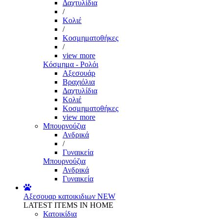
Δαχτυλίδια
/
Κολιέ
/
Κοσμηματοθήκες
/
view more
Κόσμημα - Ρολόι
Αξεσουάρ
Βραχιόλια
Δαχτυλίδια
Κολιέ
Κοσμηματοθήκες
view more
Μπουρνούζια
Ανδρικά
/
Γυναικεία
Μπουρνούζια
Ανδρικά
Γυναικεία
Αξεσουαρ κατοικιδιων
NEW
LATEST ITEMS IN HOME
Κατοικίδια