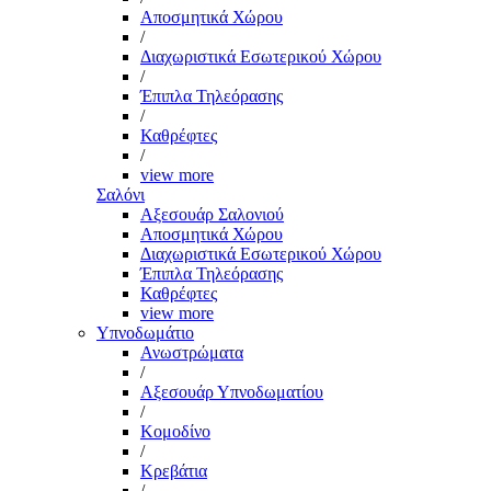
Αποσμητικά Χώρου
/
Διαχωριστικά Εσωτερικού Χώρου
/
Έπιπλα Τηλεόρασης
/
Καθρέφτες
/
view more
Σαλόνι
Αξεσουάρ Σαλονιού
Αποσμητικά Χώρου
Διαχωριστικά Εσωτερικού Χώρου
Έπιπλα Τηλεόρασης
Καθρέφτες
view more
Υπνοδωμάτιο
Ανωστρώματα
/
Αξεσουάρ Υπνοδωματίου
/
Κομοδίνο
/
Κρεβάτια
/