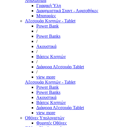
Αναλώσιμα
Γραφική Ύλη
Διαφημιστικά Σταντ - Αφισοθήκες
Μπαταρίες
Αξεσουάρ Κινητών - Tablet
Power Bank
/
Power Banks
/
Ακουστικά
/
Βάσεις Κινητών
/
Διάφορα Αξεσουάρ Tablet
/
view more
Αξεσουάρ Κινητών - Tablet
Power Bank
Power Banks
Ακουστικά
Βάσεις Κινητών
Διάφορα Αξεσουάρ Tablet
view more
Οθόνες Υπολογιστών
Φορητές Οθόνες