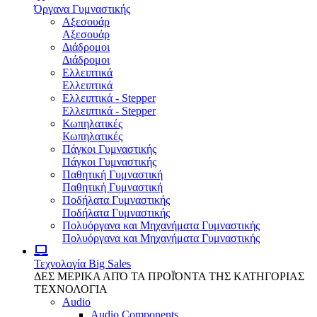
Όργανα Γυμναστικής
Αξεσουάρ
Αξεσουάρ
Διάδρομοι
Διάδρομοι
Ελλειπτικά
Ελλειπτικά
Ελλειπτικά - Stepper
Ελλειπτικά - Stepper
Κωπηλατικές
Κωπηλατικές
Πάγκοι Γυμναστικής
Πάγκοι Γυμναστικής
Παθητική Γυμναστική
Παθητική Γυμναστική
Ποδήλατα Γυμναστικής
Ποδήλατα Γυμναστικής
Πολυόργανα και Μηχανήματα Γυμναστικής
Πολυόργανα και Μηχανήματα Γυμναστικής
Τεχνολογία
Big Sales
ΔΕΣ ΜΕΡΙΚΑ ΑΠΌ ΤΑ ΠΡΟΪΌΝΤΑ ΤΗΣ ΚΑΤΗΓΟΡΙΑΣ
ΤΕΧΝΟΛΟΓΙΑ
Audio
Audio Components