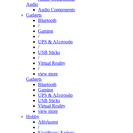
Audio
Audio Components
Gadgets
Bluetooth
/
Gaming
/
UPS & Αξεσουάρ
/
USB Sticks
/
Virtual Reality
/
view more
Gadgets
Bluetooth
Gaming
UPS & Αξεσουάρ
USB Sticks
Virtual Reality
view more
Hobby
Αθλήματα
/
Ελεύθερος Χρόνος