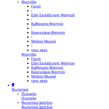
Φροντίδα
Γιογιό
/
Είδη Εκπαίδευσης Φαγητού
/
Καθίσματα Φαγητού
/
Καρεκλάκια Φαγητού
/
Μπάνιο Μωρού
/
view more
Φροντίδα
Γιογιό
Είδη Εκπαίδευσης Φαγητού
Καθίσματα Φαγητού
Καρεκλάκια Φαγητού
Μπάνιο Μωρού
view more
Φωτιστικά
Πορτατίφ
Πορτατίφ
Φωτιστικά Δαπέδου
Φωτιστικά Δαπέδου