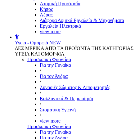
Aτομική Προστασία
Kήπος
Αέρας
Διάφορα Δομικά Εργαλεία & Μηχανήματα
Εργαλεία Ηλεκτρικά
view more
Υγεία - Ομορφιά
NEW
ΔΕΣ ΜΕΡΙΚΑ ΑΠΌ ΤΑ ΠΡΟΪΌΝΤΑ ΤΗΣ ΚΑΤΗΓΟΡΙΑΣ
ΥΓΕΙΑ ΚΑΙ ΟΜΟΡΦΙΑ
Προσωπική Φροντίδα
Για την Γυναίκα
/
Για τον Άνδρα
/
Ζυγαριές Σώματος & Λιπομετρητές
/
Καλλυντικά & Περιποίηση
/
Στοματική Υγιεινή
/
view more
Προσωπική Φροντίδα
Για την Γυναίκα
Για τον Άνδρα