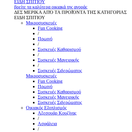
ΕΙΔΗ ΣΠΙΤΙΟΥ
βρείτε τα καλύτερα οικιακά της αγοράς
ΔΕΣ ΜΕΡΙΚΑ ΑΠΌ ΤΑ ΠΡΟΪΌΝΤΑ ΤΗΣ ΚΑΤΗΓΟΡΙΑΣ
ΕΙΔΗ ΣΠΙΤΙΟΥ
Μικροσυσκευές
Fun Cooking
/
Πρωινό
/
Συσκευές Καθαρισμού
/
Συσκευές Μαγειρικής
/
Συσκευές Σιδερώματος
Μικροσυσκευές
Fun Cooking
Πρωινό
Συσκευές Καθαρισμού
Συσκευές Μαγειρικής
Συσκευές Σιδερώματος
Οικιακός Εξοπλισμός
Αξεσουάρ Κουζίνας
/
Ασφάλεια
/