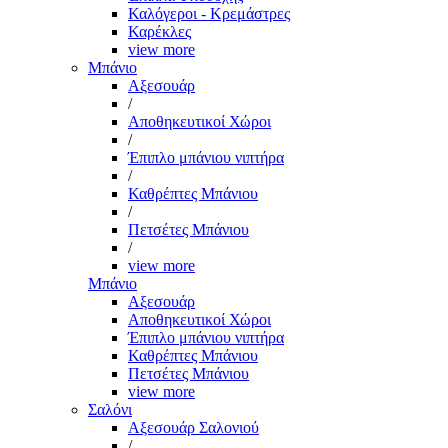
Καλόγεροι - Κρεμάστρες
Καρέκλες
view more
Μπάνιο
Αξεσουάρ
/
Αποθηκευτικοί Χώροι
/
Έπιπλο μπάνιου νιπτήρα
/
Καθρέπτες Μπάνιου
/
Πετσέτες Μπάνιου
/
view more
Μπάνιο
Αξεσουάρ
Αποθηκευτικοί Χώροι
Έπιπλο μπάνιου νιπτήρα
Καθρέπτες Μπάνιου
Πετσέτες Μπάνιου
view more
Σαλόνι
Αξεσουάρ Σαλονιού
/