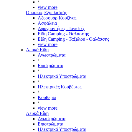
/
view more
Οικιακός Εξοπλισμός
Αξεσουάρ Κουζίνας
Ασφάλεια
Αφυγραντήρες - Ιονιστές
Είδη Camping - Θαλάσσης
Είδη Camping - Ταξιδιού - Θαλάσσης
view more
Λευκά Είδη
Ανωστρώματα
/
Επιστρώματα
/
Ηλεκτρικά Υποστρώματα
/
Ηλεκτρικές Κουβέρτες
/
Κουβερλί
/
view more
Λευκά Είδη
Ανωστρώματα
Επιστρώματα
Ηλεκτρικά Υποστρώματα