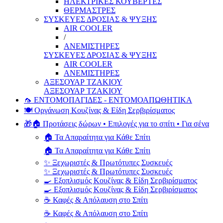
ΗΛΕΚΤΡΙΚΕΣ ΚΟΥΒΕΡΤΕΣ
ΘΕΡΜΑΣΤΡΕΣ
ΣΥΣΚΕΥΕΣ ΔΡΟΣΙΑΣ & ΨΥΞΗΣ
AIR COOLER
/
ΑΝΕΜΙΣΤΗΡΕΣ
ΣΥΣΚΕΥΕΣ ΔΡΟΣΙΑΣ & ΨΥΞΗΣ
AIR COOLER
ΑΝΕΜΙΣΤΗΡΕΣ
ΑΞΕΣΟΥΑΡ ΤΖΑΚΙΟΥ
ΑΞΕΣΟΥΑΡ ΤΖΑΚΙΟΥ
🦟 ΕΝΤΟΜΟΠΑΓΙΔΕΣ - ΕΝΤΟΜΟΑΠΩΘΗΤΙΚΑ
🍽️ Οργάνωση Κουζίνας & Είδη Σερβιρίσματος
🎁🏠 Προτάσεις δώρων • Επιλογές για το σπίτι • Για σένα
🏠 Τα Απαραίτητα για Κάθε Σπίτι
🏠 Τα Απαραίτητα για Κάθε Σπίτι
✨ Ξεχωριστές & Πρωτότυπες Συσκευές
✨ Ξεχωριστές & Πρωτότυπες Συσκευές
🍳 Εξοπλισμός Κουζίνας & Είδη Σερβιρίσματος
🍳 Εξοπλισμός Κουζίνας & Είδη Σερβιρίσματος
☕ Καφές & Απόλαυση στο Σπίτι
☕ Καφές & Απόλαυση στο Σπίτι