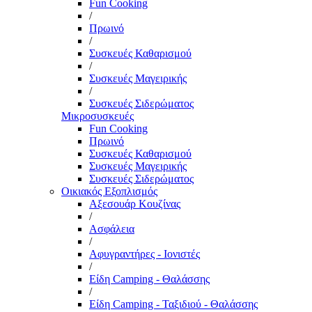
Fun Cooking
/
Πρωινό
/
Συσκευές Καθαρισμού
/
Συσκευές Μαγειρικής
/
Συσκευές Σιδερώματος
Μικροσυσκευές
Fun Cooking
Πρωινό
Συσκευές Καθαρισμού
Συσκευές Μαγειρικής
Συσκευές Σιδερώματος
Οικιακός Εξοπλισμός
Αξεσουάρ Κουζίνας
/
Ασφάλεια
/
Αφυγραντήρες - Ιονιστές
/
Είδη Camping - Θαλάσσης
/
Είδη Camping - Ταξιδιού - Θαλάσσης