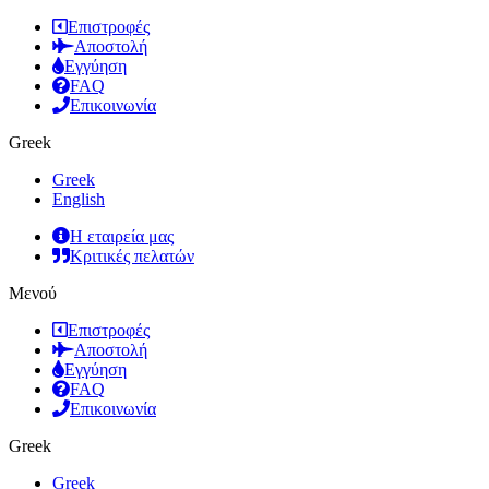
Επιστροφές
Αποστολή
Εγγύηση
FAQ
Επικοινωνία
Greek
Greek
English
Η εταιρεία μας
Κριτικές πελατών
Μενού
Επιστροφές
Αποστολή
Εγγύηση
FAQ
Επικοινωνία
Greek
Greek