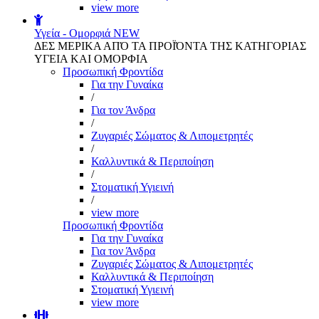
view more
Υγεία - Ομορφιά
NEW
ΔΕΣ ΜΕΡΙΚΑ ΑΠΌ ΤΑ ΠΡΟΪΌΝΤΑ ΤΗΣ ΚΑΤΗΓΟΡΙΑΣ
ΥΓΕΙΑ ΚΑΙ ΟΜΟΡΦΙΑ
Προσωπική Φροντίδα
Για την Γυναίκα
/
Για τον Άνδρα
/
Ζυγαριές Σώματος & Λιπομετρητές
/
Καλλυντικά & Περιποίηση
/
Στοματική Υγιεινή
/
view more
Προσωπική Φροντίδα
Για την Γυναίκα
Για τον Άνδρα
Ζυγαριές Σώματος & Λιπομετρητές
Καλλυντικά & Περιποίηση
Στοματική Υγιεινή
view more