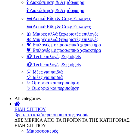
🕯️ Διακόσμηση & Ατμόσφαιρα
🕯️ Διακόσμηση & Ατμόσφαιρα
🛏️ Λευκά Είδη & Cozy Επιλογές
🛏️ Λευκά Είδη & Cozy Επιλογές
🎀 Μικρές αλλά ξεχωριστές επιλογές
🎀 Μικρές αλλά ξεχωριστές επιλογές
💝 Επιλογές με προσωπικό χαρακτήρα
💝 Επιλογές με προσωπικό χαρακτήρα
🎧 Tech επιλογές & gadgets
🎧 Tech επιλογές & gadgets
🎈 Ιδέες για παιδιά
🎈 Ιδέες για παιδιά
✨ Ομορφιά και περιποίηση
✨ Ομορφιά και περιποίηση
All categories
ΕΙΔΗ ΣΠΙΤΙΟΥ
βρείτε τα καλύτερα οικιακά της αγοράς
ΔΕΣ ΜΕΡΙΚΑ ΑΠΌ ΤΑ ΠΡΟΪΌΝΤΑ ΤΗΣ ΚΑΤΗΓΟΡΙΑΣ
ΕΙΔΗ ΣΠΙΤΙΟΥ
Μικροσυσκευές