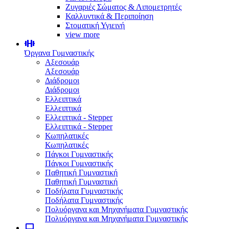
Ζυγαριές Σώματος & Λιπομετρητές
Καλλυντικά & Περιποίηση
Στοματική Υγιεινή
view more
Όργανα Γυμναστικής
Αξεσουάρ
Αξεσουάρ
Διάδρομοι
Διάδρομοι
Ελλειπτικά
Ελλειπτικά
Ελλειπτικά - Stepper
Ελλειπτικά - Stepper
Κωπηλατικές
Κωπηλατικές
Πάγκοι Γυμναστικής
Πάγκοι Γυμναστικής
Παθητική Γυμναστική
Παθητική Γυμναστική
Ποδήλατα Γυμναστικής
Ποδήλατα Γυμναστικής
Πολυόργανα και Μηχανήματα Γυμναστικής
Πολυόργανα και Μηχανήματα Γυμναστικής