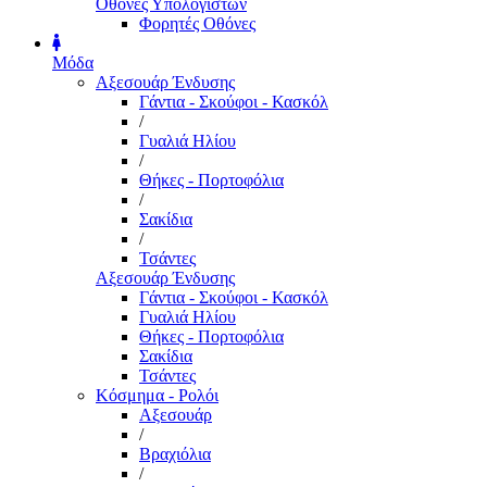
Οθόνες Υπολογιστών
Φορητές Οθόνες
Μόδα
Αξεσουάρ Ένδυσης
Γάντια - Σκούφοι - Κασκόλ
/
Γυαλιά Ηλίου
/
Θήκες - Πορτοφόλια
/
Σακίδια
/
Τσάντες
Αξεσουάρ Ένδυσης
Γάντια - Σκούφοι - Κασκόλ
Γυαλιά Ηλίου
Θήκες - Πορτοφόλια
Σακίδια
Τσάντες
Κόσμημα - Ρολόι
Αξεσουάρ
/
Βραχιόλια
/