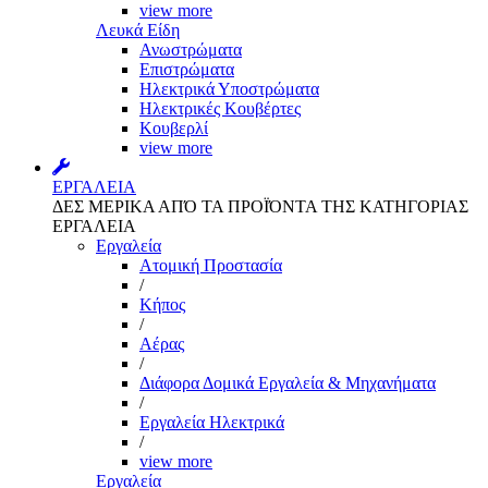
view more
Λευκά Είδη
Ανωστρώματα
Επιστρώματα
Ηλεκτρικά Υποστρώματα
Ηλεκτρικές Κουβέρτες
Κουβερλί
view more
ΕΡΓΑΛΕΙΑ
ΔΕΣ ΜΕΡΙΚΑ ΑΠΌ ΤΑ ΠΡΟΪΌΝΤΑ ΤΗΣ ΚΑΤΗΓΟΡΙΑΣ
ΕΡΓΑΛΕΙΑ
Εργαλεία
Aτομική Προστασία
/
Kήπος
/
Αέρας
/
Διάφορα Δομικά Εργαλεία & Μηχανήματα
/
Εργαλεία Ηλεκτρικά
/
view more
Εργαλεία