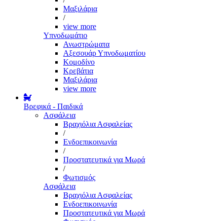
Μαξιλάρια
/
view more
Υπνοδωμάτιο
Ανωστρώματα
Αξεσουάρ Υπνοδωματίου
Κομοδίνο
Κρεβάτια
Μαξιλάρια
view more
Βρεφικά - Παιδικά
Ασφάλεια
Βραχιόλια Ασφαλείας
/
Ενδοεπικοινωνία
/
Προστατευτικά για Μωρά
/
Φωτισμός
Ασφάλεια
Βραχιόλια Ασφαλείας
Ενδοεπικοινωνία
Προστατευτικά για Μωρά