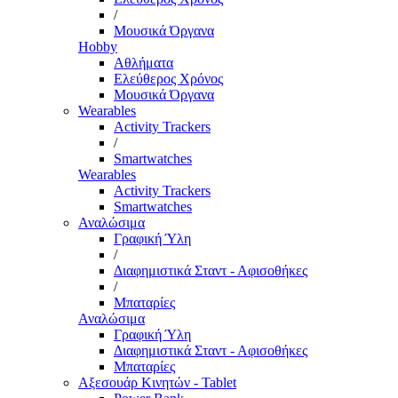
/
Μουσικά Όργανα
Hobby
Αθλήματα
Ελεύθερος Χρόνος
Μουσικά Όργανα
Wearables
Activity Trackers
/
Smartwatches
Wearables
Activity Trackers
Smartwatches
Αναλώσιμα
Γραφική Ύλη
/
Διαφημιστικά Σταντ - Αφισοθήκες
/
Μπαταρίες
Αναλώσιμα
Γραφική Ύλη
Διαφημιστικά Σταντ - Αφισοθήκες
Μπαταρίες
Αξεσουάρ Κινητών - Tablet