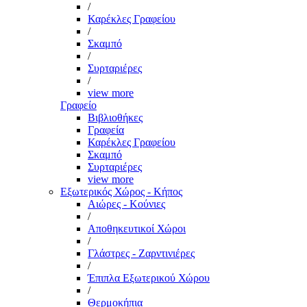
/
Καρέκλες Γραφείου
/
Σκαμπό
/
Συρταριέρες
/
view more
Γραφείο
Βιβλιοθήκες
Γραφεία
Καρέκλες Γραφείου
Σκαμπό
Συρταριέρες
view more
Εξωτερικός Χώρος - Κήπος
Αιώρες - Κούνιες
/
Αποθηκευτικοί Χώροι
/
Γλάστρες - Ζαρντινιέρες
/
Έπιπλα Εξωτερικού Χώρου
/
Θερμοκήπια