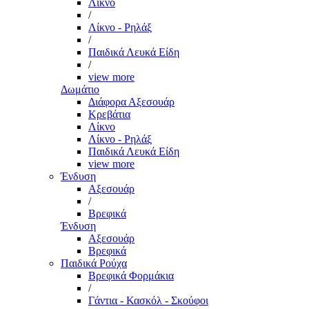
Λίκνο
/
Λίκνο - Ρηλάξ
/
Παιδικά Λευκά Είδη
/
view more
Δωμάτιο
Διάφορα Αξεσουάρ
Κρεβάτια
Λίκνο
Λίκνο - Ρηλάξ
Παιδικά Λευκά Είδη
view more
Ένδυση
Αξεσουάρ
/
Βρεφικά
Ένδυση
Αξεσουάρ
Βρεφικά
Παιδικά Ρούχα
Βρεφικά Φορμάκια
/
Γάντια - Κασκόλ - Σκούφοι