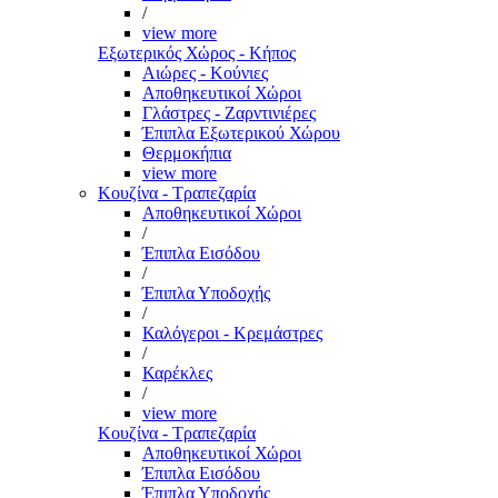
/
view more
Εξωτερικός Χώρος - Κήπος
Αιώρες - Κούνιες
Αποθηκευτικοί Χώροι
Γλάστρες - Ζαρντινιέρες
Έπιπλα Εξωτερικού Χώρου
Θερμοκήπια
view more
Κουζίνα - Τραπεζαρία
Αποθηκευτικοί Χώροι
/
Έπιπλα Εισόδου
/
Έπιπλα Υποδοχής
/
Καλόγεροι - Κρεμάστρες
/
Καρέκλες
/
view more
Κουζίνα - Τραπεζαρία
Αποθηκευτικοί Χώροι
Έπιπλα Εισόδου
Έπιπλα Υποδοχής