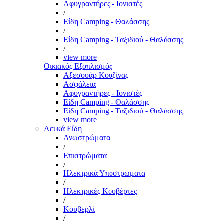
Αφυγραντήρες - Ιονιστές
/
Είδη Camping - Θαλάσσης
/
Είδη Camping - Ταξιδιού - Θαλάσσης
/
view more
Οικιακός Εξοπλισμός
Αξεσουάρ Κουζίνας
Ασφάλεια
Αφυγραντήρες - Ιονιστές
Είδη Camping - Θαλάσσης
Είδη Camping - Ταξιδιού - Θαλάσσης
view more
Λευκά Είδη
Ανωστρώματα
/
Επιστρώματα
/
Ηλεκτρικά Υποστρώματα
/
Ηλεκτρικές Κουβέρτες
/
Κουβερλί
/