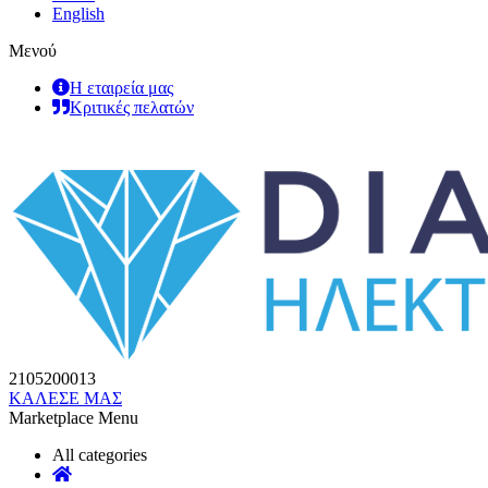
English
Μενού
Η εταιρεία μας
Κριτικές πελατών
2105200013
ΚΑΛΕΣΕ ΜΑΣ
Marketplace Menu
All categories